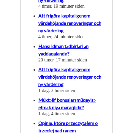
4 timer, 19 minuter siden
Att frigöra kapital genom
värdehöjande renoveringar och
ny värdering
4 timer, 24 minuter siden
Hansı idman tədbirləri ən
yaddaqalandır?
20 timer, 17 minuter siden
Att frigöra kapital genom
värdehöjande renoveringar och
ny värdering
1 dag, 3 timer siden
Müxtəlif bonusları müqayisə
etmək niyə maraqlıdır?
1 dag, 4 timer siden
Opinie, które przeczytałem o
trzeciej nad ranem