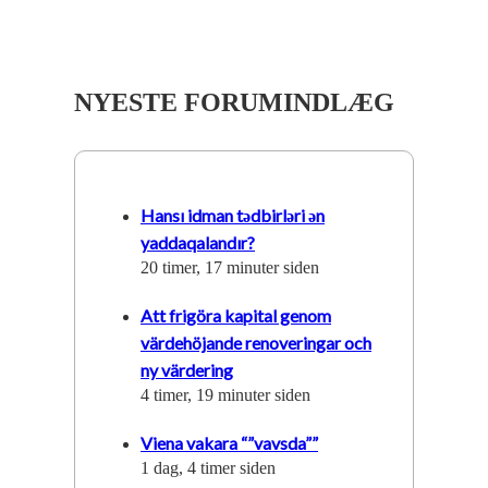
NYESTE FORUMINDLÆG
Hansı idman tədbirləri ən
yaddaqalandır?
20 timer, 17 minuter siden
Att frigöra kapital genom
värdehöjande renoveringar och
ny värdering
4 timer, 19 minuter siden
Viena vakara “”vavsda””
1 dag, 4 timer siden