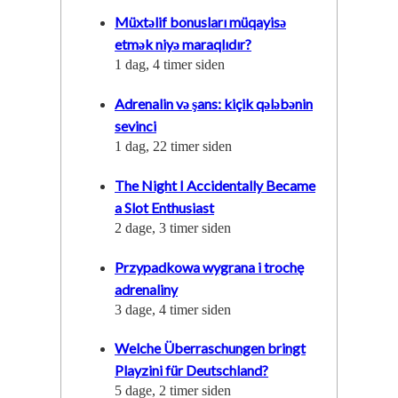
Müxtəlif bonusları müqayisə
etmək niyə maraqlıdır?
1 dag, 4 timer siden
Adrenalin və şans: kiçik qələbənin
sevinci
1 dag, 22 timer siden
The Night I Accidentally Became
a Slot Enthusiast
2 dage, 3 timer siden
Przypadkowa wygrana i trochę
adrenaliny
3 dage, 4 timer siden
Welche Überraschungen bringt
Playzini für Deutschland?
5 dage, 2 timer siden