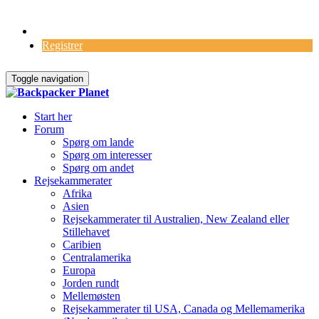
Log Ind
Registrer
Toggle navigation
Start her
Forum
Spørg om lande
Spørg om interesser
Spørg om andet
Rejsekammerater
Afrika
Asien
Rejsekammerater til Australien, New Zealand eller
Stillehavet
Caribien
Centralamerika
Europa
Jorden rundt
Mellemøsten
Rejsekammerater til USA, Canada og Mellemamerika