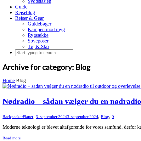
Sydøstasien
Guide
Rejseblog
Rejser & Gear
Guidebøger
Kampen mod myg
Rygsække
Soveposer
Tøj & Sko
Archive for category: Blog
Home
Blog
Nødradio – sådan vælger du en nødradio 
,
,
,
BackpackerPlanet
3. september 2024
3. september 2024
Blog
0
Moderne teknologi er blevet altafgørende for vores samfund, derfor kan
Read more