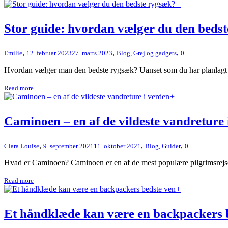
+
Stor guide: hvordan vælger du den beds
,
,
,
Emilie
12. februar 2023
27. marts 2023
Blog
,
Grej og gadgets
0
Hvordan vælger man den bedste rygsæk? Uanset som du har planlagt en 
Read more
+
Caminoen – en af de vildeste vandreture 
,
,
,
Clara Louise
9. september 2021
11. oktober 2021
Blog
,
Guider
0
Hvad er Caminoen? Caminoen er en af de mest populære pilgrimsrejser 
Read more
+
Et håndklæde kan være en backpackers 