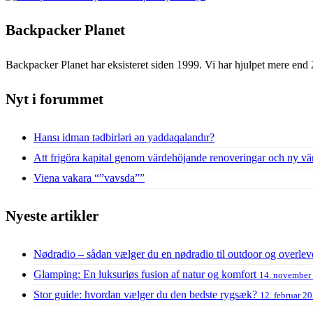
Backpacker Planet
Backpacker Planet har eksisteret siden 1999. Vi har hjulpet mere end 
Nyt i forummet
Hansı idman tədbirləri ən yaddaqalandır?
Att frigöra kapital genom värdehöjande renoveringar och ny vä
Viena vakara “”vavsda””
Nyeste artikler
Nødradio – sådan vælger du en nødradio til outdoor og overlev
Glamping: En luksuriøs fusion af natur og komfort
14. november
Stor guide: hvordan vælger du den bedste rygsæk?
12. februar 2