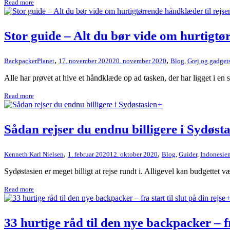
Read more
Stor guide – Alt du bør vide om hurtigtø
,
,
BackpackerPlanet
17. november 2020
20. november 2020
Blog
,
Grej og gadget
Alle har prøvet at hive et håndklæde op ad tasken, der har ligget i en s
Read more
+
Sådan rejser du endnu billigere i Sydøst
,
,
Kenneth Karl Nielsen
1. februar 2020
12. oktober 2020
Blog
,
Guider
,
Indonesie
Sydøstasien er meget billigt at rejse rundt i. Alligevel kan budgettet væl
Read more
33 hurtige råd til den nye backpacker – fra