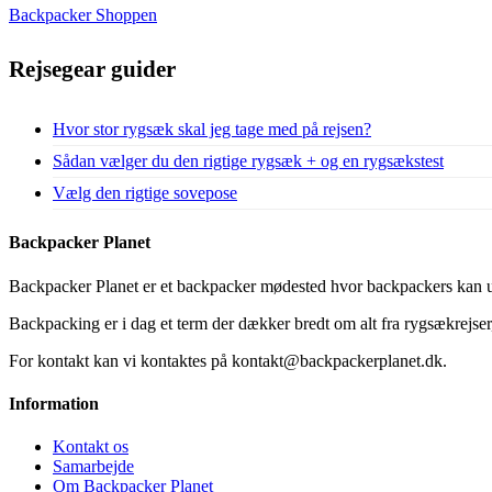
Backpacker Shoppen
Rejsegear guider
Hvor stor rygsæk skal jeg tage med på rejsen?
Sådan vælger du den rigtige rygsæk + og en rygsækstest
Vælg den rigtige sovepose
Backpacker Planet
Backpacker Planet er et backpacker mødested hvor backpackers kan ud
Backpacking er i dag et term der dækker bredt om alt fra rygsækrejser, 
For kontakt kan vi kontaktes på kontakt@backpackerplanet.dk.
Information
Kontakt os
Samarbejde
Om Backpacker Planet