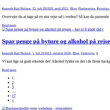
,
,
Kenneth Karl Nielsen
22. juli 2019
20. april 2021
Blog
,
Planlægning
,
Rejsetips
Overvejer du at tage på en stor rejse ud i verden? Så kan du passende st
Read more
+
Spar penge på byture og alkohol på rejse
,
,
,
Kenneth Karl Nielsen
1. juli 2019
12. oktober 2020
Blog
,
Undervejs
0
Vi kan lige så godt erkende det: Alkohol fylder en del i de fleste backp
Read more
1
2
3
…
17
»