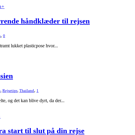
+
rrende håndklæder til rejsen
,
s
0
tramt lukket plasticpose hvor...
asien
,
n
,
Rejsetips
,
Thailand
1
te, og det kan blive dyrt, da der...
+
 start til slut på din rejse