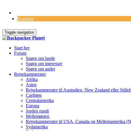
Log Ind
Registrer
Toggle navigation
Start her
Forum
Spørg om lande
Spørg om interesser
Spørg om andet
Rejsekammerater
Afrika
Asien
Rejsekammerater til Australien, New Zealand eller Stille
Caribien
Centralamerika
Europa
Jorden rundt
Mellemøsten
Rejsekammerater til USA, Canada og Mellemamerika (N
Sydamerika