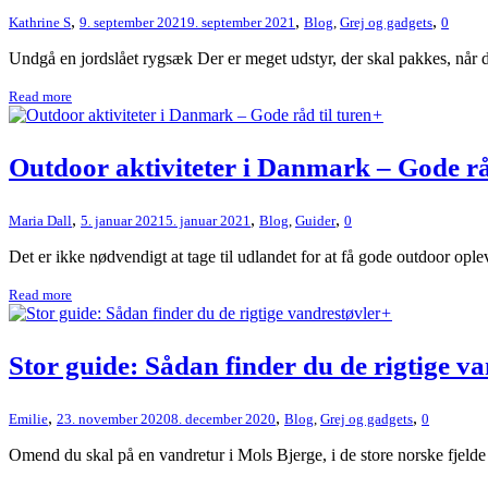
,
,
,
Kathrine S
9. september 2021
9. september 2021
Blog
,
Grej og gadgets
0
Undgå en jordslået rygsæk Der er meget udstyr, der skal pakkes, når d
Read more
+
Outdoor aktiviteter i Danmark – Gode råd
,
,
,
Maria Dall
5. januar 2021
5. januar 2021
Blog
,
Guider
0
Det er ikke nødvendigt at tage til udlandet for at få gode outdoor ople
Read more
+
Stor guide: Sådan finder du de rigtige v
,
,
,
Emilie
23. november 2020
8. december 2020
Blog
,
Grej og gadgets
0
Omend du skal på en vandretur i Mols Bjerge, i de store norske fjelde