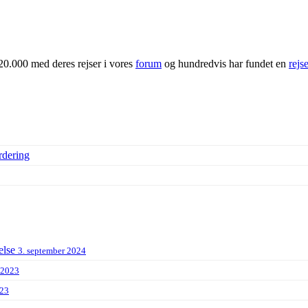
20.000 med deres rejser i vores
forum
og hundredvis har fundet en
rejs
rdering
else
3. september 2024
 2023
023