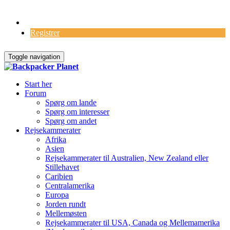
Log Ind
Registrer
Toggle navigation
Start her
Forum
Spørg om lande
Spørg om interesser
Spørg om andet
Rejsekammerater
Afrika
Asien
Rejsekammerater til Australien, New Zealand eller
Stillehavet
Caribien
Centralamerika
Europa
Jorden rundt
Mellemøsten
Rejsekammerater til USA, Canada og Mellemamerika