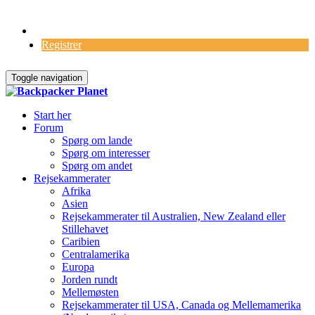
Log Ind
Registrer
Toggle navigation
Start her
Forum
Spørg om lande
Spørg om interesser
Spørg om andet
Rejsekammerater
Afrika
Asien
Rejsekammerater til Australien, New Zealand eller
Stillehavet
Caribien
Centralamerika
Europa
Jorden rundt
Mellemøsten
Rejsekammerater til USA, Canada og Mellemamerika