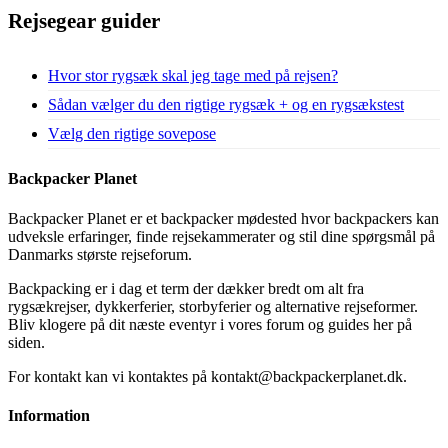
Rejsegear guider
Hvor stor rygsæk skal jeg tage med på rejsen?
Sådan vælger du den rigtige rygsæk + og en rygsækstest
Vælg den rigtige sovepose
Backpacker Planet
Backpacker Planet er et backpacker mødested hvor backpackers kan
udveksle erfaringer, finde rejsekammerater og stil dine spørgsmål på
Danmarks største rejseforum.
Backpacking er i dag et term der dækker bredt om alt fra
rygsækrejser, dykkerferier, storbyferier og alternative rejseformer.
Bliv klogere på dit næste eventyr i vores forum og guides her på
siden.
For kontakt kan vi kontaktes på kontakt@backpackerplanet.dk.
Information