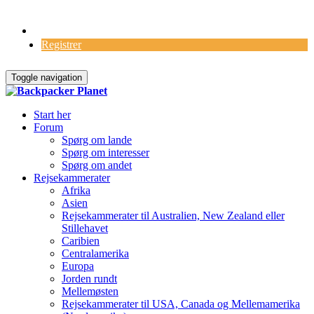
Log Ind
Registrer
Toggle navigation
Start her
Forum
Spørg om lande
Spørg om interesser
Spørg om andet
Rejsekammerater
Afrika
Asien
Rejsekammerater til Australien, New Zealand eller
Stillehavet
Caribien
Centralamerika
Europa
Jorden rundt
Mellemøsten
Rejsekammerater til USA, Canada og Mellemamerika