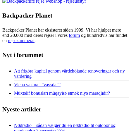
Backpacker Planet
Backpacker Planet har eksisteret siden 1999. Vi har hjulpet mere
end 20.000 med deres rejser i vores
forum
og hundredvis har fundet
en
rejsekammerat
.
Nyt i forummet
Att frigöra kapital genom värdehöjande renoveringar och ny
värdering
Viena vakara “”vavsda””
Müxtəlif bonusları müqayisə etmək niyə maraqlıdır?
Nyeste artikler
Nødradio – sådan vælger du en nødradio til outdoor og
overlevelse
3. september 2024