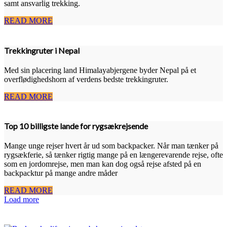
samt ansvarlig trekking.
READ MORE
Trekkingruter i Nepal
Med sin placering land Himalayabjergene byder Nepal på et
overflødighedshorn af verdens bedste trekkingruter.
READ MORE
Top 10 billigste lande for rygsækrejsende
Mange unge rejser hvert år ud som backpacker. Når man tænker på
rygsækferie, så tænker rigtig mange på en længerevarende rejse, ofte
som en jordomrejse, men man kan dog også rejse afsted på en
backpacktur på mange andre måder
READ MORE
Load more