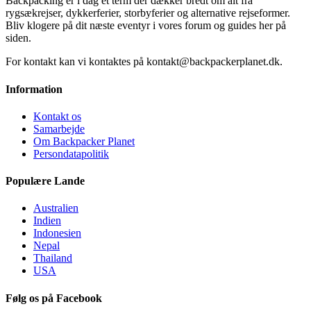
Backpacking er i dag et term der dækker bredt om alt fra
rygsækrejser, dykkerferier, storbyferier og alternative rejseformer.
Bliv klogere på dit næste eventyr i vores forum og guides her på
siden.
For kontakt kan vi kontaktes på kontakt@backpackerplanet.dk.
Information
Kontakt os
Samarbejde
Om Backpacker Planet
Persondatapolitik
Populære Lande
Australien
Indien
Indonesien
Nepal
Thailand
USA
Følg os på Facebook