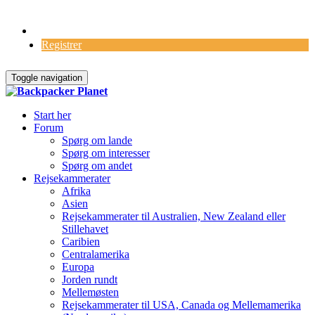
Log Ind
Registrer
Toggle navigation
Start her
Forum
Spørg om lande
Spørg om interesser
Spørg om andet
Rejsekammerater
Afrika
Asien
Rejsekammerater til Australien, New Zealand eller
Stillehavet
Caribien
Centralamerika
Europa
Jorden rundt
Mellemøsten
Rejsekammerater til USA, Canada og Mellemamerika