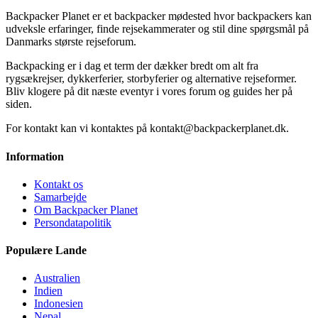
Backpacker Planet er et backpacker mødested hvor backpackers kan
udveksle erfaringer, finde rejsekammerater og stil dine spørgsmål på
Danmarks største rejseforum.
Backpacking er i dag et term der dækker bredt om alt fra
rygsækrejser, dykkerferier, storbyferier og alternative rejseformer.
Bliv klogere på dit næste eventyr i vores forum og guides her på
siden.
For kontakt kan vi kontaktes på kontakt@backpackerplanet.dk.
Information
Kontakt os
Samarbejde
Om Backpacker Planet
Persondatapolitik
Populære Lande
Australien
Indien
Indonesien
Nepal