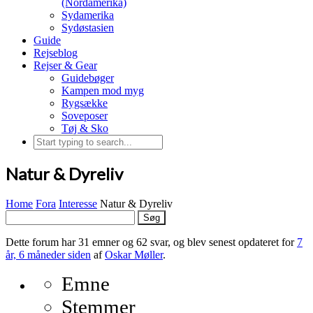
(Nordamerika)
Sydamerika
Sydøstasien
Guide
Rejseblog
Rejser & Gear
Guidebøger
Kampen mod myg
Rygsække
Soveposer
Tøj & Sko
Natur & Dyreliv
Home
Fora
Interesse
Natur & Dyreliv
Søg
efter:
Dette forum har 31 emner og 62 svar, og blev senest opdateret for
7
år, 6 måneder siden
af
Oskar Møller
.
Emne
Stemmer