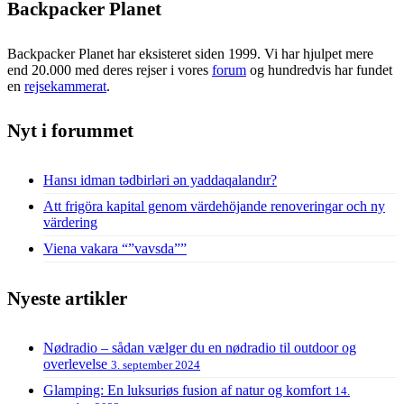
Backpacker Planet
Backpacker Planet har eksisteret siden 1999. Vi har hjulpet mere
end 20.000 med deres rejser i vores
forum
og hundredvis har fundet
en
rejsekammerat
.
Nyt i forummet
Hansı idman tədbirləri ən yaddaqalandır?
Att frigöra kapital genom värdehöjande renoveringar och ny
värdering
Viena vakara “”vavsda””
Nyeste artikler
Nødradio – sådan vælger du en nødradio til outdoor og
overlevelse
3. september 2024
Glamping: En luksuriøs fusion af natur og komfort
14.