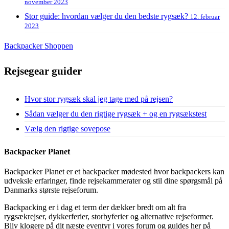
november 2023
Stor guide: hvordan vælger du den bedste rygsæk?
12. februar
2023
Backpacker Shoppen
Rejsegear guider
Hvor stor rygsæk skal jeg tage med på rejsen?
Sådan vælger du den rigtige rygsæk + og en rygsækstest
Vælg den rigtige sovepose
Backpacker Planet
Backpacker Planet er et backpacker mødested hvor backpackers kan
udveksle erfaringer, finde rejsekammerater og stil dine spørgsmål på
Danmarks største rejseforum.
Backpacking er i dag et term der dækker bredt om alt fra
rygsækrejser, dykkerferier, storbyferier og alternative rejseformer.
Bliv klogere på dit næste eventyr i vores forum og guides her på