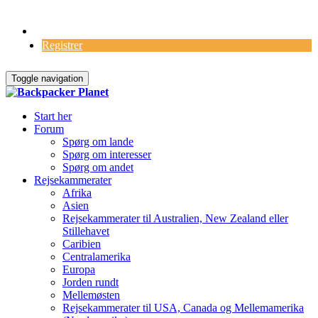
Log Ind
Registrer
Toggle navigation
Start her
Forum
Spørg om lande
Spørg om interesser
Spørg om andet
Rejsekammerater
Afrika
Asien
Rejsekammerater til Australien, New Zealand eller
Stillehavet
Caribien
Centralamerika
Europa
Jorden rundt
Mellemøsten
Rejsekammerater til USA, Canada og Mellemamerika