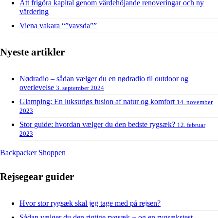
Att frigöra kapital genom värdehöjande renoveringar och ny
värdering
Viena vakara “”vavsda””
Nyeste artikler
Nødradio – sådan vælger du en nødradio til outdoor og
overlevelse
3. september 2024
Glamping: En luksuriøs fusion af natur og komfort
14. november
2023
Stor guide: hvordan vælger du den bedste rygsæk?
12. februar
2023
Backpacker Shoppen
Rejsegear guider
Hvor stor rygsæk skal jeg tage med på rejsen?
Sådan vælger du den rigtige rygsæk + og en rygsækstest