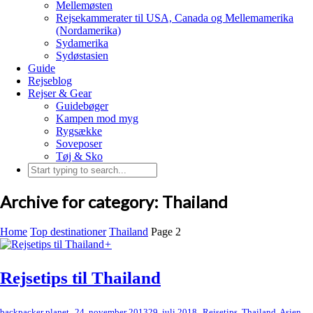
Mellemøsten
Rejsekammerater til USA, Canada og Mellemamerika
(Nordamerika)
Sydamerika
Sydøstasien
Guide
Rejseblog
Rejser & Gear
Guidebøger
Kampen mod myg
Rygsække
Soveposer
Tøj & Sko
Archive for category: Thailand
Home
Top destinationer
Thailand
Page 2
+
Rejsetips til Thailand
,
,
backpacker planet
24. november 2013
29. juli 2018
Rejsetips
,
Thailand
,
Asien
,