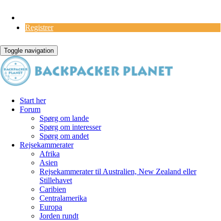
Log Ind
Registrer
Toggle navigation
Start her
Forum
Spørg om lande
Spørg om interesser
Spørg om andet
Rejsekammerater
Afrika
Asien
Rejsekammerater til Australien, New Zealand eller
Stillehavet
Caribien
Centralamerika
Europa
Jorden rundt