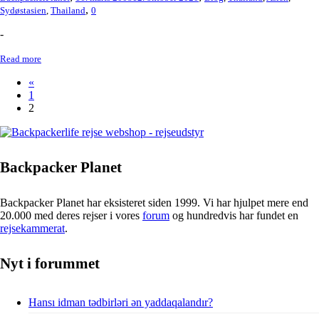
,
Sydøstasien
,
Thailand
0
-
Read more
«
1
2
Backpacker Planet
Backpacker Planet har eksisteret siden 1999. Vi har hjulpet mere end
20.000 med deres rejser i vores
forum
og hundredvis har fundet en
rejsekammerat
.
Nyt i forummet
Hansı idman tədbirləri ən yaddaqalandır?