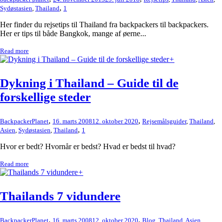
,
Sydøstasien
,
Thailand
1
Her finder du rejsetips til Thailand fra backpackers til backpackers.
Her er tips til både Bangkok, mange af øerne...
Read more
+
Dykning i Thailand – Guide til de
forskellige steder
,
,
BackpackerPlanet
16. marts 2008
12. oktober 2020
Rejsemålsguider
,
Thailand
,
,
Asien
,
Sydøstasien
,
Thailand
1
Hvor er bedt? Hvornår er bedst? Hvad er bedst til hvad?
Read more
+
Thailands 7 vidundere
,
,
BackpackerPlanet
16. marts 2008
12. oktober 2020
Blog
,
Thailand
,
Asien
,