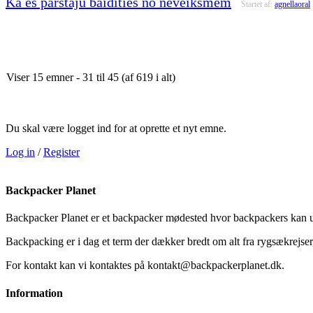
Kā es pārstāju baidīties no neveiksmēm
Startet af:
agnellaoral
Viser 15 emner - 31 til 45 (af 619 i alt)
Du skal være logget ind for at oprette et nyt emne.
Log in
/
Register
Backpacker Planet
Backpacker Planet er et backpacker mødested hvor backpackers kan ud
Backpacking er i dag et term der dækker bredt om alt fra rygsækrejser, 
For kontakt kan vi kontaktes på kontakt@backpackerplanet.dk.
Information