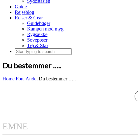
Sydøstasien
Guide
Rejseblog
Rejser & Gear
Guidebøger
Kampen mod myg
Rygsække
Soveposer
Tøj & Sko
Du bestemmer …..
Home
Fora
Andet
Du bestemmer …..
EMNE