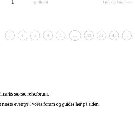
1
agnellaoral
1 måned, 1 uge siden
←
1
2
3
4
…
40
41
42
→
marks største rejseforum.
it næste eventyr i vores forum og guides her på siden.