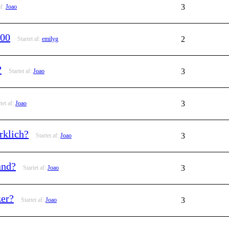
3
af:
Joao
500
2
Startet af:
emilyg
?
3
Startet af:
Joao
3
tet af:
Joao
rklich?
3
Startet af:
Joao
and?
3
Startet af:
Joao
zer?
3
Startet af:
Joao