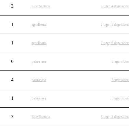
3
ElderSantana
2 uger, 4 dage siden
1
agnellaoral
2 uger, 5 dage siden
1
agnellaoral
2 uger, 6 dage siden
6
pataranasa
3 uger siden
4
pataranasa
3 uger siden
1
pataranasa
3 uger siden
3
ElderSantana
3 uger, 2 dage siden