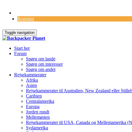
Log Ind
Registrer
Toggle navigation
Start her
Forum
Spørg om lande
Spørg om interesser
Spørg om andet
Rejsekammerater
Afrika
Asien
Rejsekammerater til Australien, New Zealand eller Stille
Caribien
Centralamerika
Europa
Jorden rundt
Mellemøsten
Rejsekammerater til USA, Canada og Mellemamerika (N
Sydamerika