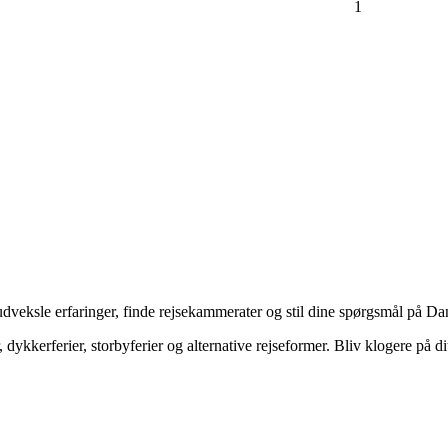
1
veksle erfaringer, finde rejsekammerater og stil dine spørgsmål på Dan
dykkerferier, storbyferier og alternative rejseformer. Bliv klogere på d