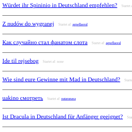
Würdet ihr Spininio in Deutschland empfehlen?
Startet 
Z nudów do wygranej
Startet af:
agnellaoral
Как случайно стал фанатом слота
Startet af:
agnellaoral
Ide til rejsebog
Startet af:
none
Wie sind eure Gewinne mit Mad in Deutschland?
Start
uakino смотреть
Startet af:
pataranasa
Ist Dracula in Deutschland für Anfänger geeignet?
Sta