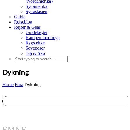
(Nordamerika)
Sydamerika
Sydøstasien
Guide
Rejseblog
Rejser & Gear
Guidebøger
Kampen mod myg
Rygsække
Soveposer
Tøj & Sko
Dykning
Home
Fora
Dykning
EMNE