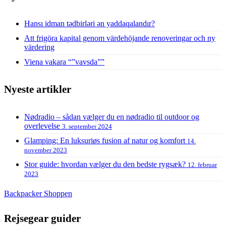
Hansı idman tədbirləri ən yaddaqalandır?
Att frigöra kapital genom värdehöjande renoveringar och ny
värdering
Viena vakara “”vavsda””
Nyeste artikler
Nødradio – sådan vælger du en nødradio til outdoor og
overlevelse
3. september 2024
Glamping: En luksuriøs fusion af natur og komfort
14.
november 2023
Stor guide: hvordan vælger du den bedste rygsæk?
12. februar
2023
Backpacker Shoppen
Rejsegear guider