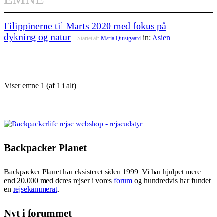
Filippinerne til Marts 2020 med fokus på
dykning og natur
in:
Asien
Startet af:
Maria Quistgaard
Viser emne 1 (af 1 i alt)
Backpacker Planet
Backpacker Planet har eksisteret siden 1999. Vi har hjulpet mere
end 20.000 med deres rejser i vores
forum
og hundredvis har fundet
en
rejsekammerat
.
Nyt i forummet