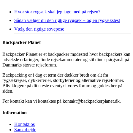
Hvor stor rygsæk skal jeg tage med på rejsen?
Sådan vælger du den rigtige rygsæk + og en rygsækstest
Vælg den rigtige sovepose
Backpacker Planet
Backpacker Planet er et backpacker mødested hvor backpackers kan
udveksle erfaringer, finde rejsekammerater og stil dine spørgsmål på
Danmarks største rejseforum.
Backpacking er i dag et term der dækker bredt om alt fra
rygsækrejser, dykkerferier, storbyferier og alternative rejseformer.
Bliv klogere på dit næste eventyr i vores forum og guides her på
siden.
For kontakt kan vi kontaktes på kontakt@backpackerplanet.dk.
Information
Kontakt os
Samarbejde