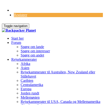
Log Ind
Registrer
Toggle navigation
Start her
Forum
Spørg om lande
Spørg om interesser
Spørg om andet
Rejsekammerater
Afrika
Asien
Rejsekammerater til Australien, New Zealand eller
Stillehavet
Caribien
Centralamerika
Europa
Jorden rundt
Mellemøsten
Rejsekammerater til USA, Canada og Mellemamerika