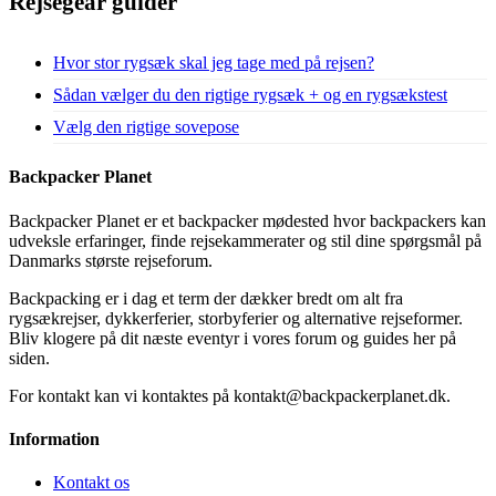
Rejsegear guider
Hvor stor rygsæk skal jeg tage med på rejsen?
Sådan vælger du den rigtige rygsæk + og en rygsækstest
Vælg den rigtige sovepose
Backpacker Planet
Backpacker Planet er et backpacker mødested hvor backpackers kan
udveksle erfaringer, finde rejsekammerater og stil dine spørgsmål på
Danmarks største rejseforum.
Backpacking er i dag et term der dækker bredt om alt fra
rygsækrejser, dykkerferier, storbyferier og alternative rejseformer.
Bliv klogere på dit næste eventyr i vores forum og guides her på
siden.
For kontakt kan vi kontaktes på kontakt@backpackerplanet.dk.
Information
Kontakt os