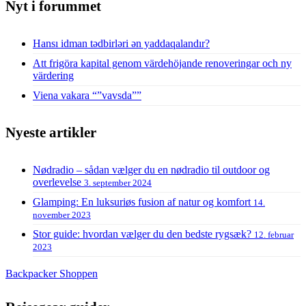
Nyt i forummet
Hansı idman tədbirləri ən yaddaqalandır?
Att frigöra kapital genom värdehöjande renoveringar och ny
värdering
Viena vakara “”vavsda””
Nyeste artikler
Nødradio – sådan vælger du en nødradio til outdoor og
overlevelse
3. september 2024
Glamping: En luksuriøs fusion af natur og komfort
14.
november 2023
Stor guide: hvordan vælger du den bedste rygsæk?
12. februar
2023
Backpacker Shoppen