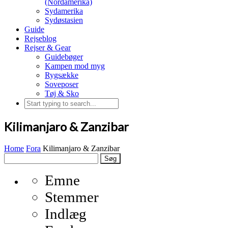
(Nordamerika)
Sydamerika
Sydøstasien
Guide
Rejseblog
Rejser & Gear
Guidebøger
Kampen mod myg
Rygsække
Soveposer
Tøj & Sko
Kilimanjaro & Zanzibar
Home
Fora
Kilimanjaro & Zanzibar
Søg
efter:
Emne
Stemmer
Indlæg