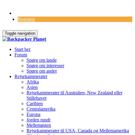
Log Ind
Registrer
Toggle navigation
Start her
Forum
Spørg om lande
Spørg om interesser
Spørg om andet
Rejsekammerater
Afrika
Asien
Rejsekammerater til Australien, New Zealand eller
Stillehavet
Caribien
Centralamerika
Europa
Jorden rundt
Mellemøsten
Rejsekammerater til USA, Canada og Mellemamerika