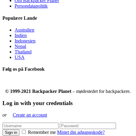
Om Backpacker Planet
Persondatapolitik
Populære Lande
Australien
Indien
Indonesien
Nepal
Thailand
USA
Følg os på Facebook
© 1999-2021 Backpacker Planet
– mødestedet for backpackere.
Log in with your credentials
or
Create an account
Remember me
Mistet din adgangskode?
Sign in