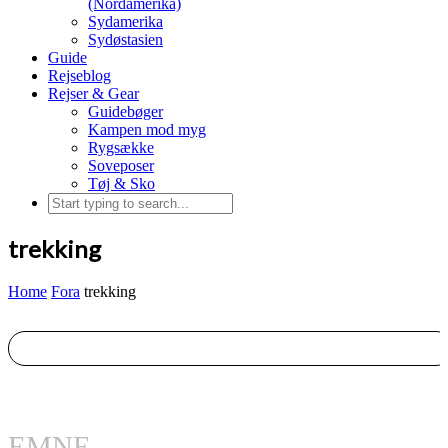
(Nordamerika)
Sydamerika
Sydøstasien
Guide
Rejseblog
Rejser & Gear
Guidebøger
Kampen mod myg
Rygsække
Soveposer
Tøj & Sko
trekking
Home
Fora
trekking
EMNE