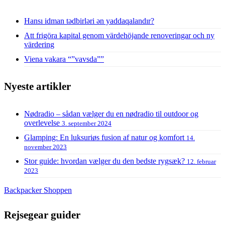
Hansı idman tədbirləri ən yaddaqalandır?
Att frigöra kapital genom värdehöjande renoveringar och ny
värdering
Viena vakara “”vavsda””
Nyeste artikler
Nødradio – sådan vælger du en nødradio til outdoor og
overlevelse
3. september 2024
Glamping: En luksuriøs fusion af natur og komfort
14.
november 2023
Stor guide: hvordan vælger du den bedste rygsæk?
12. februar
2023
Backpacker Shoppen
Rejsegear guider