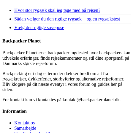
Hvor stor rygsæk skal jeg tage med på rejsen?
Sådan vælger du den rigtige rygsæk + og en rygsækstest
Vælg den rigtige sovepose
Backpacker Planet
Backpacker Planet er et backpacker mødested hvor backpackers kan
udveksle erfaringer, finde rejsekammerater og stil dine spørgsmål på
Danmarks største rejseforum.
Backpacking er i dag et term der dækker bredt om alt fra
rygsækrejser, dykkerferier, storbyferier og alternative rejseformer.
Bliv klogere på dit næste eventyr i vores forum og guides her på
siden.
For kontakt kan vi kontaktes på kontakt@backpackerplanet.dk.
Information
Kontakt os
Samarbejde