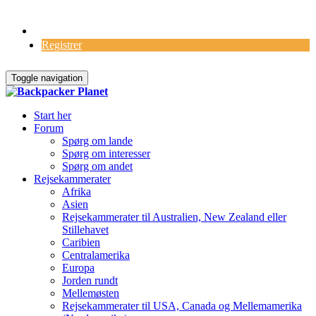
Log Ind
Registrer
Toggle navigation
Start her
Forum
Spørg om lande
Spørg om interesser
Spørg om andet
Rejsekammerater
Afrika
Asien
Rejsekammerater til Australien, New Zealand eller
Stillehavet
Caribien
Centralamerika
Europa
Jorden rundt
Mellemøsten
Rejsekammerater til USA, Canada og Mellemamerika