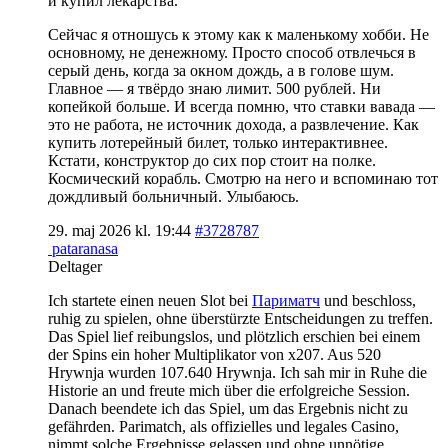
и купил лекарства.
Сейчас я отношусь к этому как к маленькому хобби. Не
основному, не денежному. Просто способ отвлечься в
серый день, когда за окном дождь, а в голове шум.
Главное — я твёрдо знаю лимит. 500 рублей. Ни
копейкой больше. И всегда помню, что ставки вавада —
это не работа, не источник дохода, а развлечение. Как
купить лотерейный билет, только интерактивнее.
Кстати, конструктор до сих пор стоит на полке.
Космический корабль. Смотрю на него и вспоминаю тот
дождливый больничный. Улыбаюсь.
29. maj 2026 kl. 19:44
#3728787
pataranasa
Deltager
Ich startete einen neuen Slot bei
Париматч
und beschloss,
ruhig zu spielen, ohne überstürzte Entscheidungen zu treffen.
Das Spiel lief reibungslos, und plötzlich erschien bei einem
der Spins ein hoher Multiplikator von x207. Aus 520
Hrywnja wurden 107.640 Hrywnja. Ich sah mir in Ruhe die
Historie an und freute mich über die erfolgreiche Session.
Danach beendete ich das Spiel, um das Ergebnis nicht zu
gefährden. Parimatch, als offizielles und legales Casino,
nimmt solche Ergebnisse gelassen und ohne unnötige