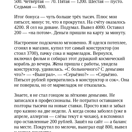
500. Четвёртая — 70. Пятая — 1200. Шестая — пусто.
Седьмая — 800.
Итог бонуса — чуть больше трёх тысяч. Плюс мои
пятьсот, минус те, что я прокрутил. На счёту оказалось
4200. Я сел на диване. Подумал. Вывел 4000. Оставил
200 — «на потом». Деньги пришли на карту за минуту.
Настроение подскочило мгновенно. Я оделся потеплее,
сгонял в магазин, купил тот самый конструктор (он
стоил 3700), пачку сока и мармеладок. Вернулся,
включил фильм и собирал этот дурацкий космический
корабль до вечера. Жена пришла с работы, увидела
конструктор, удивилась. «С больничного? С деньгами
что?» — «Выиграл». — «Серьёзно?» — «Серьёзно.
Пятьсот рублей превратились в конструктор и сок». Она
не поверила, но от мармеладок не отказалась.
Знаете, я не стал гонцом за лёгкими деньгами. Не
записался в профессионалы. Не потратил оставшиеся
полторы тысячи на новые ставки. Просто взял и забыл
про казино на две недели. А когда снова заболел (уже в
апреле, аллергия — слёзы текут и чихаю), я вспомнил
про оставленные 200 рублей. Зашёл на сайт — а баланс
на месте. Покрутил по мелочи, выиграл ещё 800, вывел