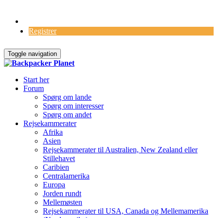
Log Ind
Registrer
Toggle navigation
Start her
Forum
Spørg om lande
Spørg om interesser
Spørg om andet
Rejsekammerater
Afrika
Asien
Rejsekammerater til Australien, New Zealand eller
Stillehavet
Caribien
Centralamerika
Europa
Jorden rundt
Mellemøsten
Rejsekammerater til USA, Canada og Mellemamerika