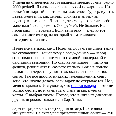
У меня на отдельной карте валялась мелкая сумма, около
2000 рублей. Я называю её «на всякий пожарный». На
всякий пожарный — это когда захотелось бургер, купить
цветы жене или, как сейчас, сгонять в аптеку за
леденцами от горла. Я решил, что могу позволить себе
маленький эксперимент. 500 рублей. Не больше. Если
проиграю — переживу. Если выиграю — куплю тот
самый конструктор, на который засматривался в
интернет-магазине.
Начал искать площадку. Полез на форум, где сидят такие
же скучающие. Нашёл тему с обсуждением — народ
советовал проверенное место с живой поддержкой и
быстрыми выводами. По ссылке не пошёл — мало ли
фейков, решил искать самостоятельно. Вбил в поиске
название и через пару попыток оказался на основном
сайте. Там всё просто: никаких телодвижений, сразу
ясно, что нужно делать, если вдруг не открывается. Но у
меня открылось. И я увидел, что
ставки вавада
— это не
только слоты, но и куча всего: лайв-игры, рулетка,
карты. Я выбрал слоты. Потому что в них нет давления
других игроков, только ты и барабаны.
Зарегистрировался, подтвердил номер. Всё заняло
минуты три. На счёт упал приветственный бонус — 250