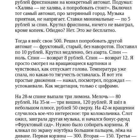
рублей фриспинами на конкретный автомат. Подумал:
«Халява — не халява, а попробовать стоит». Включил
тот самый автомат, про затерянный город. Музыка
приятная, не напрягает. Ставки минимальные — по 5
рублей за спин. Крутил фриспины, ничего не выиграл,
кроме копеек. Обидно? Нет. Это же бесплатно.
Тогда я внёс свои 500. Решил попробовать другой
автомат — фруктовый, старый, без наворотов. Поставил
по 10 рублей. Крутил медленно, без азарта. Спин —
ноль. Спин — возврат 8 рублей. Спин — возврат 12. Я
просто смотрел на вращающиеся картинки и
чувствовал, как отпускает голова. Температура уже
спала, но какая-то тягучесть оставалась. И вот эти
простые движения — нажал, посмотрел, подождал —
успокаивали. Как медитация, только с цифрами.
На 28-м спине выпали три лимона. Мелочь — 80
рублей. На 35-м — три вишни, 120 рублей. Я шёл в
небольшом плюсе, рублей 50 сверху. На 42-м вращении
случилось кое-что интересное: три колокольчика. Слот
ожил, заиграла другая музыка, и начался бонус-раунд
«Фруктовый сад». Нужно было собирать корзины. Я
кликал по экрану ноутбука большим пальцем, лёжа на
диване. Первая корзина — 300. Вторая — 150. Третья —