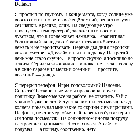
Deltager
Я простыл по-глупому. В конце марта, когда солнце уже
вовсю светит, но ветер всё ещё зимний, решил погулять
без шапки. Красиво, блин. На следующее утро
проснулся с температурой, заложенным носом и
чувством, что в горле живёт наждачка. Терапевт дал
больничный на неделю. Сказал пить антибиотики,
лежать и не геройствовать. Первые два дня я геройски
лежал, смотрел «Друзей» и ныл в подушку. На третий
день мне стало скучно. Не просто скучно, а тоскливо до
зевоты. Сериалы закончились, книжка не лезла в голову,
а в окно барабанил мелкий осенний — простите,
весенний — дождь.
Я перерыл телефон. Игры-головоломки? Надоели.
Соцсети? Бесконечные мемы про коронавирус и
политику. Знакомые все на работе, не ответить. Чай с
малиной уже не лез. И тут я вспомнил, что месяц назад
коллега показывал мне какие-то скрины с выигрышами.
Не фанат, не стример, обычный парень из бухгалтерии.
Он тогда посмеялся: «На больничном иногда покручу,
настроение поднимает». Я отмахнулся. А сейчас
подумал — а почему, собственно, нет?