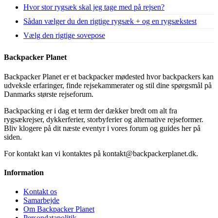
Hvor stor rygsæk skal jeg tage med på rejsen?
Sådan vælger du den rigtige rygsæk + og en rygsækstest
Vælg den rigtige sovepose
Backpacker Planet
Backpacker Planet er et backpacker mødested hvor backpackers kan
udveksle erfaringer, finde rejsekammerater og stil dine spørgsmål på
Danmarks største rejseforum.
Backpacking er i dag et term der dækker bredt om alt fra
rygsækrejser, dykkerferier, storbyferier og alternative rejseformer.
Bliv klogere på dit næste eventyr i vores forum og guides her på
siden.
For kontakt kan vi kontaktes på kontakt@backpackerplanet.dk.
Information
Kontakt os
Samarbejde
Om Backpacker Planet
Persondatapolitik