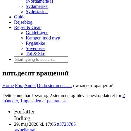
(Nordamerika)
Sydamerika
Sydøstasien
Guide
Rejseblog
Rejser & Gear
Guidebøger
Kampen mod myg
Rygsække
Soveposer
Tøj & Sko
пятьдесят вращений
Home
Fora
Andet
Du bestemmer …..
пятьдесят вращений
Dette emne har 1 svar og 2 stemmer, og blev senest opdateret for
2
måneder, 1 uge siden
af
pataranasa
.
Forfatter
Indlæg
29. maj 2026 kl. 17:06
#3728785
agnellaoral