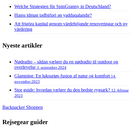
Welche Strategien für SpinGranny in Deutschland?
Hansı idman tədbirləri ən yaddaqalandır?
Att frigöra kapital genom värdehöjande renoveringar och ny
värdering
Nyeste artikler
Nødradio – sådan vælger du en nødradio til outdoor og
overlevelse
3. september 2024
Glamping: En luksuriøs fusion af natur og komfort
14.
november 2023
Stor guide: hvordan vælger du den bedste rygsæk?
12. februar
2023
Backpacker Shoppen
Rejsegear guider