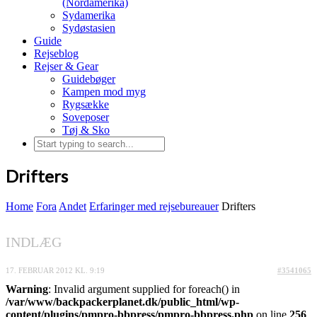
(Nordamerika)
Sydamerika
Sydøstasien
Guide
Rejseblog
Rejser & Gear
Guidebøger
Kampen mod myg
Rygsække
Soveposer
Tøj & Sko
Drifters
Home
Fora
Andet
Erfaringer med rejsebureauer
Drifters
INDLÆG
17. FEBRUAR 2012 KL. 9:19
#3541065
Warning
: Invalid argument supplied for foreach() in
/var/www/backpackerplanet.dk/public_html/wp-
content/plugins/pmpro-bbpress/pmpro-bbpress.php
on line
256