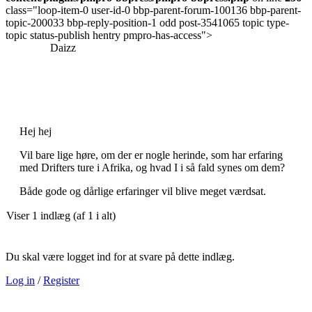
class="loop-item-0 user-id-0 bbp-parent-forum-100136 bbp-parent-
topic-200033 bbp-reply-position-1 odd post-3541065 topic type-
topic status-publish hentry pmpro-has-access">
Daizz
Hej hej
Vil bare lige høre, om der er nogle herinde, som har erfaring
med Drifters ture i Afrika, og hvad I i så fald synes om dem?
Både gode og dårlige erfaringer vil blive meget værdsat.
Viser 1 indlæg (af 1 i alt)
Du skal være logget ind for at svare på dette indlæg.
Log in
/
Register