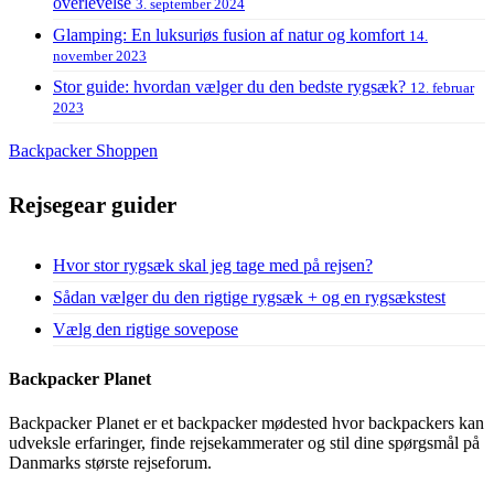
overlevelse
3. september 2024
Glamping: En luksuriøs fusion af natur og komfort
14.
november 2023
Stor guide: hvordan vælger du den bedste rygsæk?
12. februar
2023
Backpacker Shoppen
Rejsegear guider
Hvor stor rygsæk skal jeg tage med på rejsen?
Sådan vælger du den rigtige rygsæk + og en rygsækstest
Vælg den rigtige sovepose
Backpacker Planet
Backpacker Planet er et backpacker mødested hvor backpackers kan
udveksle erfaringer, finde rejsekammerater og stil dine spørgsmål på
Danmarks største rejseforum.