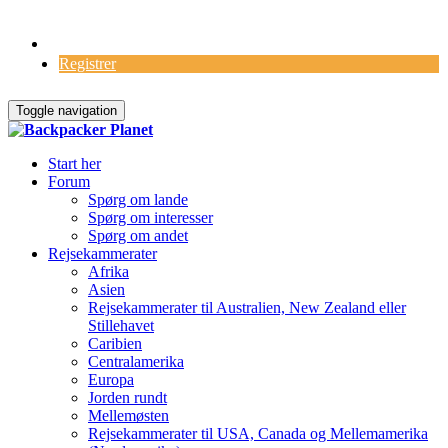
Log Ind
Registrer
Toggle navigation
Start her
Forum
Spørg om lande
Spørg om interesser
Spørg om andet
Rejsekammerater
Afrika
Asien
Rejsekammerater til Australien, New Zealand eller
Stillehavet
Caribien
Centralamerika
Europa
Jorden rundt
Mellemøsten
Rejsekammerater til USA, Canada og Mellemamerika