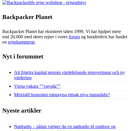
Backpacker Planet
Backpacker Planet har eksisteret siden 1999. Vi har hjulpet mere
end 20.000 med deres rejser i vores
forum
og hundredvis har fundet
en
rejsekammerat
.
Nyt i forummet
Att frigöra kapital genom värdehöjande renoveringar och ny
värdering
Viena vakara “”vavsda””
Müxtəlif bonusları müqayisə etmək niyə maraqlıdır?
Nyeste artikler
Nødradio – sådan vælger du en nødradio til outdoor og