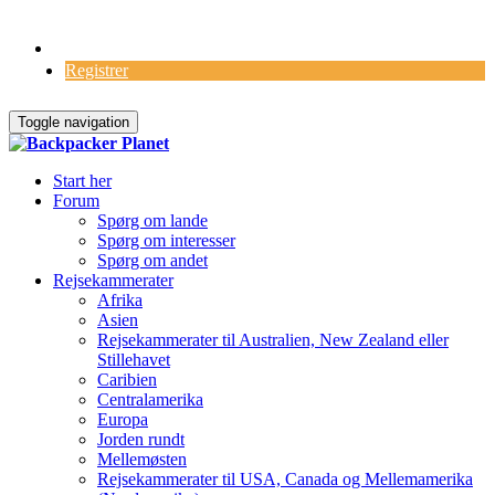
Log Ind
Registrer
Toggle navigation
Start her
Forum
Spørg om lande
Spørg om interesser
Spørg om andet
Rejsekammerater
Afrika
Asien
Rejsekammerater til Australien, New Zealand eller
Stillehavet
Caribien
Centralamerika
Europa
Jorden rundt
Mellemøsten
Rejsekammerater til USA, Canada og Mellemamerika