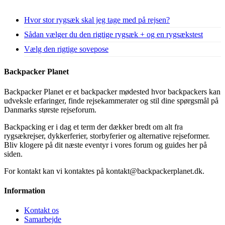
Hvor stor rygsæk skal jeg tage med på rejsen?
Sådan vælger du den rigtige rygsæk + og en rygsækstest
Vælg den rigtige sovepose
Backpacker Planet
Backpacker Planet er et backpacker mødested hvor backpackers kan
udveksle erfaringer, finde rejsekammerater og stil dine spørgsmål på
Danmarks største rejseforum.
Backpacking er i dag et term der dækker bredt om alt fra
rygsækrejser, dykkerferier, storbyferier og alternative rejseformer.
Bliv klogere på dit næste eventyr i vores forum og guides her på
siden.
For kontakt kan vi kontaktes på kontakt@backpackerplanet.dk.
Information
Kontakt os
Samarbejde