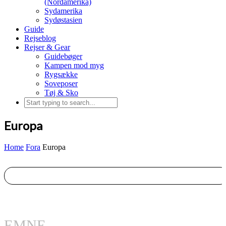
(Nordamerika)
Sydamerika
Sydøstasien
Guide
Rejseblog
Rejser & Gear
Guidebøger
Kampen mod myg
Rygsække
Soveposer
Tøj & Sko
Europa
Home
Fora
Europa
EMNE