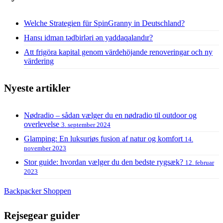
Welche Strategien für SpinGranny in Deutschland?
Hansı idman tədbirləri ən yaddaqalandır?
Att frigöra kapital genom värdehöjande renoveringar och ny
värdering
Nyeste artikler
Nødradio – sådan vælger du en nødradio til outdoor og
overlevelse
3. september 2024
Glamping: En luksuriøs fusion af natur og komfort
14.
november 2023
Stor guide: hvordan vælger du den bedste rygsæk?
12. februar
2023
Backpacker Shoppen
Rejsegear guider