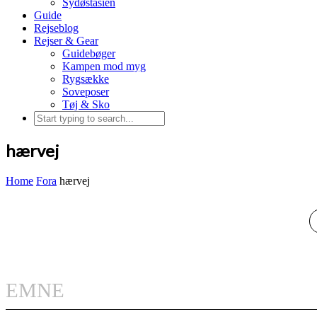
Sydøstasien
Guide
Rejseblog
Rejser & Gear
Guidebøger
Kampen mod myg
Rygsække
Soveposer
Tøj & Sko
hærvej
Home
Fora
hærvej
EMNE