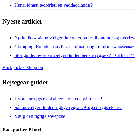
Hansı idman tədbirləri ən yaddaqalandır?
Nyeste artikler
Nødradio – sådan vælger du en nødradio til outdoor og overlev
Glamping: En luksuriøs fusion af natur og komfort
14. november
Stor guide: hvordan vælger du den bedste rygsæk?
12. februar 2
Backpacker Shoppen
Rejsegear guider
Hvor stor rygsæk skal jeg tage med på rejsen?
Sådan vælger du den rigtige rygsæk + og en rygsækstest
Vælg den rigtige sovepose
Backpacker Planet