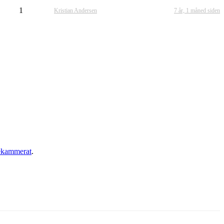
1
Kristian Andersen
7 år, 1 måned siden
ekammerat
.