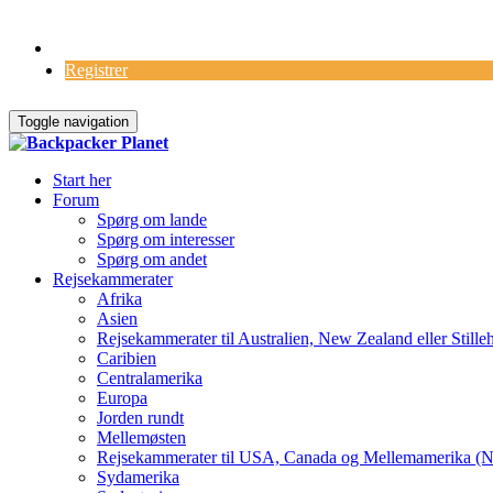
Log Ind
Registrer
Toggle navigation
Start her
Forum
Spørg om lande
Spørg om interesser
Spørg om andet
Rejsekammerater
Afrika
Asien
Rejsekammerater til Australien, New Zealand eller Stille
Caribien
Centralamerika
Europa
Jorden rundt
Mellemøsten
Rejsekammerater til USA, Canada og Mellemamerika (N
Sydamerika