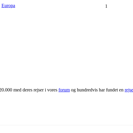
:
Europa
1
20.000 med deres rejser i vores
forum
og hundredvis har fundet en
rejs