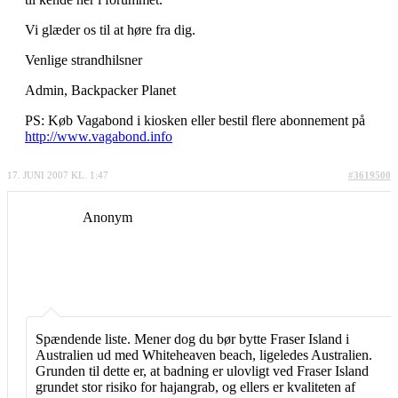
Vi glæder os til at høre fra dig.
Venlige strandhilsner
Admin, Backpacker Planet
PS: Køb Vagabond i kiosken eller bestil flere abonnement på
http://www.vagabond.info
17. JUNI 2007 KL. 1:47
#3619500
Anonym
Spændende liste. Mener dog du bør bytte Fraser Island i
Australien ud med Whiteheaven beach, ligeledes Australien.
Grunden til dette er, at badning er ulovligt ved Fraser Island
grundet stor risiko for hajangrab, og ellers er kvaliteten af