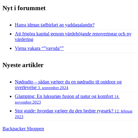
Nyt i forummet
Hansı idman tədbirləri ən yaddaqalandır?
Att frigöra kapital genom värdehöjande renoveringar och ny
värdering
Viena vakara “”vavsda””
Nyeste artikler
Nødradio – sådan vælger du en nødradio til outdoor og
overlevelse
3. september 2024
Glamping: En luksuriøs fusion af natur og komfort
14.
november 2023
Stor guide: hvordan vælger du den bedste rygsæk?
12. februar
2023
Backpacker Shoppen