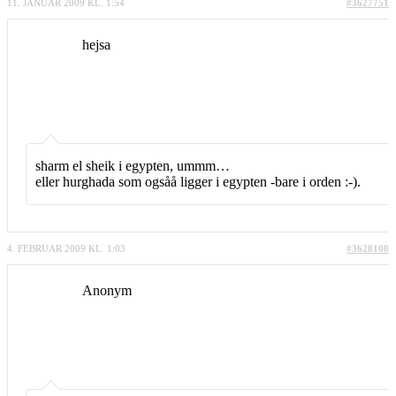
11. JANUAR 2009 KL. 1:54
#3627751
hejsa
sharm el sheik i egypten, ummm…
eller hurghada som ogsåå ligger i egypten -bare i orden :-).
4. FEBRUAR 2009 KL. 1:03
#3628100
Anonym