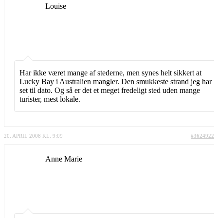
Louise
Har ikke været mange af stederne, men synes helt sikkert at
Lucky Bay i Australien mangler. Den smukkeste strand jeg har
set til dato. Og så er det et meget fredeligt sted uden mange
turister, mest lokale.
20. APRIL 2008 KL. 9:09
#3624922
Anne Marie