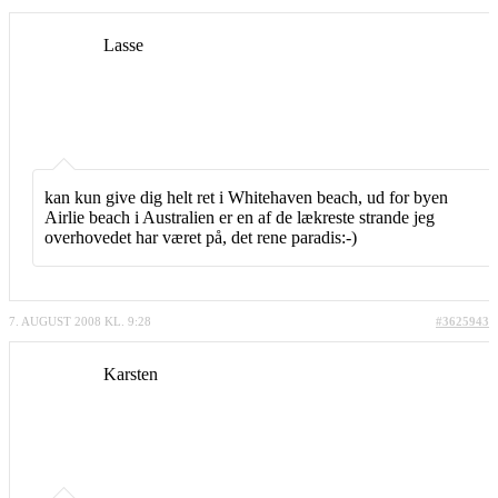
Lasse
kan kun give dig helt ret i Whitehaven beach, ud for byen
Airlie beach i Australien er en af de lækreste strande jeg
overhovedet har været på, det rene paradis:-)
7. AUGUST 2008 KL. 9:28
#3625943
Karsten