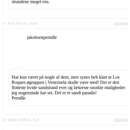
strandene meget ens.
17. JUNI 2007 KL. 10:06
#3619476
jakobsenpernille
Har kun været på nogle af dem, men synes helt klart at Los
Roques øgruppen i Venezuela skulle være med! Det er den
flotteste hvide sandstrand ever og lækreste snorkle muligheder
jeg nogensinde har set. Det er et sandt paradis!
Pernille
23. MARTS 2008 KL. 9:43
#3624630