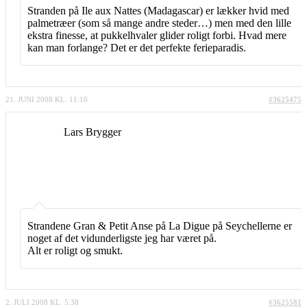
Stranden på Ile aux Nattes (Madagascar) er lækker hvid med
palmetræer (som så mange andre steder…) men med den lille
ekstra finesse, at pukkelhvaler glider roligt forbi. Hvad mere
kan man forlange? Det er det perfekte ferieparadis.
21. JUNI 2008 KL. 11:10
#3625475
Lars Brygger
Strandene Gran & Petit Anse på La Digue på Seychellerne er
noget af det vidunderligste jeg har været på.
Alt er roligt og smukt.
2. JULI 2008 KL. 5:38
#3625581