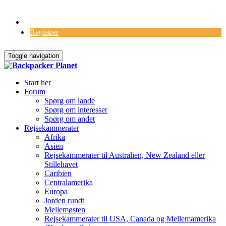
Log Ind
Registrer
Toggle navigation
Start her
Forum
Spørg om lande
Spørg om interesser
Spørg om andet
Rejsekammerater
Afrika
Asien
Rejsekammerater til Australien, New Zealand eller
Stillehavet
Caribien
Centralamerika
Europa
Jorden rundt
Mellemøsten
Rejsekammerater til USA, Canada og Mellemamerika