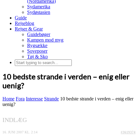
(Nordamerika)
Sydamerika
Sydøstasien
Guide
Rejseblog
Rejser & Gear
Guidebøger
Kampen mod myg
Rygsække
Soveposer
Tøj & Sko
10 bedste strande i verden – enig eller
uenig?
Home
Fora
Interesse
Strande
10 bedste strande i verden – enig eller
uenig?
INDLÆG
16. JUNI 2007 KL. 2:14
#3619374