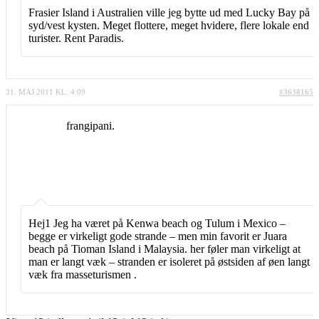
Frasier Island i Australien ville jeg bytte ud med Lucky Bay på
syd/vest kysten. Meget flottere, meget hvidere, flere lokale end
turister. Rent Paradis.
31. MAJ 2011 KL. 4:09
#3638165
frangipani.
Hej1 Jeg ha været på Kenwa beach og Tulum i Mexico –
begge er virkeligt gode strande – men min favorit er Juara
beach på Tioman Island i Malaysia. her føler man virkeligt at
man er langt væk – stranden er isoleret på østsiden af øen langt
væk fra masseturismen .