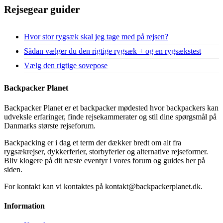
Rejsegear guider
Hvor stor rygsæk skal jeg tage med på rejsen?
Sådan vælger du den rigtige rygsæk + og en rygsækstest
Vælg den rigtige sovepose
Backpacker Planet
Backpacker Planet er et backpacker mødested hvor backpackers kan
udveksle erfaringer, finde rejsekammerater og stil dine spørgsmål på
Danmarks største rejseforum.
Backpacking er i dag et term der dækker bredt om alt fra
rygsækrejser, dykkerferier, storbyferier og alternative rejseformer.
Bliv klogere på dit næste eventyr i vores forum og guides her på
siden.
For kontakt kan vi kontaktes på kontakt@backpackerplanet.dk.
Information