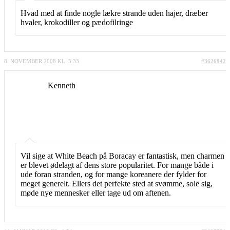
Hvad med at finde nogle lækre strande uden hajer, dræber
hvaler, krokodiller og pædofilringe
8. NOVEMBER 2008 KL. 5:33
#3626942
Kenneth
Vil sige at White Beach på Boracay er fantastisk, men charmen
er blevet ødelagt af dens store popularitet. For mange både i
ude foran stranden, og for mange koreanere der fylder for
meget generelt. Ellers det perfekte sted at svømme, sole sig,
møde nye mennesker eller tage ud om aftenen.