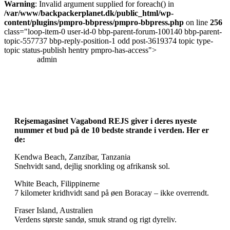
Warning
: Invalid argument supplied for foreach() in
/var/www/backpackerplanet.dk/public_html/wp-
content/plugins/pmpro-bbpress/pmpro-bbpress.php
on line
256
class="loop-item-0 user-id-0 bbp-parent-forum-100140 bbp-parent-
topic-557737 bbp-reply-position-1 odd post-3619374 topic type-
topic status-publish hentry pmpro-has-access">
admin
Rejsemagasinet Vagabond REJS giver i deres nyeste
nummer et bud på de 10 bedste strande i verden. Her er
de:
Kendwa Beach, Zanzibar, Tanzania
Snehvidt sand, dejlig snorkling og afrikansk sol.
White Beach, Filippinerne
7 kilometer kridhvidt sand på øen Boracay – ikke overrendt.
Fraser Island, Australien
Verdens største sandø, smuk strand og rigt dyreliv.