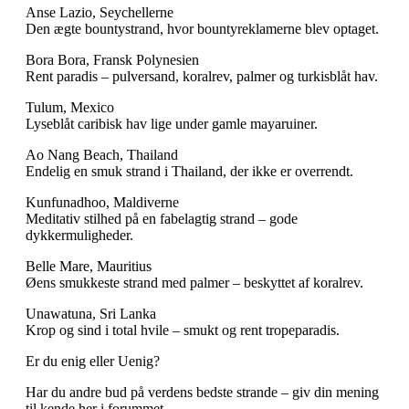
Anse Lazio, Seychellerne
Den ægte bountystrand, hvor bountyreklamerne blev optaget.
Bora Bora, Fransk Polynesien
Rent paradis – pulversand, koralrev, palmer og turkisblåt hav.
Tulum, Mexico
Lyseblåt caribisk hav lige under gamle mayaruiner.
Ao Nang Beach, Thailand
Endelig en smuk strand i Thailand, der ikke er overrendt.
Kunfunadhoo, Maldiverne
Meditativ stilhed på en fabelagtig strand – gode
dykkermuligheder.
Belle Mare, Mauritius
Øens smukkeste strand med palmer – beskyttet af koralrev.
Unawatuna, Sri Lanka
Krop og sind i total hvile – smukt og rent tropeparadis.
Er du enig eller Uenig?
Har du andre bud på verdens bedste strande – giv din mening
til kende her i forummet.