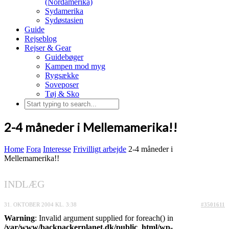
(Nordamerika)
Sydamerika
Sydøstasien
Guide
Rejseblog
Rejser & Gear
Guidebøger
Kampen mod myg
Rygsække
Soveposer
Tøj & Sko
2-4 måneder i Mellemamerika!!
Home
Fora
Interesse
Frivilligt arbejde
2-4 måneder i
Mellemamerika!!
INDLÆG
31. OKTOBER 2004 KL. 3:38
#3501611
Warning
: Invalid argument supplied for foreach() in
/var/www/backpackerplanet.dk/public_html/wp-