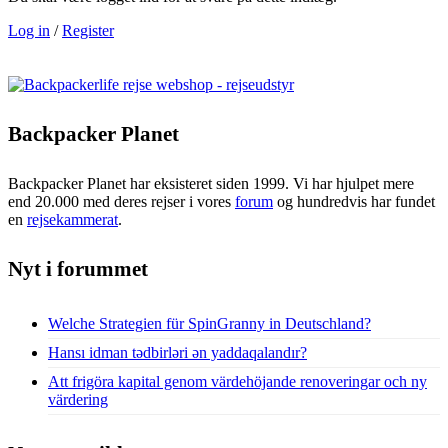
Log in
/
Register
Backpacker Planet
Backpacker Planet har eksisteret siden 1999. Vi har hjulpet mere
end 20.000 med deres rejser i vores
forum
og hundredvis har fundet
en
rejsekammerat
.
Nyt i forummet
Welche Strategien für SpinGranny in Deutschland?
Hansı idman tədbirləri ən yaddaqalandır?
Att frigöra kapital genom värdehöjande renoveringar och ny
värdering