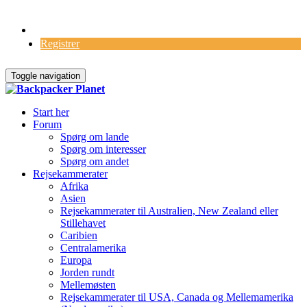
Log Ind
Registrer
Toggle navigation
Start her
Forum
Spørg om lande
Spørg om interesser
Spørg om andet
Rejsekammerater
Afrika
Asien
Rejsekammerater til Australien, New Zealand eller
Stillehavet
Caribien
Centralamerika
Europa
Jorden rundt
Mellemøsten
Rejsekammerater til USA, Canada og Mellemamerika