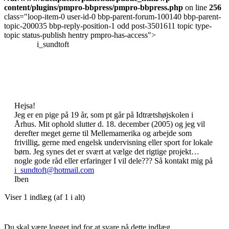
content/plugins/pmpro-bbpress/pmpro-bbpress.php
on line
256
class="loop-item-0 user-id-0 bbp-parent-forum-100140 bbp-parent-
topic-200035 bbp-reply-position-1 odd post-3501611 topic type-
topic status-publish hentry pmpro-has-access">
i_sundtoft
Hejsa!
Jeg er en pige på 19 år, som pt går på Idtrætshøjskolen i
Århus. Mit ophold slutter d. 18. december (2005) og jeg vil
derefter meget gerne til Mellemamerika og arbejde som
frivillig, gerne med engelsk undervisning eller sport for lokale
børn. Jeg synes det er svært at vælge det rigtige projekt…
nogle gode råd eller erfaringer I vil dele??? Så kontakt mig på
i_sundtoft@hotmail.com
Iben
Viser 1 indlæg (af 1 i alt)
Du skal være logget ind for at svare på dette indlæg.