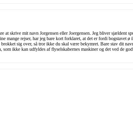
are at skrive mit navn Jorgensen eller Joergensen. Jeg bliver sjældent s
ne mange rejser, har jeg bare kort forklaret, at det er fordi bogstavet ø i
r brokket sig over, så tror ikke du skal være bekymret. Bare stav dit na
en, som ikke kan udfyldes af flyselskabernes maskiner og det ved de godt