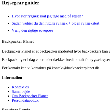
Rejsegear guider
Hvor stor rygsæk skal jeg tage med på rejsen?
Sådan vælger du den rigtige rygsæk + og en rygsækstest
Vælg den rigtige sovepose
Backpacker Planet
Backpacker Planet er et backpacker mødested hvor backpackers kan ud
Backpacking er i dag et term der dækker bredt om alt fra rygsækrejser, 
For kontakt kan vi kontaktes på kontakt@backpackerplanet.dk.
Information
Kontakt os
Samarbejde
Om Backpacker Planet
Persondatapolitik
Populære Lande