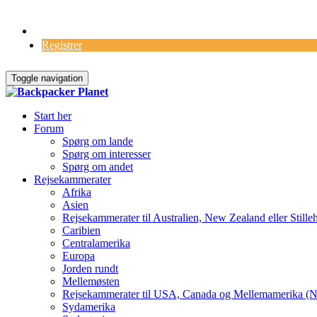
Log Ind
Registrer
Toggle navigation
Start her
Forum
Spørg om lande
Spørg om interesser
Spørg om andet
Rejsekammerater
Afrika
Asien
Rejsekammerater til Australien, New Zealand eller Stille
Caribien
Centralamerika
Europa
Jorden rundt
Mellemøsten
Rejsekammerater til USA, Canada og Mellemamerika (N
Sydamerika