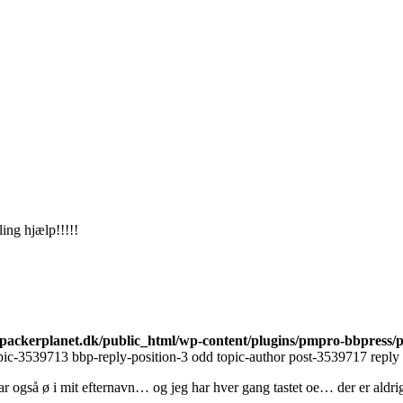
ling hjælp!!!!!
ackerplanet.dk/public_html/wp-content/plugins/pmpro-bbpress/
ic-3539713 bbp-reply-position-3 odd topic-author post-3539717 reply 
også ø i mit efternavn… og jeg har hver gang tastet oe… der er aldrig 