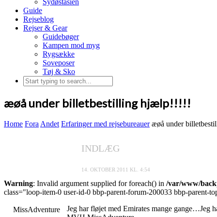
Sydøstasien
Guide
Rejseblog
Rejser & Gear
Guidebøger
Kampen mod myg
Rygsække
Soveposer
Tøj & Sko
æøå under billetbestilling hjælp!!!!!
Home
Fora
Andet
Erfaringer med rejsebureauer
æøå under billetbestil
INDLÆG
14. OKTOBER 2011 KL. 4:54
Warning
: Invalid argument supplied for foreach() in
/var/www/backp
class="loop-item-0 user-id-0 bbp-parent-forum-200033 bbp-parent-top
Jeg har fløjet med Emirates mange gange…Jeg har 
MissAdventure