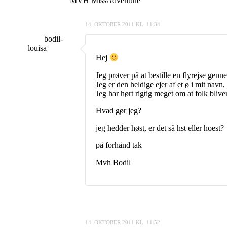
MVH MissAdventure
14. OKTOBER 2011 KL. 11:34
bodil-
louisa
Hej
Jeg prøver på at bestille en flyrejse ge
Jeg er den heldige ejer af et ø i mit navn
Jeg har hørt rigtig meget om at folk bliver
Hvad gør jeg?
jeg hedder høst, er det så hst eller hoest?
på forhånd tak
Mvh Bodil
14. OKTOBER 2011 KL. 11:52