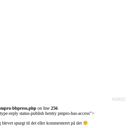
#3539717
pmpro-bbpress.php
on line
256
type-reply status-publish hentry pmpro-has-access">
blevet spurgt til det eller kommenteret på det