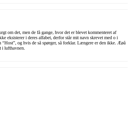
purgt om det, men de få gange, hvor det er blevet kommenteret af
kke eksisterer i deres alfabet, derfor står mit navn skrevet med o i
vn “Host”, og hvis de så spørger, så forklar. Længere er den ikke. Æøå
 i lufthavnen.