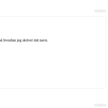
#3539713
 på hvordan jeg skriver mit navn.
#3539714