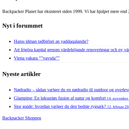
Backpacker Planet har eksisteret siden 1999. Vi har hjulpet mere end 
Nyt i forummet
Hansı idman tədbirləri ən yaddaqalandır?
Att frigöra kapital genom värdehöjande renoveringar och ny vä
Viena vakara “”vavsda””
Nyeste artikler
Nødradio – sådan vælger du en nødradio til outdoor og overlev
Glamping: En luksuriøs fusion af natur og komfort
14. november
Stor guide: hvordan vælger du den bedste rygsæk?
12. februar 2
Backpacker Shoppen