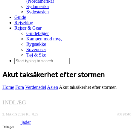
(Nordamerika)
Sydamerika
Sydøstasien
Guide
Rejseblog
Rejser & Gear
Guidebøger
Kampen mod myg
Rygsække
Soveposer
Tøj & Sko
Akut taksäkerhet efter stormen
Home
Fora
Verdensdel
Asien
Akut taksäkerhet efter stormen
INDLÆG
2. MARTS 2026 KL. 8:29
#3728565
jader
Deltager