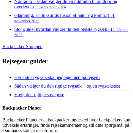
Nødradio – sådan vælger du en nødradio til outdoor og
overlevelse
3. september 2024
Glamping: En luksuriøs fusion af natur og komfort
14.
november 2023
Stor guide: hvordan vælger du den bedste rygsæk?
12. februar
2023
Backpacker Shoppen
Rejsegear guider
Hvor stor rygsæk skal jeg tage med på rejsen?
Sådan vælger du den rigtige rygsæk + og en rygsækstest
Vælg den rigtige sovepose
Backpacker Planet
Backpacker Planet er et backpacker mødested hvor backpackers kan
udveksle erfaringer, finde rejsekammerater og stil dine spørgsmål på
Danmarks største rejseforum.