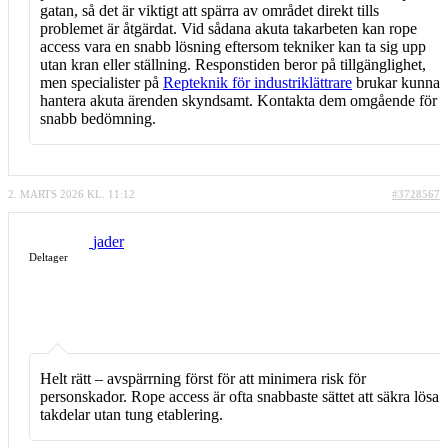
gatan, så det är viktigt att spärra av området direkt tills
problemet är åtgärdat. Vid sådana akuta takarbeten kan rope
access vara en snabb lösning eftersom tekniker kan ta sig upp
utan kran eller ställning. Responstiden beror på tillgänglighet,
men specialister på
Repteknik för industriklättrare
brukar kunna
hantera akuta ärenden skyndsamt. Kontakta dem omgående för
snabb bedömning.
2. MARTS 2026 KL. 11:12
#3728567
jader
Deltager
Helt rätt – avspärrning först för att minimera risk för
personskador. Rope access är ofta snabbaste sättet att säkra lösa
takdelar utan tung etablering.