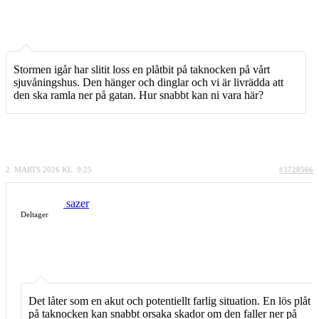
Stormen igår har slitit loss en plåtbit på taknocken på vårt
sjuvåningshus. Den hänger och dinglar och vi är livrädda att
den ska ramla ner på gatan. Hur snabbt kan ni vara här?
2. MARTS 2026 KL. 9:25
#3728566
sazer
Deltager
Det låter som en akut och potentiellt farlig situation. En lös plåt
på taknocken kan snabbt orsaka skador om den faller ner på