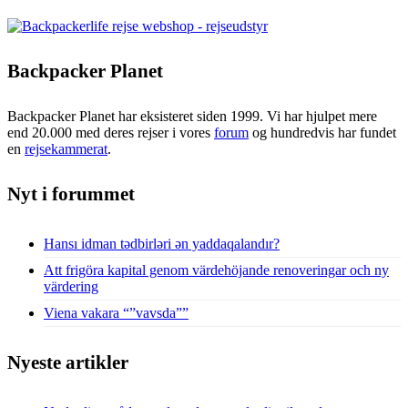
Backpacker Planet
Backpacker Planet har eksisteret siden 1999. Vi har hjulpet mere
end 20.000 med deres rejser i vores
forum
og hundredvis har fundet
en
rejsekammerat
.
Nyt i forummet
Hansı idman tədbirləri ən yaddaqalandır?
Att frigöra kapital genom värdehöjande renoveringar och ny
värdering
Viena vakara “”vavsda””
Nyeste artikler