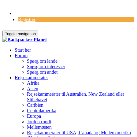
Log Ind
Registrer
Toggle navigation
Start her
Forum
Spørg om lande
Spørg om interesser
Spørg om andet
Rejsekammerater
Afrika
Asien
Rejsekammerater til Australien, New Zealand eller
Stillehavet
Caribien
Centralamerika
Europa
Jorden rundt
Mellemøsten
Rejsekammerater til USA, Canada og Mellemamerika