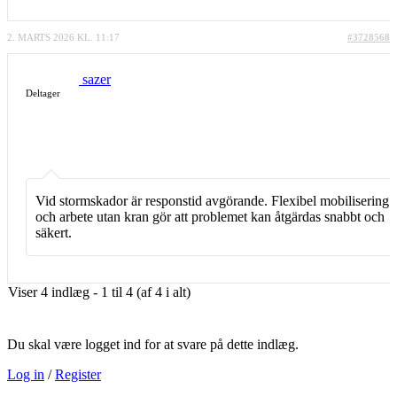
2. MARTS 2026 KL. 11:17
#3728568
sazer
Deltager
Vid stormskador är responstid avgörande. Flexibel mobilisering
och arbete utan kran gör att problemet kan åtgärdas snabbt och
säkert.
Viser 4 indlæg - 1 til 4 (af 4 i alt)
Du skal være logget ind for at svare på dette indlæg.
Log in
/
Register