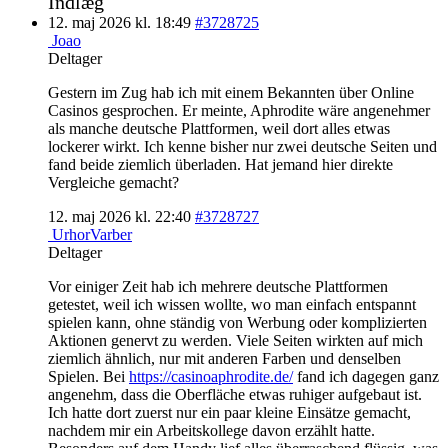
Indlæg
12. maj 2026 kl. 18:49
#3728725
Joao
Deltager
Gestern im Zug hab ich mit einem Bekannten über Online
Casinos gesprochen. Er meinte, Aphrodite wäre angenehmer
als manche deutsche Plattformen, weil dort alles etwas
lockerer wirkt. Ich kenne bisher nur zwei deutsche Seiten und
fand beide ziemlich überladen. Hat jemand hier direkte
Vergleiche gemacht?
12. maj 2026 kl. 22:40
#3728727
UrhorVarber
Deltager
Vor einiger Zeit hab ich mehrere deutsche Plattformen
getestet, weil ich wissen wollte, wo man einfach entspannt
spielen kann, ohne ständig von Werbung oder komplizierten
Aktionen genervt zu werden. Viele Seiten wirkten auf mich
ziemlich ähnlich, nur mit anderen Farben und denselben
Spielen. Bei
https://casinoaphrodite.de/
fand ich dagegen ganz
angenehm, dass die Oberfläche etwas ruhiger aufgebaut ist.
Ich hatte dort zuerst nur ein paar kleine Einsätze gemacht,
nachdem mir ein Arbeitskollege davon erzählt hatte.