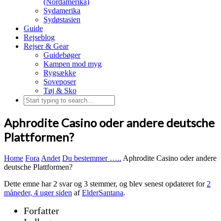
(Nordamerika)
Sydamerika
Sydøstasien
Guide
Rejseblog
Rejser & Gear
Guidebøger
Kampen mod myg
Rygsække
Soveposer
Tøj & Sko
Aphrodite Casino oder andere deutsche
Plattformen?
Home
Fora
Andet
Du bestemmer …..
Aphrodite Casino oder andere
deutsche Plattformen?
Dette emne har 2 svar og 3 stemmer, og blev senest opdateret for
2
måneder, 4 uger siden
af
ElderSantana
.
Forfatter