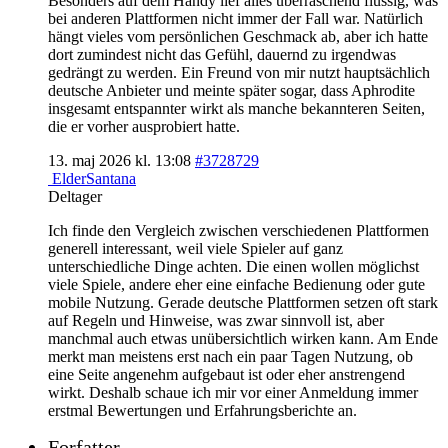
Besonders auf dem Handy lief alles überraschend flüssig, was
bei anderen Plattformen nicht immer der Fall war. Natürlich
hängt vieles vom persönlichen Geschmack ab, aber ich hatte
dort zumindest nicht das Gefühl, dauernd zu irgendwas
gedrängt zu werden. Ein Freund von mir nutzt hauptsächlich
deutsche Anbieter und meinte später sogar, dass Aphrodite
insgesamt entspannter wirkt als manche bekannteren Seiten,
die er vorher ausprobiert hatte.
13. maj 2026 kl. 13:08
#3728729
ElderSantana
Deltager
Ich finde den Vergleich zwischen verschiedenen Plattformen
generell interessant, weil viele Spieler auf ganz
unterschiedliche Dinge achten. Die einen wollen möglichst
viele Spiele, andere eher eine einfache Bedienung oder gute
mobile Nutzung. Gerade deutsche Plattformen setzen oft stark
auf Regeln und Hinweise, was zwar sinnvoll ist, aber
manchmal auch etwas unübersichtlich wirken kann. Am Ende
merkt man meistens erst nach ein paar Tagen Nutzung, ob
eine Seite angenehm aufgebaut ist oder eher anstrengend
wirkt. Deshalb schaue ich mir vor einer Anmeldung immer
erstmal Bewertungen und Erfahrungsberichte an.
Forfatter