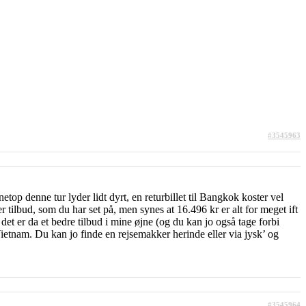
#3545963
top denne tur lyder lidt dyrt, en returbillet til Bangkok koster vel
 tilbud, som du har set på, men synes at 16.496 kr er alt for meget ift
det er da et bedre tilbud i mine øjne (og du kan jo også tage forbi
Vietnam. Du kan jo finde en rejsemakker herinde eller via jysk’ og
#3545964