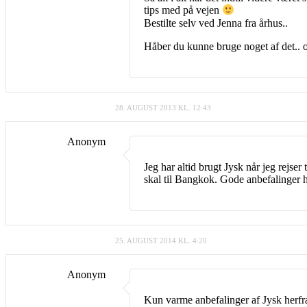
tips med på vejen
Bestilte selv ved Jenna fra århus..
Håber du kunne bruge noget af det.. 
28. AUGUST 2013 KL. 12:43
Anonym
Jeg har altid brugt Jysk når jeg rejs
skal til Bangkok. Gode anbefalinger h
25. AUGUST 2014 KL. 4:20
Anonym
Kun varme anbefalinger af Jysk herfra