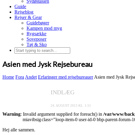
Sydøstasien
Guide
Rejseblog
Rejser & Gear
Guidebøger
Kampen mod myg
Rygsække
Soveposer
Tøj & Sko
Asien med Jysk Rejsebureau
Home
Fora
Andet
Erfaringer med rejsebureauer
Asien med Jysk Rejs
INDLÆG
24. AUGUST 2013 KL. 1:51
Warning
: Invalid argument supplied for foreach() in
/var/www/backp
miavibsig
class="loop-item-0 user-id-0 bbp-parent-forum-1
Hej alle sammen.