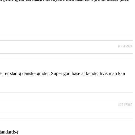
#3545974
der er stadig danske guider. Super god base at kende, hvis man kan
#3547385
tandard:-)