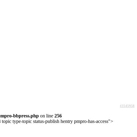
#3545958
pmpro-bbpress.php
on line
256
topic type-topic status-publish hentry pmpro-has-access">