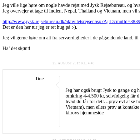
Jeg ville lige høre om nogle havde rejst med Jysk Rejsebureau, og hvad 
Jeg overvejer at tage til Indien, Nepal, Thailand og Vietnam, men vil 
http://www.jysk-rejsebureau.dk/aktivitetsrejser.asp?AjrDcmntId=383
Det er den her tur jeg er ret hug på :-).
Jeg vil gerne høre om alt fra serværdigheder i de pågældende land, til
Ha’ det skønt!
25. AUGUST 2013 KL. 4:40
Tine
Jeg har også brugt Jysk to gange og ha
omkring 4-4.500 kr, selvfølgelig får d
hvad du får for det!…prøv evt at se h
Vietnam), men ellers prøv at kontakte 
kilroys hjemmeside