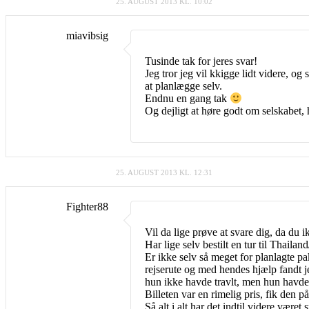
25. AUGUST 2013 KL. 10:02
miavibsig
Tusinde tak for jeres svar!
Jeg tror jeg vil kkigge lidt videre, og
at planlægge selv.
Endnu en gang tak
Og dejligt at høre godt om selskabet, 
25. AUGUST 2013 KL. 12:31
Fighter88
Vil da lige prøve at svare dig, da du ik
Har lige selv bestilt en tur til Thai
Er ikke selv så meget for planlagte pa
rejserute og med hendes hjælp fandt 
hun ikke havde travlt, men hun havde t
Billeten var en rimelig pris, fik den 
Så alt i alt har det indtil videre vær