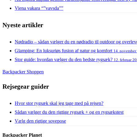
Viena vakara “”vavsda””
Nyeste artikler
Nødradio – sådan vælger du en nødradio til outdoor og overlev
Glamping: En luksuriøs fusion af natur og komfort
14. november
Stor guide: hvordan vælger du den bedste rygsæk?
12. februar 2
Backpacker Shoppen
Rejsegear guider
Hvor stor rygsæk skal jeg tage med på rejsen?
Sådan vælger du den rigtige rygsæk + og en rygsækstest
Vælg den rigtige sovepose
Backpacker Planet