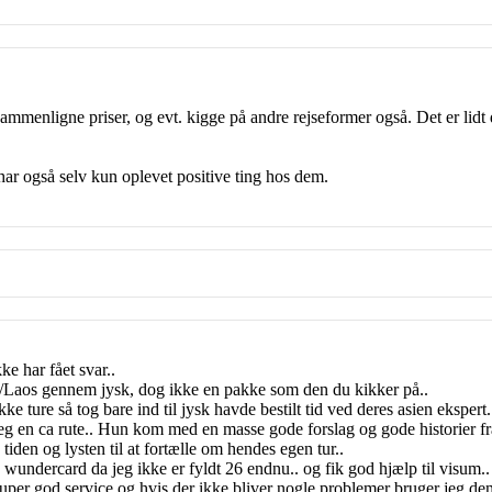
 sammenligne priser, og evt. kigge på andre rejseformer også. Det er lidt d
har også selv kun oplevet positive ting hos dem.
ke har fået svar..
land/Laos gennem jysk, dog ikke en pakke som den du kikker på..
kke ture så tog bare ind til jysk havde bestilt tid ved deres asien eksper
jeg en ca rute.. Hun kom med en masse gode forslag og gode historier 
iden og lysten til at fortælle om hendes egen tur..
på wundercard da jeg ikke er fyldt 26 endnu.. og fik god hjælp til visum..
et super god service og hvis der ikke bliver nogle problemer bruger jeg