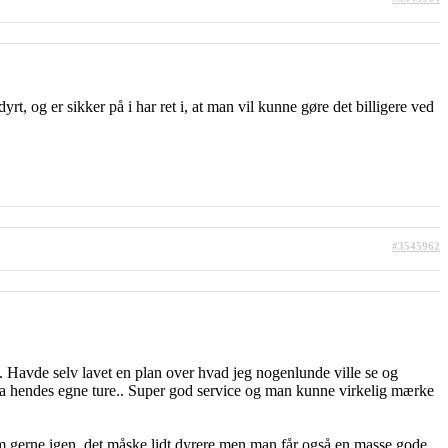
yrt, og er sikker på i har ret i, at man vil kunne gøre det billigere ved
#3545962
t.. Havde selv lavet en plan over hvad jeg nogenlunde ville se og
fra hendes egne ture.. Super god service og man kunne virkelig mærke
 dem gerne igen, det måske lidt dyrere men man får også en masse gode