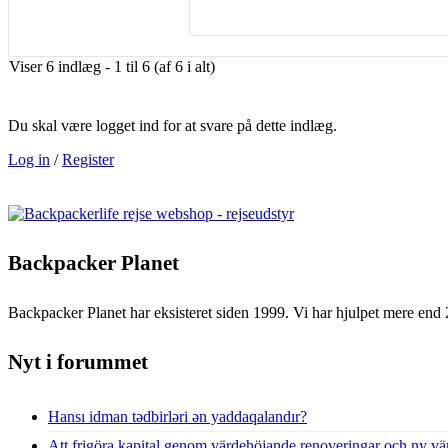
Viser 6 indlæg - 1 til 6 (af 6 i alt)
Du skal være logget ind for at svare på dette indlæg.
Log in
/
Register
Backpacker Planet
Backpacker Planet har eksisteret siden 1999. Vi har hjulpet mere end 
Nyt i forummet
Hansı idman tədbirləri ən yaddaqalandır?
Att frigöra kapital genom värdehöjande renoveringar och ny vä