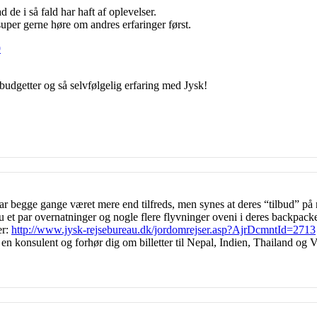
de i så fald har haft af oplevelser.
super gerne høre om andres erfaringer først.
9
 budgetter og så selvfølgelig erfaring med Jysk!
r begge gange været mere end tilfreds, men synes at deres “tilbud” på ne
u et par overnatninger og nogle flere flyvninger oveni i deres backpacker
er:
http://www.jysk-rejsebureau.dk/jordomrejser.asp?AjrDcmntId=2713
en konsulent og forhør dig om billetter til Nepal, Indien, Thailand og 