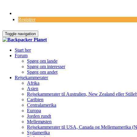
Log Ind
Registrer
Toggle navigation
Start her
Forum
Spørg om lande
Spørg om interesser
Spørg om andet
Rejsekammerater
Afrika
Asien
Rejsekammerater til Australien, New Zealand eller Stille
Caribien
Centralamerika
Europa
Jorden rundt
Mellemøsten
Rejsekammerater til USA, Canada og Mellemamerika (N
Sydamerika