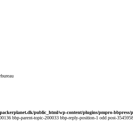
ebureau
ackerplanet.dk/public_html/wp-content/plugins/pmpro-bbpress/
00136 bbp-parent-topic-200033 bbp-reply-position-1 odd post-3545958 