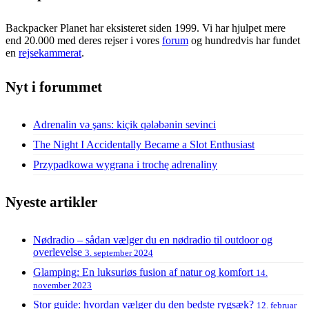
Backpacker Planet har eksisteret siden 1999. Vi har hjulpet mere
end 20.000 med deres rejser i vores
forum
og hundredvis har fundet
en
rejsekammerat
.
Nyt i forummet
Adrenalin və şans: kiçik qələbənin sevinci
The Night I Accidentally Became a Slot Enthusiast
Przypadkowa wygrana i trochę adrenaliny
Nyeste artikler
Nødradio – sådan vælger du en nødradio til outdoor og
overlevelse
3. september 2024
Glamping: En luksuriøs fusion af natur og komfort
14.
november 2023
Stor guide: hvordan vælger du den bedste rygsæk?
12. februar