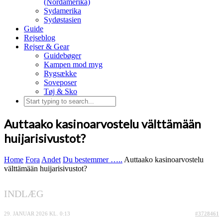
(Nordamerika)
Sydamerika
Sydøstasien
Guide
Rejseblog
Rejser & Gear
Guidebøger
Kampen mod myg
Rygsække
Soveposer
Tøj & Sko
Auttaako kasinoarvostelu välttämään
huijarisivustot?
Home
Fora
Andet
Du bestemmer …..
Auttaako kasinoarvostelu
välttämään huijarisivustot?
INDLÆG
29. JANUAR 2026 KL. 0:13
#3728461