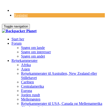
Log Ind
Registrer
Toggle navigation
Start her
Forum
Spørg om lande
Spørg om interesser
Spørg om andet
Rejsekammerater
Afrika
Asien
Rejsekammerater til Australien, New Zealand eller
Stillehavet
Caribien
Centralamerika
Europa
Jorden rundt
Mellemøsten
Rejsekammerater til USA, Canada og Mellemamerika