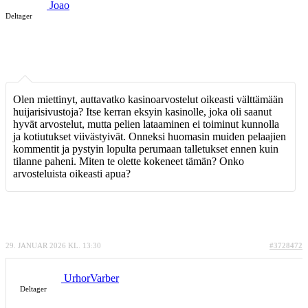
Joao
Deltager
Olen miettinyt, auttavatko kasinoarvostelut oikeasti välttämään
huijarisivustoja? Itse kerran eksyin kasinolle, joka oli saanut
hyvät arvostelut, mutta pelien lataaminen ei toiminut kunnolla
ja kotiutukset viivästyivät. Onneksi huomasin muiden pelaajien
kommentit ja pystyin lopulta perumaan talletukset ennen kuin
tilanne paheni. Miten te olette kokeneet tämän? Onko
arvosteluista oikeasti apua?
29. JANUAR 2026 KL. 13:30
#3728472
UrhorVarber
Deltager