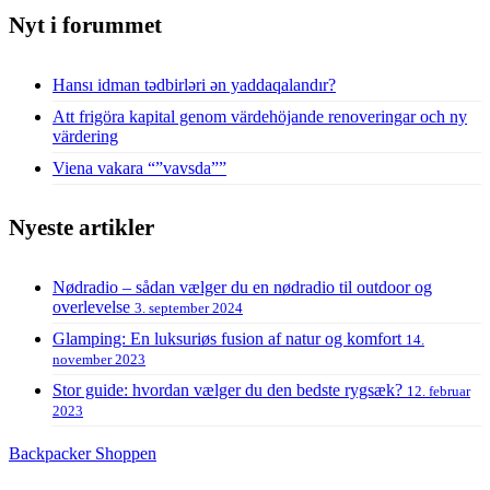
Nyt i forummet
Hansı idman tədbirləri ən yaddaqalandır?
Att frigöra kapital genom värdehöjande renoveringar och ny
värdering
Viena vakara “”vavsda””
Nyeste artikler
Nødradio – sådan vælger du en nødradio til outdoor og
overlevelse
3. september 2024
Glamping: En luksuriøs fusion af natur og komfort
14.
november 2023
Stor guide: hvordan vælger du den bedste rygsæk?
12. februar
2023
Backpacker Shoppen