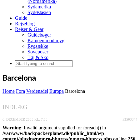
(Nordamerika)
Sydamerika
Sydøstasien
Guide
Rejseblog
Rejser & Gear
Guidebøger
Kampen mod myg
Rygsække
Soveposer
Tøj & Sko
Barcelona
Home
Fora
Verdensdel
Europa
Barcelona
INDLÆG
6. DECEMBER 2005 KL. 7:50
#3503344
Warning
: Invalid argument supplied for foreach() in
/var/www/backpackerplanet.dk/public_html/wp-
content/plugins/pmpro-bbpress/pmpro-bbpress.php
on line
256