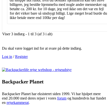
du shoppe lidt rundt. hvis du bestiller hjemmefra kan det blive
billigere, jeg bestilte hjemmefra med nogle andre mennesker og
betalte ca. 200 kr. for 10 dage, jeg ved ikke om det var en fejl
for det virker bare så sindsygt billigt. Lige meget hvad burde du
ikke betale mere end 100kr per dag!
Viser 3 indlæg - 1 til 3 (af 3 i alt)
Du skal være logget ind for at svare på dette indlæg.
Log in
/
Register
Backpacker Planet
Backpacker Planet har eksisteret siden 1999. Vi har hjulpet mere
end 20.000 med deres rejser i vores
forum
og hundredvis har fundet
en
rejsekammerat
.