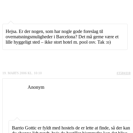
Hejsa. Er der nogen, som har nogle gode foreslag til
overnatsningsmuligheder i Barcelona? Det må gerne være et
lille hyggeligt sted – ikke stort hotel m. pool osv. Tak :o)
19. MARTS 2006 KL. 10:10
#3504110
Anonym
Barrio Gottic er fyldt med hostels de er lette at finde, så der kan