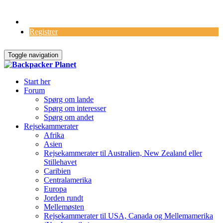
Log Ind
Registrer
Toggle navigation
Start her
Forum
Spørg om lande
Spørg om interesser
Spørg om andet
Rejsekammerater
Afrika
Asien
Rejsekammerater til Australien, New Zealand eller
Stillehavet
Caribien
Centralamerika
Europa
Jorden rundt
Mellemøsten
Rejsekammerater til USA, Canada og Mellemamerika