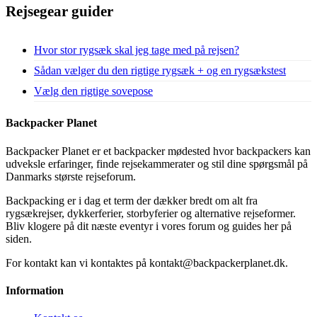
Rejsegear guider
Hvor stor rygsæk skal jeg tage med på rejsen?
Sådan vælger du den rigtige rygsæk + og en rygsækstest
Vælg den rigtige sovepose
Backpacker Planet
Backpacker Planet er et backpacker mødested hvor backpackers kan
udveksle erfaringer, finde rejsekammerater og stil dine spørgsmål på
Danmarks største rejseforum.
Backpacking er i dag et term der dækker bredt om alt fra
rygsækrejser, dykkerferier, storbyferier og alternative rejseformer.
Bliv klogere på dit næste eventyr i vores forum og guides her på
siden.
For kontakt kan vi kontaktes på kontakt@backpackerplanet.dk.
Information