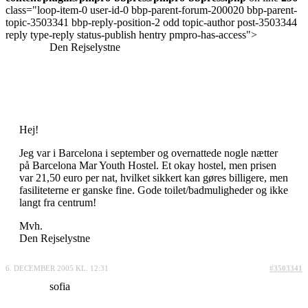
class="loop-item-0 user-id-0 bbp-parent-forum-200020 bbp-parent-
topic-3503341 bbp-reply-position-2 odd topic-author post-3503344
reply type-reply status-publish hentry pmpro-has-access">
Den Rejselystne
Hej!
Jeg var i Barcelona i september og overnattede nogle nætter
på Barcelona Mar Youth Hostel. Et okay hostel, men prisen
var 21,50 euro per nat, hvilket sikkert kan gøres billigere, men
fasiliteterne er ganske fine. Gode toilet/badmuligheder og ikke
langt fra centrum!
Mvh.
Den Rejselystne
6. DECEMBER 2005 KL. 12:31
#3503341
sofia