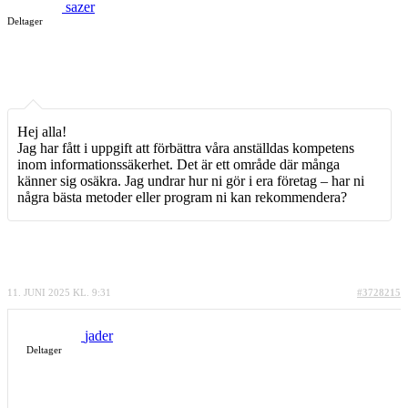
sazer
Deltager
Hej alla!
Jag har fått i uppgift att förbättra våra anställdas kompetens
inom informationssäkerhet. Det är ett område där många
känner sig osäkra. Jag undrar hur ni gör i era företag – har ni
några bästa metoder eller program ni kan rekommendera?
11. JUNI 2025 KL. 9:31
#3728215
jader
Deltager