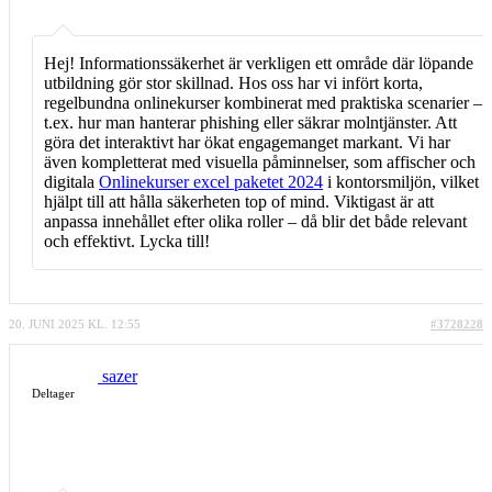
Hej! Informationssäkerhet är verkligen ett område där löpande
utbildning gör stor skillnad. Hos oss har vi infört korta,
regelbundna onlinekurser kombinerat med praktiska scenarier –
t.ex. hur man hanterar phishing eller säkrar molntjänster. Att
göra det interaktivt har ökat engagemanget markant. Vi har
även kompletterat med visuella påminnelser, som affischer och
digitala
Onlinekurser excel paketet 2024
i kontorsmiljön, vilket
hjälpt till att hålla säkerheten top of mind. Viktigast är att
anpassa innehållet efter olika roller – då blir det både relevant
och effektivt. Lycka till!
20. JUNI 2025 KL. 12:55
#3728228
sazer
Deltager