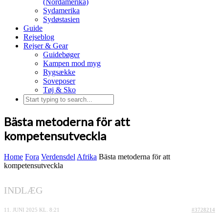
(Nordamerika)
Sydamerika
Sydøstasien
Guide
Rejseblog
Rejser & Gear
Guidebøger
Kampen mod myg
Rygsække
Soveposer
Tøj & Sko
Bästa metoderna för att
kompetensutveckla
Home
Fora
Verdensdel
Afrika
Bästa metoderna för att
kompetensutveckla
INDLÆG
11. JUNI 2025 KL. 8:21
#3728214