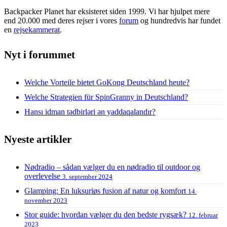
Backpacker Planet har eksisteret siden 1999. Vi har hjulpet mere
end 20.000 med deres rejser i vores
forum
og hundredvis har fundet
en
rejsekammerat
.
Nyt i forummet
Welche Vorteile bietet GoKong Deutschland heute?
Welche Strategien für SpinGranny in Deutschland?
Hansı idman tədbirləri ən yaddaqalandır?
Nyeste artikler
Nødradio – sådan vælger du en nødradio til outdoor og
overlevelse
3. september 2024
Glamping: En luksuriøs fusion af natur og komfort
14.
november 2023
Stor guide: hvordan vælger du den bedste rygsæk?
12. februar
2023