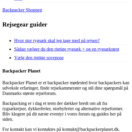
Backpacker Shoppen
Rejsegear guider
Hvor stor rygsæk skal jeg tage med på rejsen?
Sådan vælger du den rigtige rygsæk + og en rygsækstest
Vælg den rigtige sovepose
Backpacker Planet
Backpacker Planet er et backpacker mødested hvor backpackers kan
udveksle erfaringer, finde rejsekammerater og stil dine spørgsmål på
Danmarks største rejseforum.
Backpacking er i dag et term der dækker bredt om alt fra
rygsækrejser, dykkerferier, storbyferier og alternative rejseformer.
Bliv klogere på dit næste eventyr i vores forum og guides her på
siden.
For kontakt kan vi kontaktes på kontakt@backpackerplanet.dk.