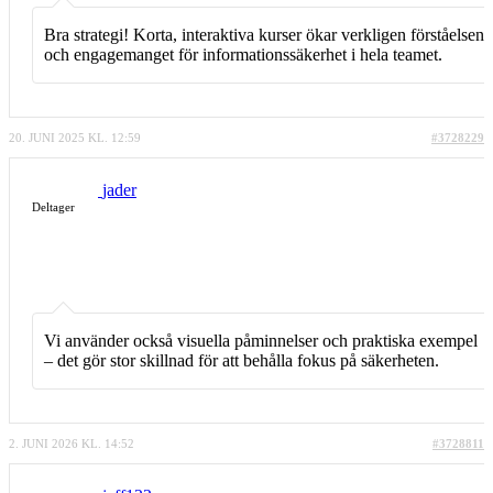
Bra strategi! Korta, interaktiva kurser ökar verkligen förståelsen
och engagemanget för informationssäkerhet i hela teamet.
20. JUNI 2025 KL. 12:59
#3728229
jader
Deltager
Vi använder också visuella påminnelser och praktiska exempel
– det gör stor skillnad för att behålla fokus på säkerheten.
2. JUNI 2026 KL. 14:52
#3728811