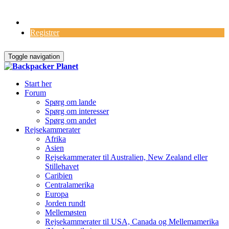
Log Ind
Registrer
Toggle navigation
Start her
Forum
Spørg om lande
Spørg om interesser
Spørg om andet
Rejsekammerater
Afrika
Asien
Rejsekammerater til Australien, New Zealand eller
Stillehavet
Caribien
Centralamerika
Europa
Jorden rundt
Mellemøsten
Rejsekammerater til USA, Canada og Mellemamerika