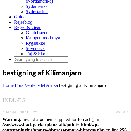
(Nordamerika)
Sydamerika
Sydøstasien
Guide
Rejseblog
Rejser & Gear
Guidebøger
Kampen mod myg
Rygsække
Soveposer
Tøj & Sko
bestigning af Kilimanjaro
Home
Fora
Verdensdel
Afrika
bestigning af Kilimanjaro
INDLÆG
2. JANUAR 2012 KL. 6:44
#3540516
Warning
: Invalid argument supplied for foreach() in
/var/www/backpackerplanet.dk/public_html/wp-
content/plugins/pmpro-bbpress/pmpro-bbpress.php
on line
256