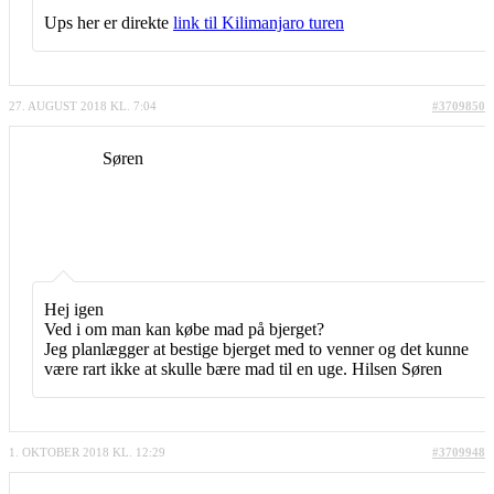
Ups her er direkte
link til Kilimanjaro turen
27. AUGUST 2018 KL. 7:04
#3709850
Søren
Hej igen
Ved i om man kan købe mad på bjerget?
Jeg planlægger at bestige bjerget med to venner og det kunne
være rart ikke at skulle bære mad til en uge. Hilsen Søren
1. OKTOBER 2018 KL. 12:29
#3709948