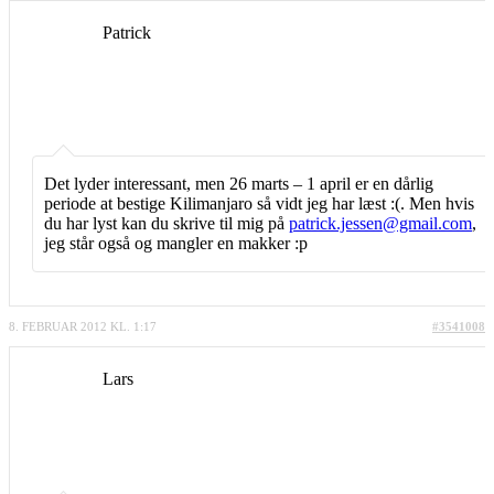
Patrick
Det lyder interessant, men 26 marts – 1 april er en dårlig
periode at bestige Kilimanjaro så vidt jeg har læst :(. Men hvis
du har lyst kan du skrive til mig på
patrick.jessen@gmail.com
,
jeg står også og mangler en makker :p
8. FEBRUAR 2012 KL. 1:17
#3541008
Lars