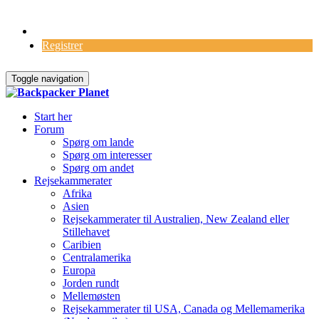
Log Ind
Registrer
Toggle navigation
Start her
Forum
Spørg om lande
Spørg om interesser
Spørg om andet
Rejsekammerater
Afrika
Asien
Rejsekammerater til Australien, New Zealand eller
Stillehavet
Caribien
Centralamerika
Europa
Jorden rundt
Mellemøsten
Rejsekammerater til USA, Canada og Mellemamerika