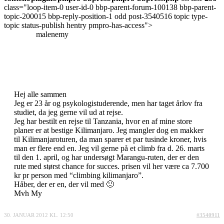
class="loop-item-0 user-id-0 bbp-parent-forum-100138 bbp-parent-
topic-200015 bbp-reply-position-1 odd post-3540516 topic type-
topic status-publish hentry pmpro-has-access">
malenemy
Hej alle sammen
Jeg er 23 år og psykologistuderende, men har taget årlov fra
studiet, da jeg gerne vil ud at rejse.
Jeg har bestilt en rejse til Tanzania, hvor en af mine store
planer er at bestige Kilimanjaro. Jeg mangler dog en makker
til Kilimanjaroturen, da man sparer et par tusinde kroner, hvis
man er flere end en. Jeg vil gerne på et climb fra d. 26. marts
til den 1. april, og har undersøgt Marangu-ruten, der er den
rute med størst chance for succes. prisen vil her være ca 7.700
kr pr person med “climbing kilimanjaro”.
Håber, der er en, der vil med 🙂
Mvh My
30. JANUAR 2012 KL. 12:50
#3540911