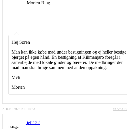
Morten Ring
Hej Søren
Man kan ikke købe mad under bestigningen og ej heller bestige
bjerget på egen hånd. En bestigning af Kilimanjaro foregår i
samarbejde med lokale guider og bærerer. De medbringer den
mad man skal bruge sammen med anden oppakning.
Mvh
Morten
2. JUNI 2026 KL. 14:53
#3728813
jeff122
Deltager