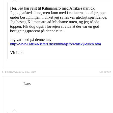
Hej. Jeg har rejst til Kilimanjaro med Afrika-safari.dk.
Jeg tog afsted alene, men kom med i en international gruppe
under bestigningen, hvilket jeg synes var utroligt spændende.
Jeg besteg Kilimanjaro ad Machame ruten, og jeg nåede
toppen. Fik dog også i forvejen at vide at der var en god
bestigningsprocent på denne rute.
Jeg var med på denne tur:
http://www.afrika-safari.dk/kilimanjaro/whisky-turen.htm
Vh Lars
8. FEBRUAR 2012 KL. 1:20
#3541009
Lars