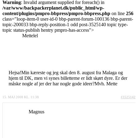
Warning
: Invalid argument supplied for foreach() in
/var/www/backpackerplanet.dk/public_html/wp-
content/plugins/pmpro-bbpress/pmpro-bbpress.php
on line
256
class="loop-item-0 user-id-0 bbp-parent-forum-100136 bbp-parent-
topic-200033 bbp-reply-position-1 odd post-3525140 topic type-
topic status-publish hentry pmpro-has-access">
Mettelel
Hejsa!Min kæreste og jeg skal den 8. august fra Malaga og
hjem til DK, men vi synes billetterne er lidt skørt dyre. Er der
måske nogle af jer der har nogle gode ideer?Mvh. Mette
15. MAJ 2008 KL. 11:38
#3525142
Magnus