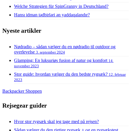
Welche Strategien für SpinGranny in Deutschland?
Hansı idman tədbirləri ən yaddaqalandır?
Nyeste artikler
Nødradio – sådan vælger du en nødradio til outdoor og
overlevelse
3. september 2024
Glamping: En luksuriøs fusion af natur og komfort
14.
november 2023
Stor guide: hvordan vælger du den bedste rygsæk?
12. februar
2023
Backpacker Shoppen
Rejsegear guider
Hvor stor rygsæk skal jeg tage med på rejsen?
Sådan vælger du den rigtige rygsæk + og en rygsækstest