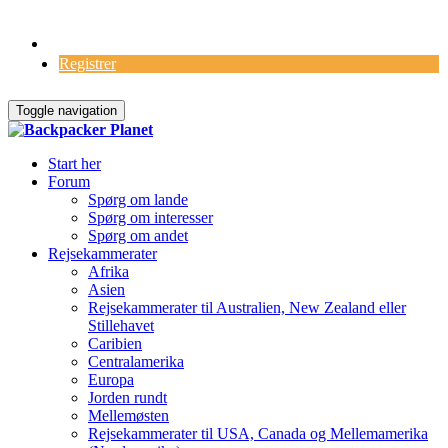
Log Ind
Registrer
Toggle navigation
Start her
Forum
Spørg om lande
Spørg om interesser
Spørg om andet
Rejsekammerater
Afrika
Asien
Rejsekammerater til Australien, New Zealand eller
Stillehavet
Caribien
Centralamerika
Europa
Jorden rundt
Mellemøsten
Rejsekammerater til USA, Canada og Mellemamerika