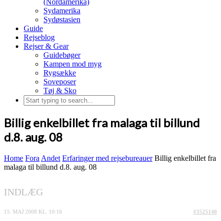
(Nordamerika)
Sydamerika
Sydøstasien
Guide
Rejseblog
Rejser & Gear
Guidebøger
Kampen mod myg
Rygsække
Soveposer
Tøj & Sko
Billig enkelbillet fra malaga til billund
d.8. aug. 08
Home
Fora
Andet
Erfaringer med rejsebureauer
Billig enkelbillet fra
malaga til billund d.8. aug. 08
INDLÆG
15. MAJ 2008 KL. 10:16
#3525140