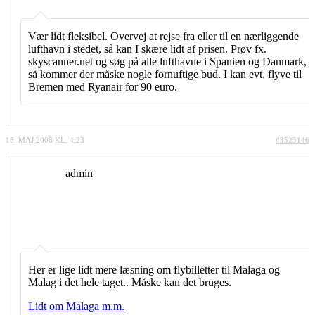
Vær lidt fleksibel. Overvej at rejse fra eller til en nærliggende
lufthavn i stedet, så kan I skære lidt af prisen. Prøv fx.
skyscanner.net og søg på alle lufthavne i Spanien og Danmark,
så kommer der måske nogle fornuftige bud. I kan evt. flyve til
Bremen med Ryanair for 90 euro.
16. MAJ 2008 KL. 4:23
#3525146
admin
Her er lige lidt mere læsning om flybilletter til Malaga og
Malag i det hele taget.. Måske kan det bruges.
Lidt om Malaga m.m.