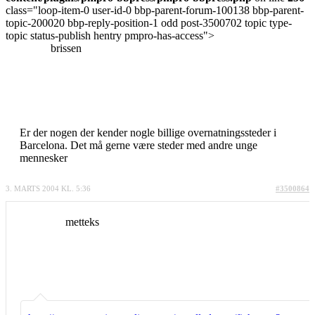
class="loop-item-0 user-id-0 bbp-parent-forum-100138 bbp-parent-
topic-200020 bbp-reply-position-1 odd post-3500702 topic type-
topic status-publish hentry pmpro-has-access">
brissen
Er der nogen der kender nogle billige overnatningssteder i
Barcelona. Det må gerne være steder med andre unge
mennesker
3. MARTS 2004 KL. 5:36
#3500864
metteks