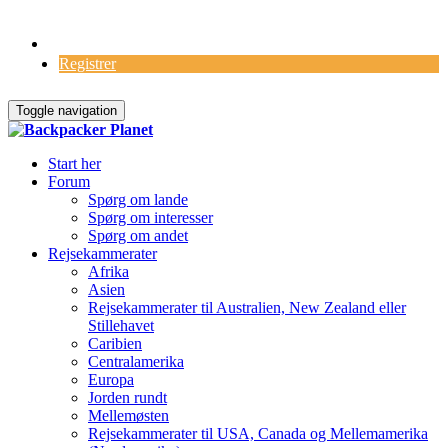
Log Ind
Registrer
Toggle navigation
Start her
Forum
Spørg om lande
Spørg om interesser
Spørg om andet
Rejsekammerater
Afrika
Asien
Rejsekammerater til Australien, New Zealand eller
Stillehavet
Caribien
Centralamerika
Europa
Jorden rundt
Mellemøsten
Rejsekammerater til USA, Canada og Mellemamerika