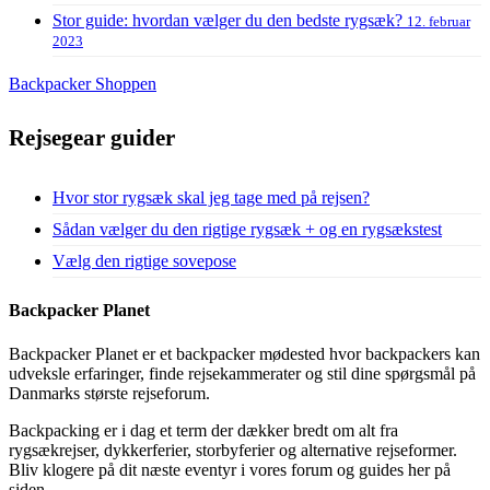
Stor guide: hvordan vælger du den bedste rygsæk?
12. februar
2023
Backpacker Shoppen
Rejsegear guider
Hvor stor rygsæk skal jeg tage med på rejsen?
Sådan vælger du den rigtige rygsæk + og en rygsækstest
Vælg den rigtige sovepose
Backpacker Planet
Backpacker Planet er et backpacker mødested hvor backpackers kan
udveksle erfaringer, finde rejsekammerater og stil dine spørgsmål på
Danmarks største rejseforum.
Backpacking er i dag et term der dækker bredt om alt fra
rygsækrejser, dykkerferier, storbyferier og alternative rejseformer.
Bliv klogere på dit næste eventyr i vores forum og guides her på
siden.