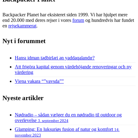
Backpacker Planet har eksisteret siden 1999. Vi har hjulpet mere
end 20.000 med deres rejser i vores
forum
og hundredvis har fundet
en
rejsekammerat
.
Nyt i forummet
Hansı idman tədbirləri ən yaddaqalandır?
Att frigöra kapital genom värdehöjande renoveringar och ny
värdering
Viena vakara “”vavsda””
Nyeste artikler
Nødradio – sådan vælger du en nødradio til outdoor og
overlevelse
3. september 2024
Glamping: En luksuriøs fusion af natur og komfort
14.
november 2023