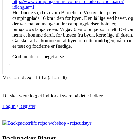
http://www.campingsonline.com/estrellademar/ficha.asp?
idlengua=1
Her boede vi, da vi var i Barcelona. Vi sov i telt på en
campingplads 16 km uden for byen. Den lå lige ved havet, og
der var mange mange andre campingpladser, hoteller,
bungalows langs vejen. Vi gav 6 euro pr. person i telt. Det var
nemt at komme dertil, for bussen fra byen, kørte lige til døren.
Ganske rart at komme ud af byen om eftermiddagen, når man
er træt og fødderne er færdige.
God tur, der er meget at se.
Viser 2 indlæg - 1 til 2 (af 2 i alt)
Du skal være logget ind for at svare på dette indlæg.
Log in
/
Register
Backpacker Planet