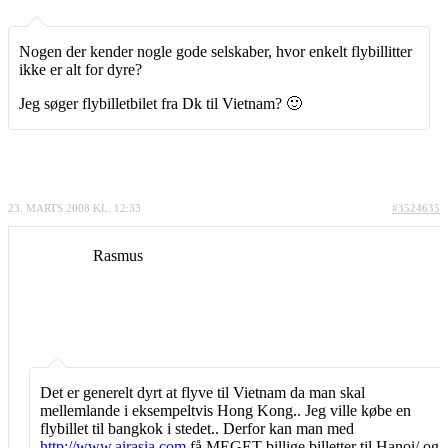
Nogen der kender nogle gode selskaber, hvor enkelt flybillitter
ikke er alt for dyre?
Jeg søger flybilletbilet fra Dk til Vietnam? 🙂
23. MARTS 2008 KL. 12:33
#3524635
Rasmus
Det er generelt dyrt at flyve til Vietnam da man skal
mellemlande i eksempeltvis Hong Kong.. Jeg ville købe en
flybillet til bangkok i stedet.. Derfor kan man med
http://www.airasia.com
få MEGET billige billetter til Hanoi/ og