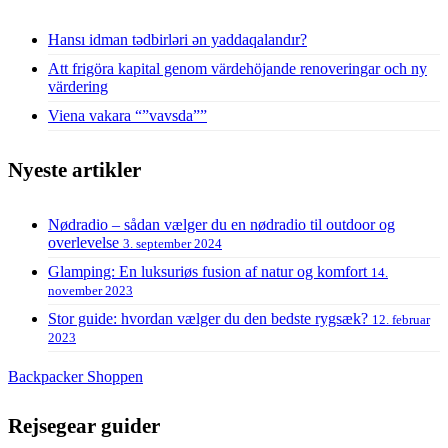
Hansı idman tədbirləri ən yaddaqalandır?
Att frigöra kapital genom värdehöjande renoveringar och ny
värdering
Viena vakara “”vavsda””
Nyeste artikler
Nødradio – sådan vælger du en nødradio til outdoor og
overlevelse
3. september 2024
Glamping: En luksuriøs fusion af natur og komfort
14.
november 2023
Stor guide: hvordan vælger du den bedste rygsæk?
12. februar
2023
Backpacker Shoppen
Rejsegear guider