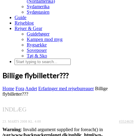
(Nordamerika)
Sydamerika
Sydøstasien
Guide
Rejseblog
Rejser & Gear
Guidebøger
Kampen mod myg
Rygsække
Soveposer
Tøj & Sko
Billige flybilletter???
Home
Fora
Andet
Erfaringer med rejsebureauer
Billige
flybilletter???
INDLÆG
23. MARTS 2008 KL. 4:00
#3524639
Warning
: Invalid argument supplied for foreach() in
/var/www/backpackerplanet.dk/public_html/wp-