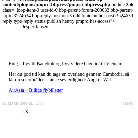
content/plugins/pmpro-bbpress/pmpro-bbpress.php
on line
256
class="loop-item-0 user-id-0 bbp-parent-forum-200033 bbp-parent-
topic-3524634 bbp-reply-position-3 odd topic-author post-3524639
reply type-reply status-publish hentry pmpro-has-access">
Jesper Jensen
Enig – flyv til Bangkok og flyv videre bagefter til Vietnam.
Har du god tid kan du tage en overland gennem Cambodia, så
får du set områdets største seværdighed: Angkor Wat.
AirAsia – Billige flybilletter
23. MARTS 2008 KL. 12:08
#3524634
LS