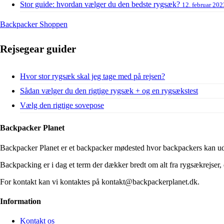
Stor guide: hvordan vælger du den bedste rygsæk?
12. februar 202
Backpacker Shoppen
Rejsegear guider
Hvor stor rygsæk skal jeg tage med på rejsen?
Sådan vælger du den rigtige rygsæk + og en rygsækstest
Vælg den rigtige sovepose
Backpacker Planet
Backpacker Planet er et backpacker mødested hvor backpackers kan udve
Backpacking er i dag et term der dækker bredt om alt fra rygsækrejser, d
For kontakt kan vi kontaktes på kontakt@backpackerplanet.dk.
Information
Kontakt os