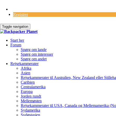
Log Ind
Registrer
Toggle navigation
Start her
Forum
Spørg om lande
Spørg om interesser
Spørg om andet
Rejsekammerater
Afrika
Asien
Rejsekammerater til Australien, New Zealand eller Stilleh
Caribien
Centralamerika
Europa
Jorden rundt
Mellemøsten
Rejsekammerater til USA, Canada og Mellemamerika (No
Sydamerika
Sydøstasien