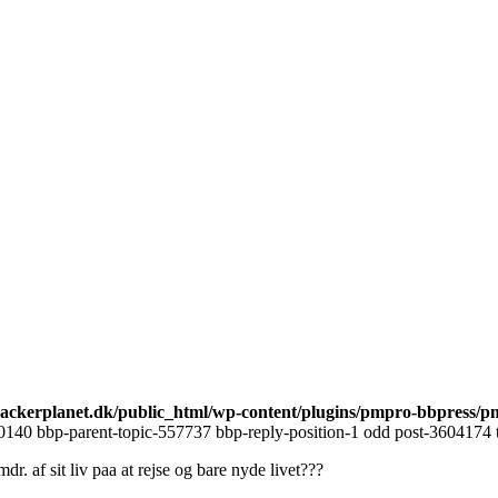
ckerplanet.dk/public_html/wp-content/plugins/pmpro-bbpress/p
0140 bbp-parent-topic-557737 bbp-reply-position-1 odd post-3604174 t
dr. af sit liv paa at rejse og bare nyde livet???