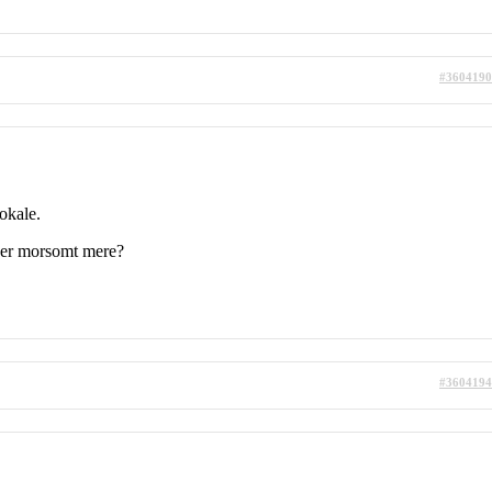
#3604190
lokale.
ke er morsomt mere?
#3604194