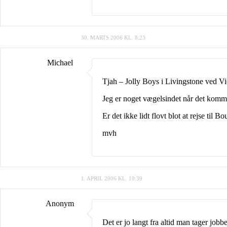
30. MARTS 2006 KL. 8:23
Michael
Tjah – Jolly Boys i Livingstone ved Vic
Jeg er noget vægelsindet når det kommer 
Er det ikke lidt flovt blot at rejse til
mvh
1. APRIL 2006 KL. 10:39
Anonym
Det er jo langt fra altid man tager jobb