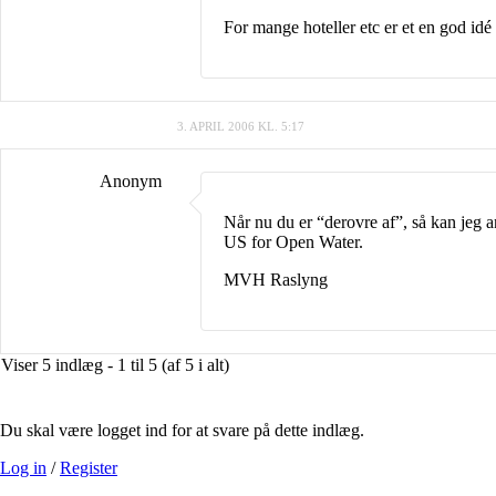
For mange hoteller etc er et en god id
3. APRIL 2006 KL. 5:17
Anonym
Når nu du er “derovre af”, så kan jeg a
US for Open Water.
MVH Raslyng
Viser 5 indlæg - 1 til 5 (af 5 i alt)
Du skal være logget ind for at svare på dette indlæg.
Log in
/
Register