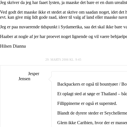
Jeg skriver da jeg har faaet lysten, ja maaske det bare er en dum urealis
Ved godt det maaske ikke et stedet at skrive om saadan noget, idet det 
evt. kan give mig lidt gode raad, ideer til valg af land eller maaske na
Jeg er paa nuvaerende tidspunkt i Sydamerika, saa det skal ikke bare vaer
Haaber at nogle af jer har proevet noget lignende og vil vaere behjaelpe
Hilsen Dianna
29. MARTS 2006 KL. 9:45
Jesper
Jensen
Backpackers er også til bountyøer / Bo
Et oplagt sted at søge er Thailand – båd
Fillippinerne er også et supersted.
Blandt de dyrere steder er Seychellern
Glem ikke Caribien, hvor der er masser