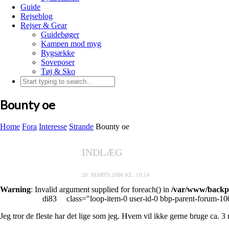
Guide
Rejseblog
Rejser & Gear
Guidebøger
Kampen mod myg
Rygsække
Soveposer
Tøj & Sko
Bounty oe
Home
Fora
Interesse
Strande
Bounty oe
INDLÆG
28. MARTS 2006 KL. 10:14
Warning
: Invalid argument supplied for foreach() in
/var/www/backpa
di83
class="loop-item-0 user-id-0 bbp-parent-forum-10
Jeg tror de fleste har det lige som jeg. Hvem vil ikke gerne bruge ca. 3 m