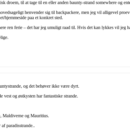
tisk droem, til at tage til en eller anden baunty-strand somewhere og ente
hovedsageligt henvender sig til backpackere, men jeg vil alligevel proe
vnet/hjemmeside paa et konkret sted.
e ren ferie – det har jeg umuligt raad til. Hvis det kan lykkes vil jeg h
lige.
untystrande, og det behøver ikke være dyrt.
e vest og østkysten har fantastiske strande.
e, Maldiverne og Mauritius.
 af paradisstrande..