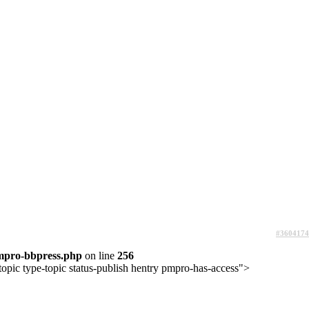
#3604174
mpro-bbpress.php
on line
256
opic type-topic status-publish hentry pmpro-has-access">