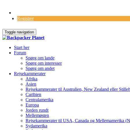
Log Ind
Registrer
Toggle navigation
Start her
Forum
Spørg om lande
Spørg om interesser
Spørg om andet
Rejsekammerater
Afrika
Asien
Rejsekammerater til Australien, New Zealand eller Stille
Caribien
Centralamerika
Europa
Jorden rundt
Mellemøsten
Rejsekammerater til USA, Canada og Mellemamerika (N
Sydamerika