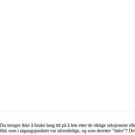
t. Du trenger ikke å bruke lang tid på å lete etter de riktige seksjonene 
likk som i utgangspunktet var uforståelige, og som deretter “føles”? Del