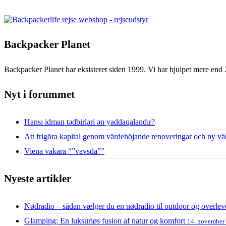
Backpacker Planet
Backpacker Planet har eksisteret siden 1999. Vi har hjulpet mere end 
Nyt i forummet
Hansı idman tədbirləri ən yaddaqalandır?
Att frigöra kapital genom värdehöjande renoveringar och ny vä
Viena vakara “”vavsda””
Nyeste artikler
Nødradio – sådan vælger du en nødradio til outdoor og overlev
Glamping: En luksuriøs fusion af natur og komfort
14. november