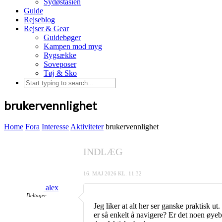
Sydøstasien
Guide
Rejseblog
Rejser & Gear
Guidebøger
Kampen mod myg
Rygsække
Soveposer
Tøj & Sko
brukervennlighet
Home
Fora
Interesse
Aktiviteter
brukervennlighet
INDLÆG
16. MAJ 2026 KL. 11:32
alex
Deltager
Jeg liker at alt her ser ganske praktisk u
er så enkelt å navigere? Er det noen øyeb