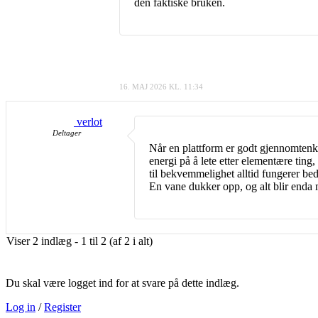
den faktiske bruken.
16. MAJ 2026 KL. 11:34
verlot
Deltager
Når en plattform er godt gjennomtenkt
energi på å lete etter elementære ting
til bekvemmelighet alltid fungerer bed
En vane dukker opp, og alt blir enda m
Viser 2 indlæg - 1 til 2 (af 2 i alt)
Du skal være logget ind for at svare på dette indlæg.
Log in
/
Register