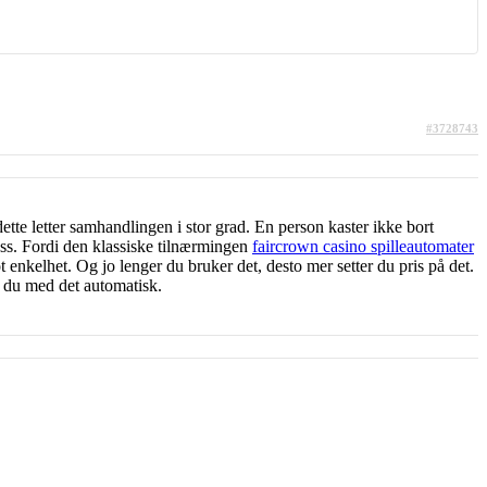
#3728743
tte letter samhandlingen i stor grad. En person kaster ikke bort
luss. Fordi den klassiske tilnærmingen
faircrown casino spilleautomater
enkelhet. Og jo lenger du bruker det, desto mer setter du pris på det.
er du med det automatisk.