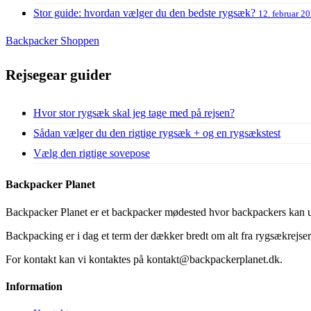
Stor guide: hvordan vælger du den bedste rygsæk?
12. februar 2
Backpacker Shoppen
Rejsegear guider
Hvor stor rygsæk skal jeg tage med på rejsen?
Sådan vælger du den rigtige rygsæk + og en rygsækstest
Vælg den rigtige sovepose
Backpacker Planet
Backpacker Planet er et backpacker mødested hvor backpackers kan ud
Backpacking er i dag et term der dækker bredt om alt fra rygsækrejser, 
For kontakt kan vi kontaktes på kontakt@backpackerplanet.dk.
Information