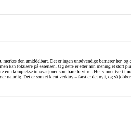
, merkes den umiddelbart. Det er ingen unødvendige barrierer her, og de
, men kan fokusere på essensen. Og dette er etter min mening et stort p
re enn komplekse innovasjoner som bare forvirrer. Her vinner tvert imot 
er naturlig. Det er som et kjent verktøy – først er det nytt, og så jobb