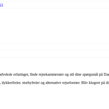
023
veksle erfaringer, finde rejsekammerater og stil dine spørgsmål på Dan
dykkerferier, storbyferier og alternative rejseformer. Bliv klogere på d