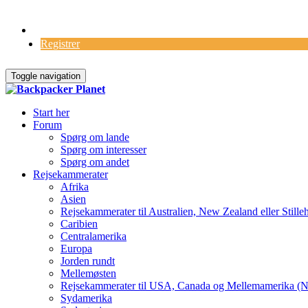
Log Ind
Registrer
Toggle navigation
Start her
Forum
Spørg om lande
Spørg om interesser
Spørg om andet
Rejsekammerater
Afrika
Asien
Rejsekammerater til Australien, New Zealand eller Stille
Caribien
Centralamerika
Europa
Jorden rundt
Mellemøsten
Rejsekammerater til USA, Canada og Mellemamerika (N
Sydamerika