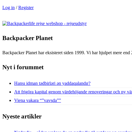
Log in
/
Register
Backpacker Planet
Backpacker Planet har eksisteret siden 1999. Vi har hjulpet mere end 
Nyt i forummet
Hansı idman tədbirləri ən yaddaqalandır?
Att frigöra kapital genom värdehöjande renoveringar och ny vä
Viena vakara “”vavsda””
Nyeste artikler