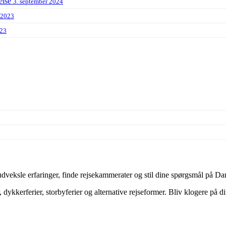
else
3. september 2024
 2023
023
veksle erfaringer, finde rejsekammerater og stil dine spørgsmål på Dan
dykkerferier, storbyferier og alternative rejseformer. Bliv klogere på d