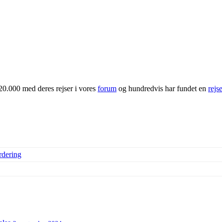
20.000 med deres rejser i vores
forum
og hundredvis har fundet en
rejs
rdering