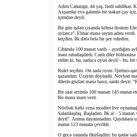
Adım Cahangir, 44 yaş, fərdi sahibkar. Ki
Axşamlar evə gələndə bir stəkan çay içir
içimdən deyil.
Bir gün işdən çıxanda köhnə dostum Elma
əyləncə”. Elmar mənə saytın adını verdi
keçdim. İlk dəfə belə bir şey edirdim.
Cibimdə 100 manat vardı – ayırdığım əyl
məni rahatlaşdırdı. Canlı diler bölməsin
etdim ki, bu, sadəcə oyun deyil – bu, bir 
Rulet seçdim. Ən sadə oyun. Qırmızı-qar
qazandım. Ürəyim döyündü. Növbəti mərc
dilerin gözləri mənə baxır, sanki deyir: 
Bir saat ərzində 100 manatı 145 manat et
Bu mənə inam verir.
Növbəti həftə yenə mostbet live oynamağa
Salamlaşdıq. Başladım. İlk əl – 5 mana
deyil”. Amma dayanmadım. Qaydalara uyğ
manat 123 manata çevrildi.
O gecə yatanda fikirləşdim: bu qədər sad