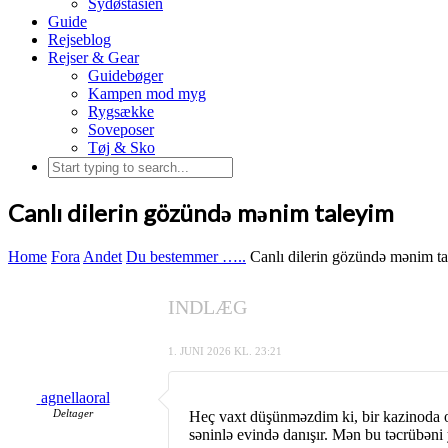
Sydøstasien
Guide
Rejseblog
Rejser & Gear
Guidebøger
Kampen mod myg
Rygsække
Soveposer
Tøj & Sko
Canlı dilerin gözündə mənim taleyim
Home
Fora
Andet
Du bestemmer …..
Canlı dilerin gözündə mənim t
INDLÆG
1. JUNI 2026 KL. 23:21
agnellaoral
Deltager
Heç vaxt düşünməzdim ki, bir kazinoda otu
səninlə evində danışır. Mən bu təcrübəni