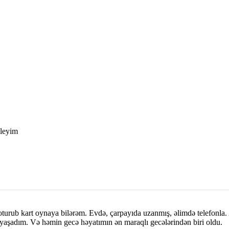
aleyim
rub kart oynaya bilərəm. Evdə, çarpayıda uzanmış, əlimdə telefonla. Am
 yaşadım. Və həmin gecə həyatımın ən maraqlı gecələrindən biri oldu.