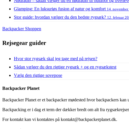
Nødradio – sådan vælger du en nødradio til outdoor og overlev
Glamping: En luksuriøs fusion af natur og komfort
14. november
Stor guide: hvordan vælger du den bedste rygsæk?
12. februar 2
Backpacker Shoppen
Rejsegear guider
Hvor stor rygsæk skal jeg tage med på rejsen?
Sådan vælger du den rigtige rygsæk + og en rygsækstest
Vælg den rigtige sovepose
Backpacker Planet
Backpacker Planet er et backpacker mødested hvor backpackers kan ud
Backpacking er i dag et term der dækker bredt om alt fra rygsækrejser, 
For kontakt kan vi kontaktes på kontakt@backpackerplanet.dk.