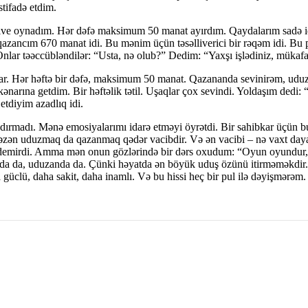
tifadə etdim.
 live oynadım. Hər dəfə maksimum 50 manat ayırdım. Qaydalarım sadə i
azancım 670 manat idi. Bu mənim üçün təsəlliverici bir rəqəm idi. Bu 
 Onlar təəccübləndilər: “Usta, nə olub?” Dedim: “Yaxşı işlədiniz, mük
m var. Hər həftə bir dəfə, maksimum 50 manat. Qazananda sevinirəm, u
kənarına getdim. Bir həftəlik tətil. Uşaqlar çox sevindi. Yoldaşım de
etdiyim azadlıq idi.
dırmadı. Mənə emosiyalarımı idarə etməyi öyrətdi. Bir sahibkar üçün bu
bəzən uduzmaq da qazanmaq qədər vacibdir. Və ən vacibi – nə vaxt daya
nə demirdi. Amma mən onun gözlərində bir dərs oxudum: “Oyun oyundur,
a da, uduzanda da. Çünki həyatda ən böyük uduş özünü itirməməkdir. 
clü, daha sakit, daha inamlı. Və bu hissi heç bir pul ilə dəyişmərə