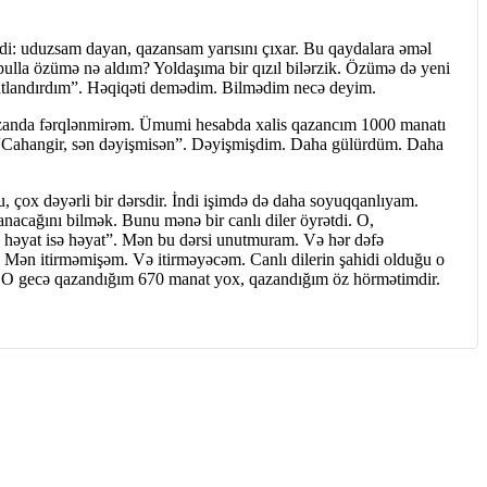
di: uduzsam dayan, qazansam yarısını çıxar. Bu qaydalara əməl
pulla özümə nə aldım? Yoldaşıma bir qızıl bilərzik. Özümə də yeni
afatlandırdım”. Həqiqəti demədim. Bilmədim necə deyim.
duzanda fərqlənmirəm. Ümumi hesabda xalis qazancım 1000 manatı
di: “Cahangir, sən dəyişmisən”. Dəyişmişdim. Daha gülürdüm. Daha
, çox dəyərli bir dərsdir. İndi işimdə də daha soyuqqanlıyam.
nacağını bilmək. Bunu mənə bir canlı diler öyrətdi. O,
 həyat isə həyat”. Mən bu dərsi unutmuram. Və hər dəfə
Mən itirməmişəm. Və itirməyəcəm. Canlı dilerin şahidi olduğu o
m. O gecə qazandığım 670 manat yox, qazandığım öz hörmətimdir.