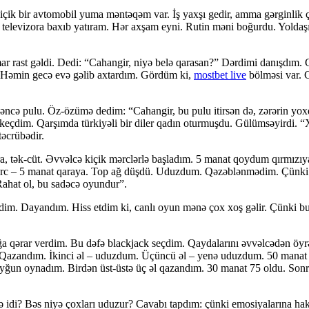
çik bir avtomobil yuma məntəqəm var. İş yaxşı gedir, amma gərginlik çox
, televizora baxıb yatıram. Hər axşam eyni. Rutin məni boğurdu. Yolda
r rast gəldi. Dedi: “Cahangir, niyə belə qarasan?” Dərdimi danışdım.
. Həmin gecə evə gəlib axtardım. Gördüm ki,
mostbet live
bölməsi var. C
əncə pulu. Öz-özümə dedim: “Cahangir, bu pulu itirsən də, zərərin yoxd
ə keçdim. Qarşımda türkiyəli bir diler qadın oturmuşdu. Gülümsəyirdi. “
təcrübədir.
a, tək-cüt. Əvvəlcə kiçik mərclərlə başladım. 5 manat qoydum qırmızıy
 – 5 manat qaraya. Top ağ düşdü. Uduzdum. Qəzəblənmədim. Çünki bil
“Rahat ol, bu sadəcə oyundur”.
dim. Dayandım. Hiss etdim ki, canlı oyun mənə çox xoş gəlir. Çünki bur
 qərar verdim. Bu dəfə blackjack seçdim. Qaydalarını əvvəlcədən öyrən
t. Qazandım. İkinci əl – uduzdum. Üçüncü əl – yenə uduzdum. 50 man
un oynadım. Birdən üst-üstə üç əl qazandım. 30 manat 75 oldu. Son
ə idi? Bəs niyə çoxları uduzur? Cavabı tapdım: çünki emosiyalarına hak