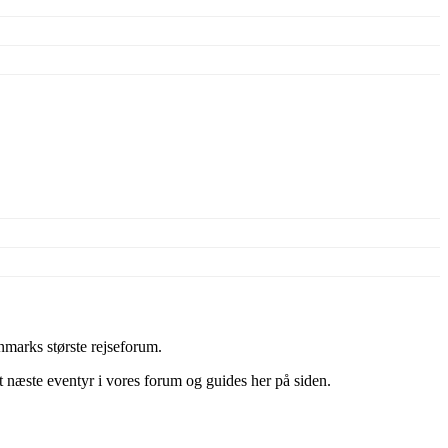
marks største rejseforum.
it næste eventyr i vores forum og guides her på siden.