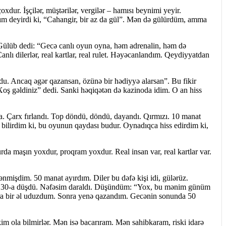
dur. İşçilər, müştərilər, vergilər – hamısı beynimi yeyir.
şım deyirdi ki, “Cahangir, bir az da gül”. Mən də gülürdüm, amma
 Gülüb dedi: “Gecə canlı oyun oyna, həm adrenalin, həm də
anlı dilerlər, real kartlar, real rulet. Həyəcanlandım. Qeydiyyatdan
u. Ancaq əgər qazansan, özünə bir hədiyyə alarsan”. Bu fikir
Xoş gəldiniz” dedi. Sanki həqiqətən də kazinoda idim. O an hiss
a. Çarx fırlandı. Top döndü, döndü, dayandı. Qırmızı. 10 manat
irdim ki, bu oyunun qaydası budur. Oynadıqca hiss edirdim ki,
da maşın yoxdur, proqram yoxdur. Real insan var, real kartlar var.
mişdim. 50 manat ayırdım. Diler bu dəfə kişi idi, gülərüz.
at 30-a düşdü. Nəfəsim daraldı. Düşündüm: “Yox, bu mənim günüm
ra bir əl uduzdum. Sonra yenə qazandım. Gecənin sonunda 50
im ola bilmirlər. Mən isə bacarıram. Mən sahibkaram, riski idarə