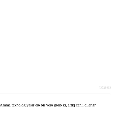
#3728803
ma texnologiyalar elə bir yerə gəlib ki, artıq canlı dilerlər