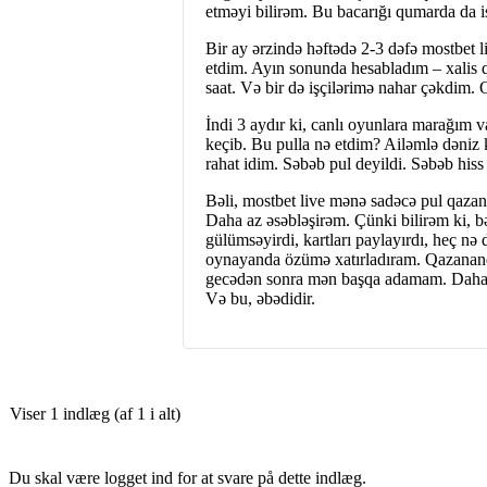
etməyi bilirəm. Bu bacarığı qumarda da is
Bir ay ərzində həftədə 2-3 dəfə mostbet
etdim. Ayın sonunda hesabladım – xalis q
saat. Və bir də işçilərimə nahar çəkdim.
İndi 3 aydır ki, canlı oyunlara marağı
keçib. Bu pulla nə etdim? Ailəmlə dəniz 
rahat idim. Səbəb pul deyildi. Səbəb hiss 
Bəli, mostbet live mənə sadəcə pul qazan
Daha az əsəbləşirəm. Çünki bilirəm ki, 
gülümsəyirdi, kartları paylayırdı, heç 
oynayanda özümə xatırladıram. Qazanand
gecədən sonra mən başqa adamam. Daha gü
Və bu, əbədidir.
Viser 1 indlæg (af 1 i alt)
Du skal være logget ind for at svare på dette indlæg.