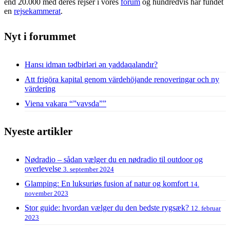
end 20.000 med deres rejser i vores
forum
og hundredvis har fundet
en
rejsekammerat
.
Nyt i forummet
Hansı idman tədbirləri ən yaddaqalandır?
Att frigöra kapital genom värdehöjande renoveringar och ny
värdering
Viena vakara “”vavsda””
Nyeste artikler
Nødradio – sådan vælger du en nødradio til outdoor og
overlevelse
3. september 2024
Glamping: En luksuriøs fusion af natur og komfort
14.
november 2023
Stor guide: hvordan vælger du den bedste rygsæk?
12. februar
2023