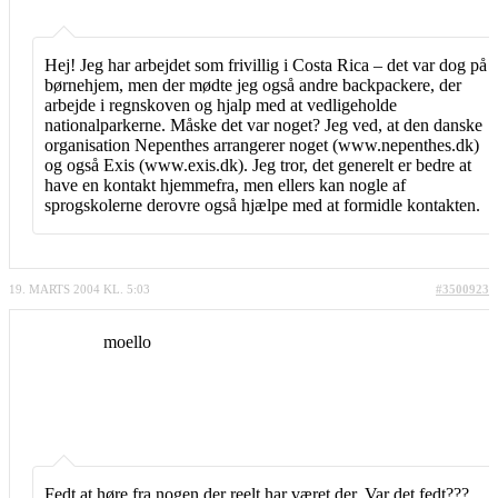
Hej! Jeg har arbejdet som frivillig i Costa Rica – det var dog på
børnehjem, men der mødte jeg også andre backpackere, der
arbejde i regnskoven og hjalp med at vedligeholde
nationalparkerne. Måske det var noget? Jeg ved, at den danske
organisation Nepenthes arrangerer noget (www.nepenthes.dk)
og også Exis (www.exis.dk). Jeg tror, det generelt er bedre at
have en kontakt hjemmefra, men ellers kan nogle af
sprogskolerne derovre også hjælpe med at formidle kontakten.
19. MARTS 2004 KL. 5:03
#3500923
moello
Fedt at høre fra nogen der reelt har været der. Var det fedt???