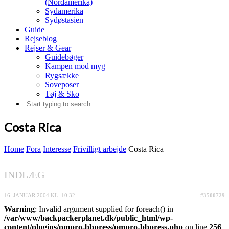
(Nordamerika)
Sydamerika
Sydøstasien
Guide
Rejseblog
Rejser & Gear
Guidebøger
Kampen mod myg
Rygsække
Soveposer
Tøj & Sko
Costa Rica
Home
Fora
Interesse
Frivilligt arbejde
Costa Rica
INDLÆG
16. JANUAR 2004 KL. 10:32
#3500729
Warning
: Invalid argument supplied for foreach() in
/var/www/backpackerplanet.dk/public_html/wp-
content/plugins/pmpro-bbpress/pmpro-bbpress.php
on line
256