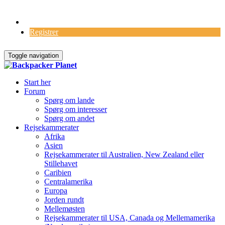
Log Ind
Registrer
Toggle navigation
Start her
Forum
Spørg om lande
Spørg om interesser
Spørg om andet
Rejsekammerater
Afrika
Asien
Rejsekammerater til Australien, New Zealand eller
Stillehavet
Caribien
Centralamerika
Europa
Jorden rundt
Mellemøsten
Rejsekammerater til USA, Canada og Mellemamerika