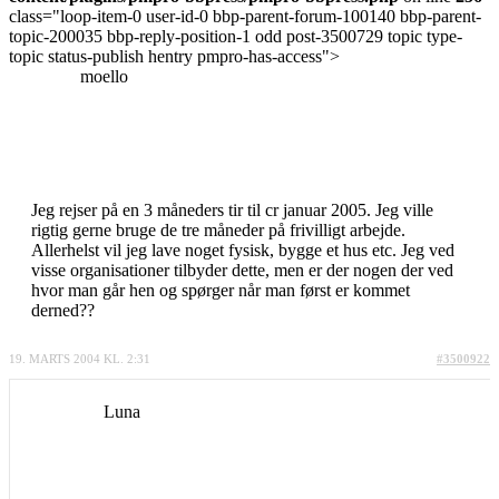
class="loop-item-0 user-id-0 bbp-parent-forum-100140 bbp-parent-
topic-200035 bbp-reply-position-1 odd post-3500729 topic type-
topic status-publish hentry pmpro-has-access">
moello
Jeg rejser på en 3 måneders tir til cr januar 2005. Jeg ville
rigtig gerne bruge de tre måneder på frivilligt arbejde.
Allerhelst vil jeg lave noget fysisk, bygge et hus etc. Jeg ved
visse organisationer tilbyder dette, men er der nogen der ved
hvor man går hen og spørger når man først er kommet
derned??
19. MARTS 2004 KL. 2:31
#3500922
Luna