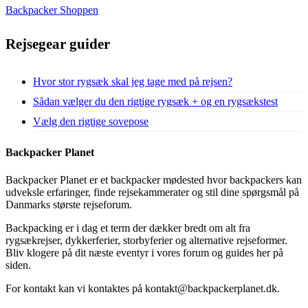
Backpacker Shoppen
Rejsegear guider
Hvor stor rygsæk skal jeg tage med på rejsen?
Sådan vælger du den rigtige rygsæk + og en rygsækstest
Vælg den rigtige sovepose
Backpacker Planet
Backpacker Planet er et backpacker mødested hvor backpackers kan
udveksle erfaringer, finde rejsekammerater og stil dine spørgsmål på
Danmarks største rejseforum.
Backpacking er i dag et term der dækker bredt om alt fra
rygsækrejser, dykkerferier, storbyferier og alternative rejseformer.
Bliv klogere på dit næste eventyr i vores forum og guides her på
siden.
For kontakt kan vi kontaktes på kontakt@backpackerplanet.dk.