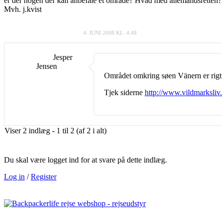
er der nogen der kan anbefale et område? Hvad med allemandsretten?
Mvh. j.kvist
4. JUNI 2008 KL. 4:48
Jesper
Jensen
Området omkring søen Vänern er rigtigt
Tjek siderne
http://www.vildmarksliv
Viser 2 indlæg - 1 til 2 (af 2 i alt)
Du skal være logget ind for at svare på dette indlæg.
Log in
/
Register