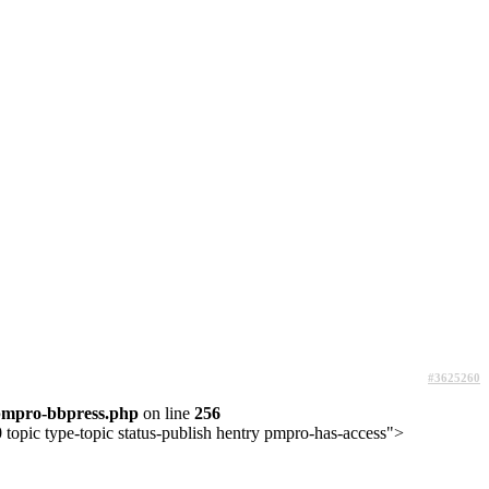
#3625260
pmpro-bbpress.php
on line
256
topic type-topic status-publish hentry pmpro-has-access">