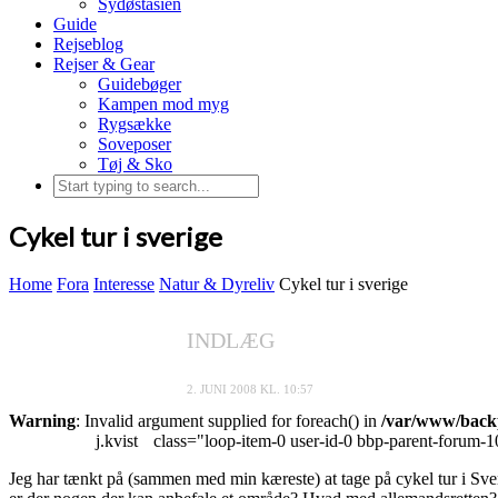
Sydøstasien
Guide
Rejseblog
Rejser & Gear
Guidebøger
Kampen mod myg
Rygsække
Soveposer
Tøj & Sko
Cykel tur i sverige
Home
Fora
Interesse
Natur & Dyreliv
Cykel tur i sverige
INDLÆG
2. JUNI 2008 KL. 10:57
Warning
: Invalid argument supplied for foreach() in
/var/www/backp
j.kvist
class="loop-item-0 user-id-0 bbp-parent-forum-1
Jeg har tænkt på (sammen med min kæreste) at tage på cykel tur i Sve