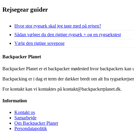
Rejsegear guider
Hvor stor rygsæk skal jeg tage med på rejsen?
Sådan vælger du den rigtige rygsæk + og en rygsækstest
Vælg den rigtige sovepose
Backpacker Planet
Backpacker Planet er et backpacker mødested hvor backpackers kan ud
Backpacking er i dag et term der dækker bredt om alt fra rygsækrejser, 
For kontakt kan vi kontaktes på kontakt@backpackerplanet.dk.
Information
Kontakt os
Samarbejde
Om Backpacker Planet
Persondatapolitik