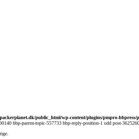
ackerplanet.dk/public_html/wp-content/plugins/pmpro-bbpress/
00140 bbp-parent-topic-557733 bbp-reply-position-1 odd post-3625260 
rige.