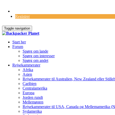
Log Ind
Registrer
Toggle navigation
Start her
Forum
Spørg om lande
Spørg om interesser
Spørg om andet
Rejsekammerater
Afrika
Asien
Rejsekammerater til Australien, New Zealand eller Stille
Caribien
Centralamerika
Europa
Jorden rundt
Mellemøsten
Rejsekammerater til USA, Canada og Mellemamerika (N
Sydamerika