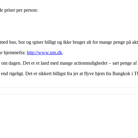
e priser per person:
e med bus, bor og spiser billigt og ikke bruger alt for mange penge på akt
ge hjemmefra:
http://www.um.dk
.
om dagen. Det er et land med mange actionmuligheder – sæt penge af t
nd rigeligt. Det er sikkert billigst fra jer at flyve hjem fra Bangkok i T