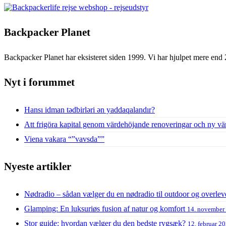
Backpacker Planet
Backpacker Planet har eksisteret siden 1999. Vi har hjulpet mere end 
Nyt i forummet
Hansı idman tədbirləri ən yaddaqalandır?
Att frigöra kapital genom värdehöjande renoveringar och ny vä
Viena vakara “”vavsda””
Nyeste artikler
Nødradio – sådan vælger du en nødradio til outdoor og overlev
Glamping: En luksuriøs fusion af natur og komfort
14. november
Stor guide: hvordan vælger du den bedste rygsæk?
12. februar 2