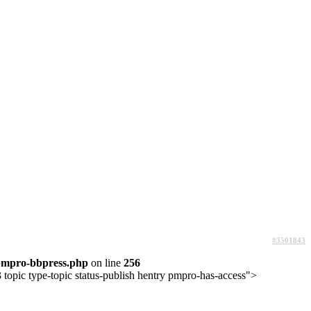
#3501843
pmpro-bbpress.php
on line
256
topic type-topic status-publish hentry pmpro-has-access">