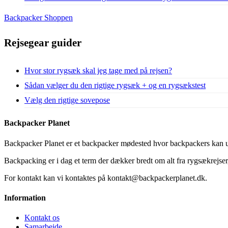
Backpacker Shoppen
Rejsegear guider
Hvor stor rygsæk skal jeg tage med på rejsen?
Sådan vælger du den rigtige rygsæk + og en rygsækstest
Vælg den rigtige sovepose
Backpacker Planet
Backpacker Planet er et backpacker mødested hvor backpackers kan ud
Backpacking er i dag et term der dækker bredt om alt fra rygsækrejser, 
For kontakt kan vi kontaktes på kontakt@backpackerplanet.dk.
Information
Kontakt os
Samarbejde