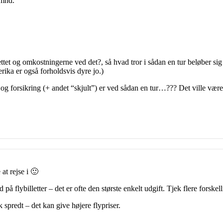
 mnd.
ttet og omkostningerne ved det?, så hvad tror i sådan en tur beløber sig
ika er også forholdsvis dyre jo.)
g forsikring (+ andet “skjult”) er ved sådan en tur…??? Det ville være 
 at rejse i 🙂
bud på flybilletter – det er ofte den største enkelt udgift. Tjek flere fors
 spredt – det kan give højere flypriser.