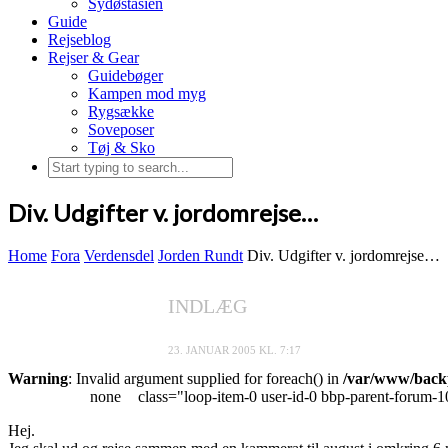
Sydøstasien
Guide
Rejseblog
Rejser & Gear
Guidebøger
Kampen mod myg
Rygsække
Soveposer
Tøj & Sko
Div. Udgifter v. jordomrejse…
Home
Fora
Verdensdel
Jorden Rundt
Div. Udgifter v. jordomrejse…
INDLÆG
23. JANUAR 2005 KL. 7:17
Warning
: Invalid argument supplied for foreach() in
/var/www/backp
none
class="loop-item-0 user-id-0 bbp-parent-forum-1
Hej.