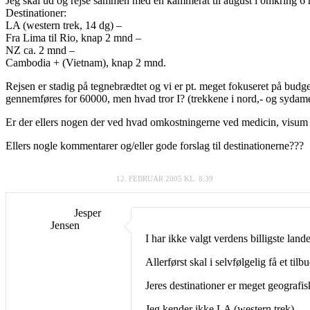
Jeg skal ud og rejse sammen med en kammerat til august i omkring 6
Destinationer:
LA (western trek, 14 dg) –
Fra Lima til Rio, knap 2 mnd –
NZ ca. 2 mnd –
Cambodia + (Vietnam), knap 2 mnd.
Rejsen er stadig på tegnebrædtet og vi er pt. meget fokuseret på budge
gennemføres for 60000, men hvad tror I? (trekkene i nord,- og sydamer
Er der ellers nogen der ved hvad omkostningerne ved medicin, visum o
Ellers nogle kommentarer og/eller gode forslag til destinationerne???
12. FEBRUAR 2005 KL. 8:39
Jesper
Jensen
I har ikke valgt verdens billigste lande
Allerførst skal i selvfølgelig få et til
Jeres destinationer er meget geografisk
Jeg kender ikke LA (western trek)…