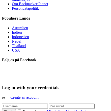
Om Backpacker Planet
Persondatapolitik
Populære Lande
Australien
Indien
Indonesien
Nepal
Thailand
USA
Følg os på Facebook
Log in with your credentials
or
Create an account