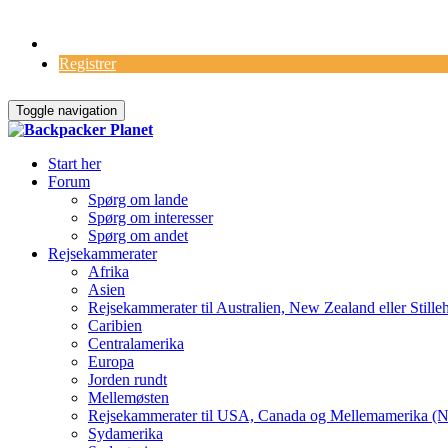
Log Ind
Registrer
Toggle navigation
Start her
Forum
Spørg om lande
Spørg om interesser
Spørg om andet
Rejsekammerater
Afrika
Asien
Rejsekammerater til Australien, New Zealand eller Stille
Caribien
Centralamerika
Europa
Jorden rundt
Mellemøsten
Rejsekammerater til USA, Canada og Mellemamerika (N
Sydamerika