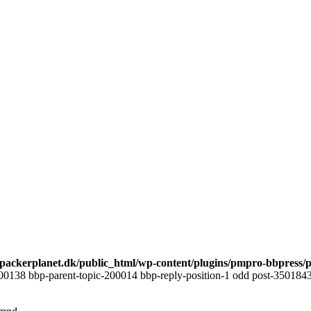
ackerplanet.dk/public_html/wp-content/plugins/pmpro-bbpress/
00138 bbp-parent-topic-200014 bbp-reply-position-1 odd post-3501843 