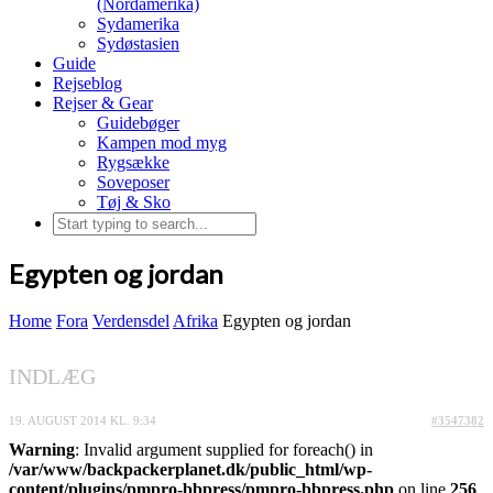
(Nordamerika)
Sydamerika
Sydøstasien
Guide
Rejseblog
Rejser & Gear
Guidebøger
Kampen mod myg
Rygsække
Soveposer
Tøj & Sko
Egypten og jordan
Home
Fora
Verdensdel
Afrika
Egypten og jordan
INDLÆG
19. AUGUST 2014 KL. 9:34
#3547382
Warning
: Invalid argument supplied for foreach() in
/var/www/backpackerplanet.dk/public_html/wp-
content/plugins/pmpro-bbpress/pmpro-bbpress.php
on line
256