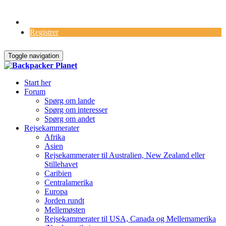
Log Ind
Registrer
Toggle navigation
Start her
Forum
Spørg om lande
Spørg om interesser
Spørg om andet
Rejsekammerater
Afrika
Asien
Rejsekammerater til Australien, New Zealand eller
Stillehavet
Caribien
Centralamerika
Europa
Jorden rundt
Mellemøsten
Rejsekammerater til USA, Canada og Mellemamerika