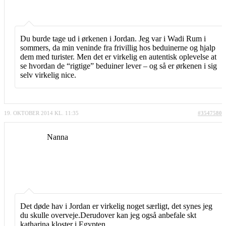
Du burde tage ud i ørkenen i Jordan. Jeg var i Wadi Rum i
sommers, da min veninde fra frivillig hos beduinerne og hjalp
dem med turister. Men det er virkelig en autentisk oplevelse at
se hvordan de “rigtige” beduiner lever – og så er ørkenen i sig
selv virkelig nice.
19. OKTOBER 2014 KL. 11:35
#3547580
Nanna
Det døde hav i Jordan er virkelig noget særligt, det synes jeg
du skulle overveje.Derudover kan jeg også anbefale skt
katharina kloster i Egypten.