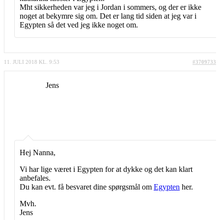
Mht sikkerheden var jeg i Jordan i sommers, og der er ikke
noget at bekymre sig om. Det er lang tid siden at jeg var i
Egypten så det ved jeg ikke noget om.
11. JULI 2018 KL. 9:53
#3709733
Jens
Hej Nanna,
Vi har lige været i Egypten for at dykke og det kan klart
anbefales.
Du kan evt. få besvaret dine spørgsmål om
Egypten
her.
Mvh.
Jens