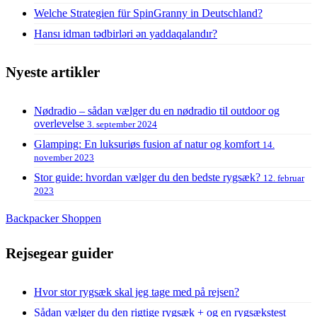
Welche Strategien für SpinGranny in Deutschland?
Hansı idman tədbirləri ən yaddaqalandır?
Nyeste artikler
Nødradio – sådan vælger du en nødradio til outdoor og
overlevelse
3. september 2024
Glamping: En luksuriøs fusion af natur og komfort
14.
november 2023
Stor guide: hvordan vælger du den bedste rygsæk?
12. februar
2023
Backpacker Shoppen
Rejsegear guider
Hvor stor rygsæk skal jeg tage med på rejsen?
Sådan vælger du den rigtige rygsæk + og en rygsækstest