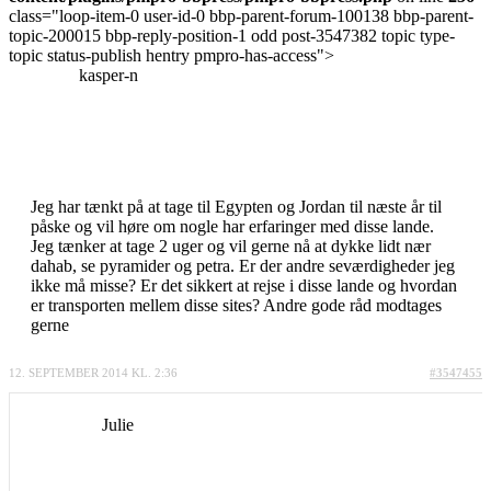
class="loop-item-0 user-id-0 bbp-parent-forum-100138 bbp-parent-
topic-200015 bbp-reply-position-1 odd post-3547382 topic type-
topic status-publish hentry pmpro-has-access">
kasper-n
Jeg har tænkt på at tage til Egypten og Jordan til næste år til
påske og vil høre om nogle har erfaringer med disse lande.
Jeg tænker at tage 2 uger og vil gerne nå at dykke lidt nær
dahab, se pyramider og petra. Er der andre seværdigheder jeg
ikke må misse? Er det sikkert at rejse i disse lande og hvordan
er transporten mellem disse sites? Andre gode råd modtages
gerne
12. SEPTEMBER 2014 KL. 2:36
#3547455
Julie