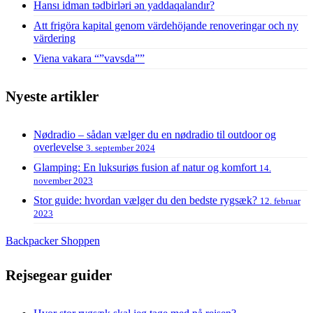
Hansı idman tədbirləri ən yaddaqalandır?
Att frigöra kapital genom värdehöjande renoveringar och ny
värdering
Viena vakara “”vavsda””
Nyeste artikler
Nødradio – sådan vælger du en nødradio til outdoor og
overlevelse
3. september 2024
Glamping: En luksuriøs fusion af natur og komfort
14.
november 2023
Stor guide: hvordan vælger du den bedste rygsæk?
12. februar
2023
Backpacker Shoppen
Rejsegear guider