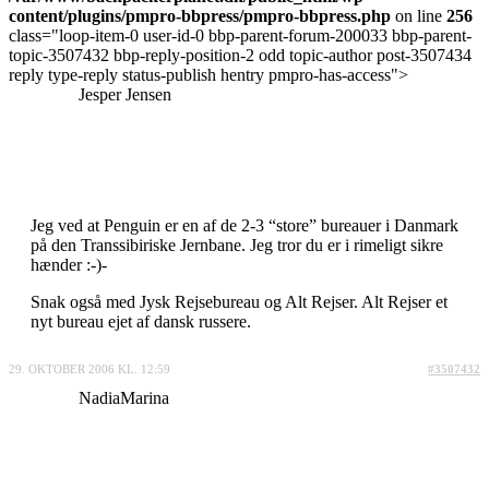
content/plugins/pmpro-bbpress/pmpro-bbpress.php
on line
256
class="loop-item-0 user-id-0 bbp-parent-forum-200033 bbp-parent-
topic-3507432 bbp-reply-position-2 odd topic-author post-3507434
reply type-reply status-publish hentry pmpro-has-access">
Jesper Jensen
Jeg ved at Penguin er en af de 2-3 “store” bureauer i Danmark
på den Transsibiriske Jernbane. Jeg tror du er i rimeligt sikre
hænder :-)-
Snak også med Jysk Rejsebureau og Alt Rejser. Alt Rejser et
nyt bureau ejet af dansk russere.
29. OKTOBER 2006 KL. 12:59
#3507432
NadiaMarina