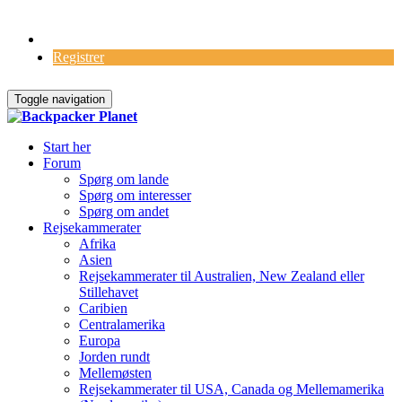
Log Ind
Registrer
Toggle navigation
Start her
Forum
Spørg om lande
Spørg om interesser
Spørg om andet
Rejsekammerater
Afrika
Asien
Rejsekammerater til Australien, New Zealand eller
Stillehavet
Caribien
Centralamerika
Europa
Jorden rundt
Mellemøsten
Rejsekammerater til USA, Canada og Mellemamerika