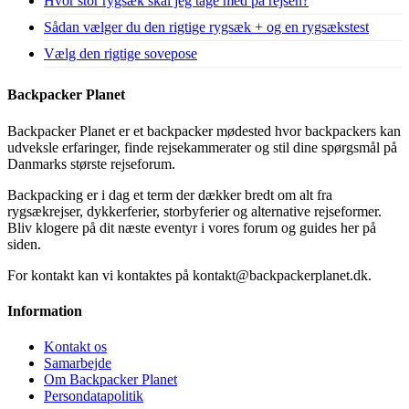
Hvor stor rygsæk skal jeg tage med på rejsen?
Sådan vælger du den rigtige rygsæk + og en rygsækstest
Vælg den rigtige sovepose
Backpacker Planet
Backpacker Planet er et backpacker mødested hvor backpackers kan
udveksle erfaringer, finde rejsekammerater og stil dine spørgsmål på
Danmarks største rejseforum.
Backpacking er i dag et term der dækker bredt om alt fra
rygsækrejser, dykkerferier, storbyferier og alternative rejseformer.
Bliv klogere på dit næste eventyr i vores forum og guides her på
siden.
For kontakt kan vi kontaktes på kontakt@backpackerplanet.dk.
Information
Kontakt os
Samarbejde
Om Backpacker Planet
Persondatapolitik