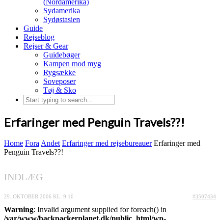
(Nordamerika)
Sydamerika
Sydøstasien
Guide
Rejseblog
Rejser & Gear
Guidebøger
Kampen mod myg
Rygsække
Soveposer
Tøj & Sko
Erfaringer med Penguin Travels??!
Home
Fora
Andet
Erfaringer med rejsebureauer
Erfaringer med
Penguin Travels??!
INDLÆG
29. OKTOBER 2006 KL. 9:10
#3507434
Warning
: Invalid argument supplied for foreach() in
/var/www/backpackerplanet.dk/public_html/wp-