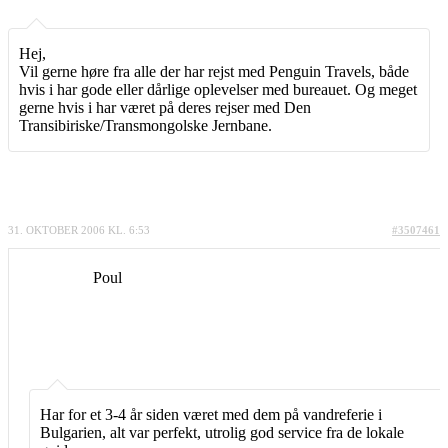
Hej,
Vil gerne høre fra alle der har rejst med Penguin Travels, både
hvis i har gode eller dårlige oplevelser med bureauet. Og meget
gerne hvis i har været på deres rejser med Den
Transibiriske/Transmongolske Jernbane.
31. OKTOBER 2006 KL. 6:53
#3507461
Poul
Har for et 3-4 år siden været med dem på vandreferie i
Bulgarien, alt var perfekt, utrolig god service fra de lokale