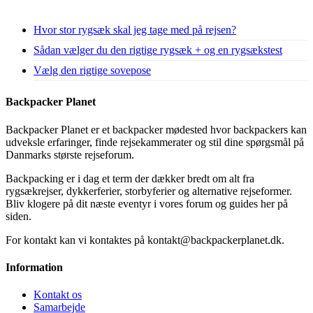
Hvor stor rygsæk skal jeg tage med på rejsen?
Sådan vælger du den rigtige rygsæk + og en rygsækstest
Vælg den rigtige sovepose
Backpacker Planet
Backpacker Planet er et backpacker mødested hvor backpackers kan
udveksle erfaringer, finde rejsekammerater og stil dine spørgsmål på
Danmarks største rejseforum.
Backpacking er i dag et term der dækker bredt om alt fra
rygsækrejser, dykkerferier, storbyferier og alternative rejseformer.
Bliv klogere på dit næste eventyr i vores forum og guides her på
siden.
For kontakt kan vi kontaktes på kontakt@backpackerplanet.dk.
Information
Kontakt os
Samarbejde