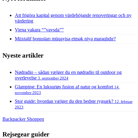
Att frigöra kapital genom värdehöjande renoveringar och ny
värdering
Viena vakara “”vavsda””
Müxtəlif bonusları müqayisə etmək niyə maraqlıdır?
Nyeste artikler
Nødradio – sådan vælger du en nødradio til outdoor og
overlevelse
3. september 2024
Glamping: En luksuriøs fusion af natur og komfort
14.
november 2023
Stor guide: hvordan vælger du den bedste rygsæk?
12. februar
2023
Backpacker Shoppen
Rejsegear guider