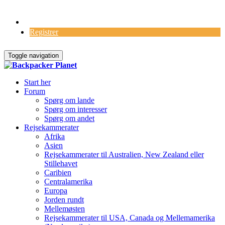
Log Ind
Registrer
Toggle navigation
Start her
Forum
Spørg om lande
Spørg om interesser
Spørg om andet
Rejsekammerater
Afrika
Asien
Rejsekammerater til Australien, New Zealand eller
Stillehavet
Caribien
Centralamerika
Europa
Jorden rundt
Mellemøsten
Rejsekammerater til USA, Canada og Mellemamerika