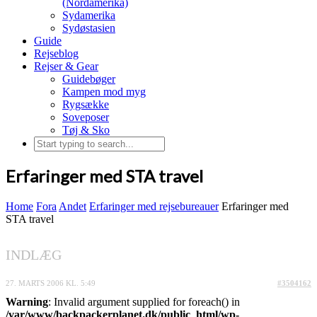
(Nordamerika)
Sydamerika
Sydøstasien
Guide
Rejseblog
Rejser & Gear
Guidebøger
Kampen mod myg
Rygsække
Soveposer
Tøj & Sko
Erfaringer med STA travel
Home
Fora
Andet
Erfaringer med rejsebureauer
Erfaringer med
STA travel
INDLÆG
27. MARTS 2006 KL. 5:49
#3504162
Warning
: Invalid argument supplied for foreach() in
/var/www/backpackerplanet.dk/public_html/wp-