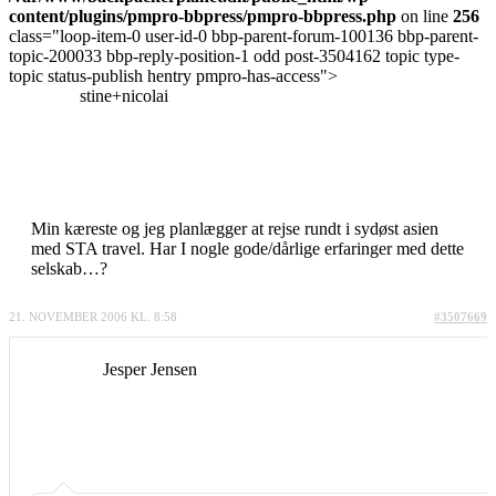
content/plugins/pmpro-bbpress/pmpro-bbpress.php
on line
256
class="loop-item-0 user-id-0 bbp-parent-forum-100136 bbp-parent-
topic-200033 bbp-reply-position-1 odd post-3504162 topic type-
topic status-publish hentry pmpro-has-access">
stine+nicolai
Min kæreste og jeg planlægger at rejse rundt i sydøst asien
med STA travel. Har I nogle gode/dårlige erfaringer med dette
selskab…?
21. NOVEMBER 2006 KL. 8:58
#3507669
Jesper Jensen