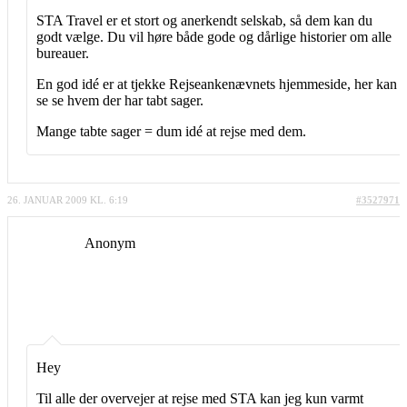
STA Travel er et stort og anerkendt selskab, så dem kan du
godt vælge. Du vil høre både gode og dårlige historier om alle
bureauer.
En god idé er at tjekke Rejseankenævnets hjemmeside, her kan
se se hvem der har tabt sager.
Mange tabte sager = dum idé at rejse med dem.
26. JANUAR 2009 KL. 6:19
#3527971
Anonym
Hey
Til alle der overvejer at rejse med STA kan jeg kun varmt