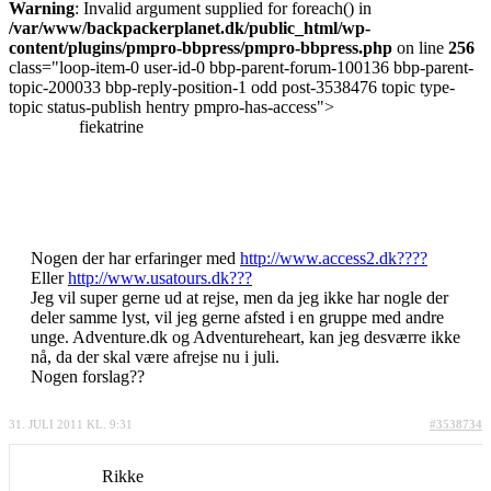
Warning
: Invalid argument supplied for foreach() in
/var/www/backpackerplanet.dk/public_html/wp-
content/plugins/pmpro-bbpress/pmpro-bbpress.php
on line
256
class="loop-item-0 user-id-0 bbp-parent-forum-100136 bbp-parent-
topic-200033 bbp-reply-position-1 odd post-3538476 topic type-
topic status-publish hentry pmpro-has-access">
fiekatrine
Nogen der har erfaringer med
http://www.access2.dk????
Eller
http://www.usatours.dk???
Jeg vil super gerne ud at rejse, men da jeg ikke har nogle der
deler samme lyst, vil jeg gerne afsted i en gruppe med andre
unge. Adventure.dk og Adventureheart, kan jeg desværre ikke
nå, da der skal være afrejse nu i juli.
Nogen forslag??
31. JULI 2011 KL. 9:31
#3538734
Rikke