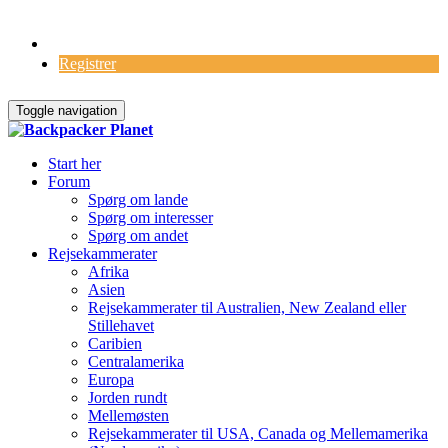
Log Ind
Registrer
Toggle navigation
Start her
Forum
Spørg om lande
Spørg om interesser
Spørg om andet
Rejsekammerater
Afrika
Asien
Rejsekammerater til Australien, New Zealand eller
Stillehavet
Caribien
Centralamerika
Europa
Jorden rundt
Mellemøsten
Rejsekammerater til USA, Canada og Mellemamerika