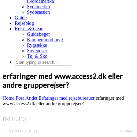
(Nordamerika)
Sydamerika
Sydøstasien
Guide
Rejseblog
Rejser & Gear
Guidebøger
Kampen mod myg
Rygsække
Soveposer
Tøj & Sko
erfaringer med www.access2.dk eller
andre grupperejser?
Home
Fora
Andet
Erfaringer med rejsebureauer
erfaringer med
www.access2.dk eller andre grupperejser?
INDLÆG
3. JULI 2011 KL. 10:13
#3538476