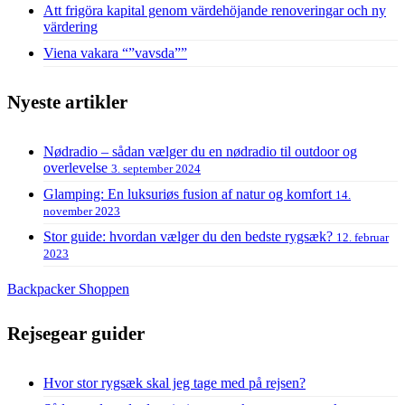
Att frigöra kapital genom värdehöjande renoveringar och ny
värdering
Viena vakara “”vavsda””
Nyeste artikler
Nødradio – sådan vælger du en nødradio til outdoor og
overlevelse
3. september 2024
Glamping: En luksuriøs fusion af natur og komfort
14.
november 2023
Stor guide: hvordan vælger du den bedste rygsæk?
12. februar
2023
Backpacker Shoppen
Rejsegear guider
Hvor stor rygsæk skal jeg tage med på rejsen?