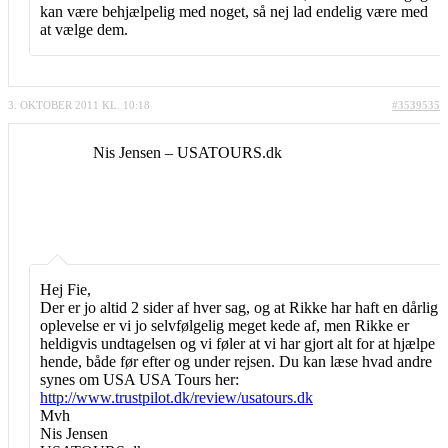
kan være behjælpelig med noget, så nej lad endelig være med
at vælge dem.
3. OKTOBER 2011 KL. 10:18
#3539535
Nis Jensen – USATOURS.dk
Hej Fie,
Der er jo altid 2 sider af hver sag, og at Rikke har haft en dårlig
oplevelse er vi jo selvfølgelig meget kede af, men Rikke er
heldigvis undtagelsen og vi føler at vi har gjort alt for at hjælpe
hende, både før efter og under rejsen. Du kan læse hvad andre
synes om USA USA Tours her:
http://www.trustpilot.dk/review/usatours.dk
Mvh
Nis Jensen