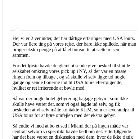
Hej vi er 2 veninder, der har dårlige erfaringer med USATours.
Der var flere ting på vores rejse, der bare ikke spillede, når man
bruger ekstra penge på at få et bureau til at sætte rejsen
sammen.
For det første havde de glemt at sende give besked til shutlle
selskabet omkring vores pick up i NY, så der var en masse
ringen frem og tilbage , og så skulle vi selv ligge ud nogle
gange og sende bonerne ind til USA tours efterfølgende,
hvilket er ret irriterende at bøvle med.
Så var der nogle hotel gebyrer og bagage gebyrer som ikke
skulle have været der, som vi også lagde ud selv, og fik
beskeden at vi selv måtte kontakte KLM, som er leverandør til
USA tours for at høre omfejlen med det ekstra gebyr.
Så endte vi med at bo et sed i Miami der på ingen måde var
centralt selvom vi specifikt havde bedt om det. Efterfølgende
har det bare været en diskussion med dem, hvor de ikke rigtig