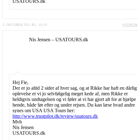
USATOURS.dk
3. OKTOBER 2011 KL. 10:19
#3539536
Nis Jensen – USATOURS.dk
Hej Fie,
Der er jo altid 2 sider af hver sag, og at Rikke har haft en dårlig
oplevelse er vi jo selvfølgelig meget kede af, men Rikke er
heldigvis undtagelsen og vi føler at vi har gjort alt for at hjælpe
hende, både før efter og under rejsen. Du kan læse hvad andre
synes om USA USA Tours her:
http://www.trustpilot.dk/review/usatours.dk
Mvh
Nis Jensen
USATOURS.dk