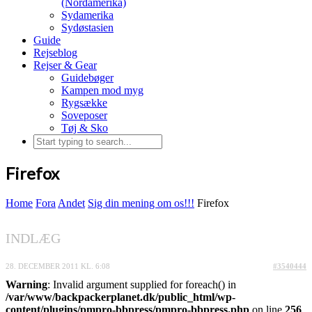
(Nordamerika)
Sydamerika
Sydøstasien
Guide
Rejseblog
Rejser & Gear
Guidebøger
Kampen mod myg
Rygsække
Soveposer
Tøj & Sko
Firefox
Home
Fora
Andet
Sig din mening om os!!!
Firefox
INDLÆG
28. DECEMBER 2011 KL. 6:08
#3540444
Warning
: Invalid argument supplied for foreach() in
/var/www/backpackerplanet.dk/public_html/wp-
content/plugins/pmpro-bbpress/pmpro-bbpress.php
on line
256