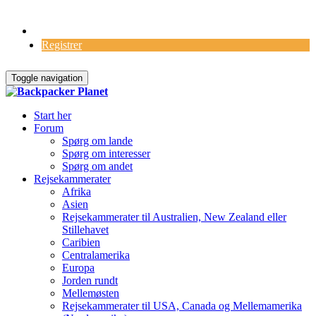
Log Ind
Registrer
Toggle navigation
Start her
Forum
Spørg om lande
Spørg om interesser
Spørg om andet
Rejsekammerater
Afrika
Asien
Rejsekammerater til Australien, New Zealand eller
Stillehavet
Caribien
Centralamerika
Europa
Jorden rundt
Mellemøsten
Rejsekammerater til USA, Canada og Mellemamerika