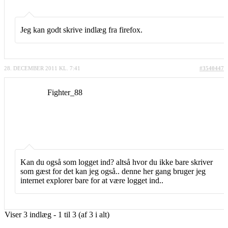
Jeg kan godt skrive indlæg fra firefox.
28. DECEMBER 2011 KL. 7:41
#3540447
Fighter_88
Kan du også som logget ind? altså hvor du ikke bare skriver
som gæst for det kan jeg også.. denne her gang bruger jeg
internet explorer bare for at være logget ind..
Viser 3 indlæg - 1 til 3 (af 3 i alt)