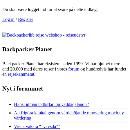
Du skal være logget ind for at svare på dette indlæg.
Log in
/
Register
Backpacker Planet
Backpacker Planet har eksisteret siden 1999. Vi har hjulpet mere
end 20.000 med deres rejser i vores
forum
og hundredvis har fundet
en
rejsekammerat
.
Nyt i forummet
Hansı idman tədbirləri ən yaddaqalandır?
Att frigöra kapital genom värdehöjande renoveringar och ny
värdering
Viena vakara “”vavsda””