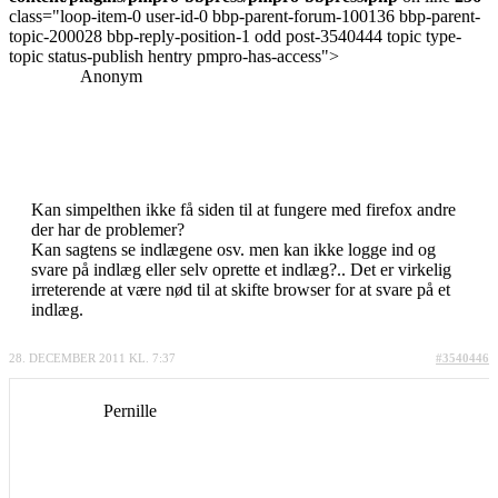
class="loop-item-0 user-id-0 bbp-parent-forum-100136 bbp-parent-
topic-200028 bbp-reply-position-1 odd post-3540444 topic type-
topic status-publish hentry pmpro-has-access">
Anonym
Kan simpelthen ikke få siden til at fungere med firefox andre
der har de problemer?
Kan sagtens se indlægene osv. men kan ikke logge ind og
svare på indlæg eller selv oprette et indlæg?.. Det er virkelig
irreterende at være nød til at skifte browser for at svare på et
indlæg.
28. DECEMBER 2011 KL. 7:37
#3540446
Pernille