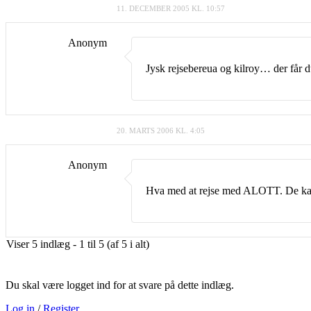
11. DECEMBER 2005 KL. 10:57
Anonym
Jysk rejsebereua og kilroy… der får d
20. MARTS 2006 KL. 4:05
Anonym
Hva med at rejse med ALOTT. De kan g
Viser 5 indlæg - 1 til 5 (af 5 i alt)
Du skal være logget ind for at svare på dette indlæg.
Log in
/
Register