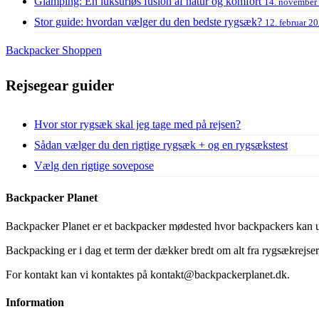
Glamping: En luksuriøs fusion af natur og komfort
14. november
Stor guide: hvordan vælger du den bedste rygsæk?
12. februar 2
Backpacker Shoppen
Rejsegear guider
Hvor stor rygsæk skal jeg tage med på rejsen?
Sådan vælger du den rigtige rygsæk + og en rygsækstest
Vælg den rigtige sovepose
Backpacker Planet
Backpacker Planet er et backpacker mødested hvor backpackers kan ud
Backpacking er i dag et term der dækker bredt om alt fra rygsækrejser, 
For kontakt kan vi kontaktes på kontakt@backpackerplanet.dk.
Information