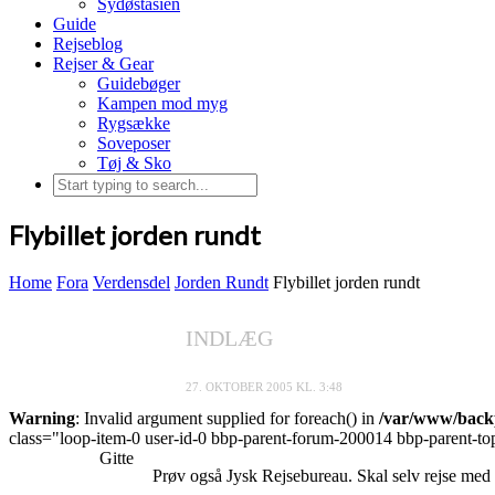
Sydøstasien
Guide
Rejseblog
Rejser & Gear
Guidebøger
Kampen mod myg
Rygsække
Soveposer
Tøj & Sko
Flybillet jorden rundt
Home
Fora
Verdensdel
Jorden Rundt
Flybillet jorden rundt
INDLÆG
27. OKTOBER 2005 KL. 3:48
Warning
: Invalid argument supplied for foreach() in
/var/www/backp
class="loop-item-0 user-id-0 bbp-parent-forum-200014 bbp-parent-top
Gitte
Prøv også Jysk Rejsebureau. Skal selv rejse med