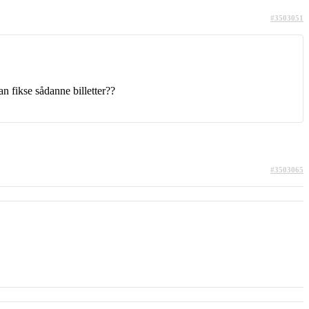
#3503051
 fikse sådanne billetter??
#3503065