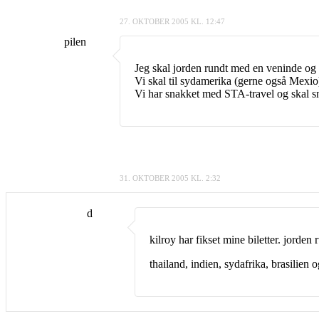
27. OKTOBER 2005 KL. 12:47
pilen
Jeg skal jorden rundt med en veninde og vi
Vi skal til sydamerika (gerne også Mexio) 
Vi har snakket med STA-travel og skal sn
31. OKTOBER 2005 KL. 2:32
d
kilroy har fikset mine biletter. jorden 
thailand, indien, sydafrika, brasilien o