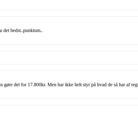
u det bedst..punktum..
øre det for 17.800kr. Men har ikke helt styr på hvad de så har af regl