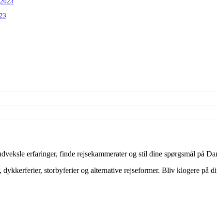
 2023
023
veksle erfaringer, finde rejsekammerater og stil dine spørgsmål på Dan
dykkerferier, storbyferier og alternative rejseformer. Bliv klogere på d