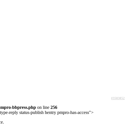
#3503052
pmpro-bbpress.php
on line
256
type-reply status-publish hentry pmpro-has-access">
ce.