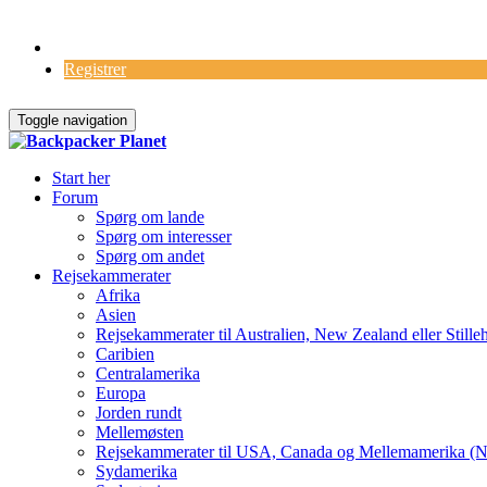
Log Ind
Registrer
Toggle navigation
Start her
Forum
Spørg om lande
Spørg om interesser
Spørg om andet
Rejsekammerater
Afrika
Asien
Rejsekammerater til Australien, New Zealand eller Stille
Caribien
Centralamerika
Europa
Jorden rundt
Mellemøsten
Rejsekammerater til USA, Canada og Mellemamerika (N
Sydamerika