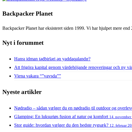
Backpacker Planet
Backpacker Planet har eksisteret siden 1999. Vi har hjulpet mere end 
Nyt i forummet
Hansı idman tədbirləri ən yaddaqalandır?
Att frigöra kapital genom värdehöjande renoveringar och ny vä
Viena vakara “”vavsda””
Nyeste artikler
Nødradio – sådan vælger du en nødradio til outdoor og overlev
Glamping: En luksuriøs fusion af natur og komfort
14. november
Stor guide: hvordan vælger du den bedste rygsæk?
12. februar 2