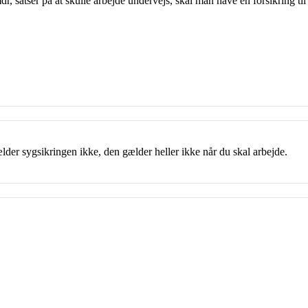
, satser på at skulle arbejde undervejs, skal man have en forsikring til de
gælder sygsikringen ikke, den gælder heller ikke når du skal arbejde.