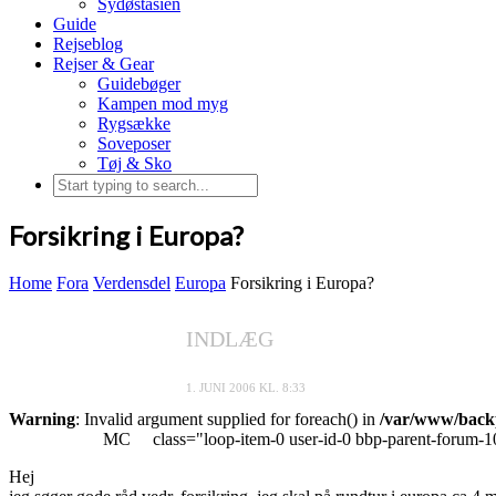
Sydøstasien
Guide
Rejseblog
Rejser & Gear
Guidebøger
Kampen mod myg
Rygsække
Soveposer
Tøj & Sko
Forsikring i Europa?
Home
Fora
Verdensdel
Europa
Forsikring i Europa?
INDLÆG
1. JUNI 2006 KL. 8:33
Warning
: Invalid argument supplied for foreach() in
/var/www/backp
MC
class="loop-item-0 user-id-0 bbp-parent-forum-1
Hej