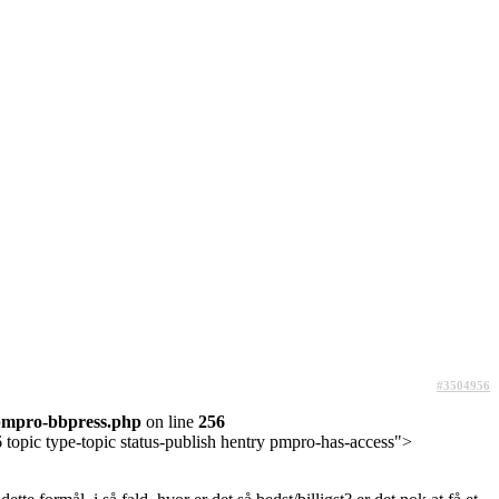
#3504956
pmpro-bbpress.php
on line
256
topic type-topic status-publish hentry pmpro-has-access">