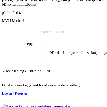
jeg søger gode råd vedr. forsikring, jeg skal på rundtur i europa ca 4 mdr
blåt sygesikringsbevis?
på forhånd tak
MVH Michael
1. JUNI 2006 KL. 10:10
Jeppe
Når du skal rejse rundt i så lang tid 
Viser 2 indlæg - 1 til 2 (af 2 i alt)
Du skal være logget ind for at svare på dette indlæg.
Log in
/
Register