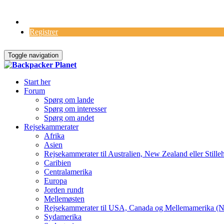
Log Ind
Registrer
Toggle navigation
Start her
Forum
Spørg om lande
Spørg om interesser
Spørg om andet
Rejsekammerater
Afrika
Asien
Rejsekammerater til Australien, New Zealand eller Stille
Caribien
Centralamerika
Europa
Jorden rundt
Mellemøsten
Rejsekammerater til USA, Canada og Mellemamerika (N
Sydamerika