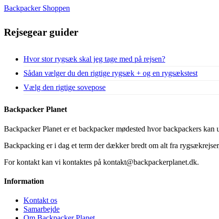
Backpacker Shoppen
Rejsegear guider
Hvor stor rygsæk skal jeg tage med på rejsen?
Sådan vælger du den rigtige rygsæk + og en rygsækstest
Vælg den rigtige sovepose
Backpacker Planet
Backpacker Planet er et backpacker mødested hvor backpackers kan ud
Backpacking er i dag et term der dækker bredt om alt fra rygsækrejser, 
For kontakt kan vi kontaktes på kontakt@backpackerplanet.dk.
Information
Kontakt os
Samarbejde
Om Backpacker Planet