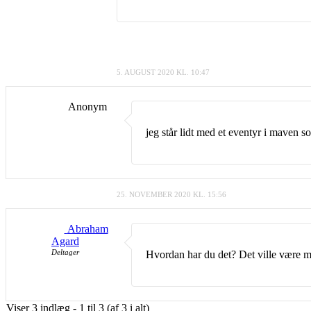
5. AUGUST 2020 KL. 10:47
Anonym
jeg står lidt med et eventyr i maven s
25. NOVEMBER 2020 KL. 15:56
Abraham
Agard
Deltager
Hvordan har du det? Det ville være me
Viser 3 indlæg - 1 til 3 (af 3 i alt)