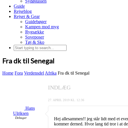
Sydøstasien
Guide
Rejseblog
Rejser & Gear
Guidebøger
Kampen mod myg
Rygsække
Soveposer
Tøj & Sko
Fra dk til Senegal
Home
Fora
Verdensdel
Afrika
Fra dk til Senegal
INDLÆG
27. APRIL 2019 KL. 12:36
Hans
Ulriksen
Deltager
Hej allesammen!! jeg står lidt med et even
kommer derned. Hvor lang tid tror i at de