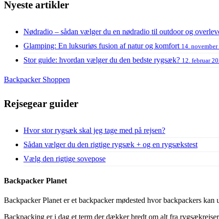
Nyeste artikler
Nødradio – sådan vælger du en nødradio til outdoor og overlev
Glamping: En luksuriøs fusion af natur og komfort
14. november
Stor guide: hvordan vælger du den bedste rygsæk?
12. februar 2
Backpacker Shoppen
Rejsegear guider
Hvor stor rygsæk skal jeg tage med på rejsen?
Sådan vælger du den rigtige rygsæk + og en rygsækstest
Vælg den rigtige sovepose
Backpacker Planet
Backpacker Planet er et backpacker mødested hvor backpackers kan ud
Backpacking er i dag et term der dækker bredt om alt fra rygsækrejser, 