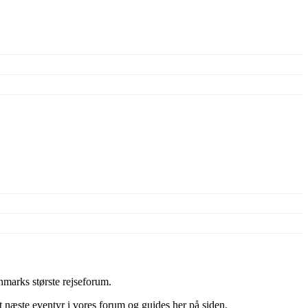
marks største rejseforum.
it næste eventyr i vores forum og guides her på siden.