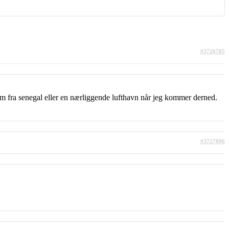
#3726705
hjem fra senegal eller en nærliggende lufthavn når jeg kommer derned.
#3727096