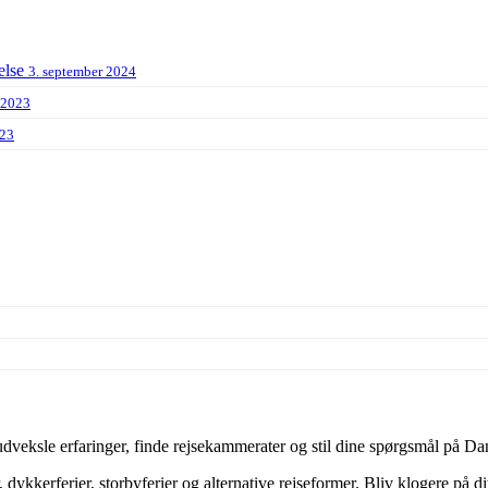
else
3. september 2024
 2023
023
veksle erfaringer, finde rejsekammerater og stil dine spørgsmål på Dan
dykkerferier, storbyferier og alternative rejseformer. Bliv klogere på d