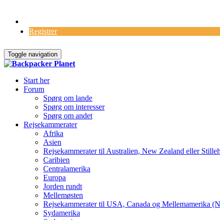
Log Ind
Registrer
Toggle navigation
Start her
Forum
Spørg om lande
Spørg om interesser
Spørg om andet
Rejsekammerater
Afrika
Asien
Rejsekammerater til Australien, New Zealand eller Stille
Caribien
Centralamerika
Europa
Jorden rundt
Mellemøsten
Rejsekammerater til USA, Canada og Mellemamerika (N
Sydamerika