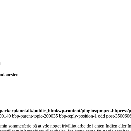
n
 Indonesien
ackerplanet.dk/public_html/wp-content/plugins/pmpro-bbpress/
00140 bbp-parent-topic-200035 bbp-reply-position-1 odd post-3500606 
 min sommerferie på at yde noget frivilligt arbejde i enten Indien eller 