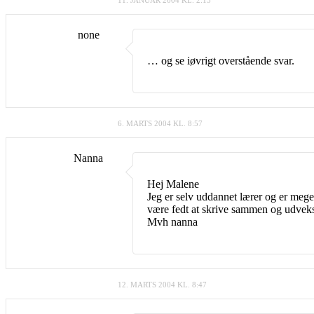
none
… og se iøvrigt overstående svar.
6. MARTS 2004 KL. 8:57
Nanna
Hej Malene
Jeg er selv uddannet lærer og er meget
være fedt at skrive sammen og udveks
Mvh nanna
12. MARTS 2004 KL. 8:47