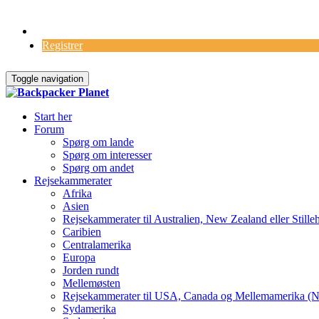
Log Ind
Registrer
Toggle navigation
Start her
Forum
Spørg om lande
Spørg om interesser
Spørg om andet
Rejsekammerater
Afrika
Asien
Rejsekammerater til Australien, New Zealand eller Stille
Caribien
Centralamerika
Europa
Jorden rundt
Mellemøsten
Rejsekammerater til USA, Canada og Mellemamerika (N
Sydamerika