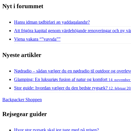
Nyt i forummet
Hansı idman tədbirləri ən yaddaqalandır?
Att frigöra kapital genom värdehöjande renoveringar och ny vä
Viena vakara “”vavsda””
Nyeste artikler
Nødradio – sådan vælger du en nødradio til outdoor og overlev
Glamping: En luksuriøs fusion af natur og komfort
14. november
Stor guide: hvordan vælger du den bedste rygsæk?
12. februar 2
Backpacker Shoppen
Rejsegear guider
Hvor stor rygsæk skal jeg tage med på rejsen?