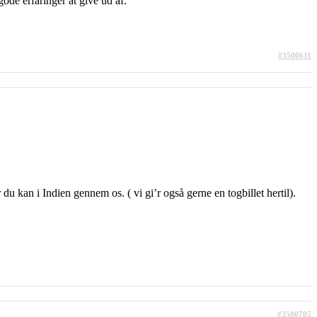
gode erfaringer at give ud af.
#3500611
du kan i Indien gennem os. ( vi gi’r også gerne en togbillet hertil).
#3500705