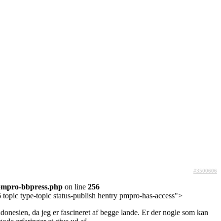
#3500606
pmpro-bbpress.php
on line
256
topic type-topic status-publish hentry pmpro-has-access">
Indonesien, da jeg er fascineret af begge lande. Er der nogle som kan