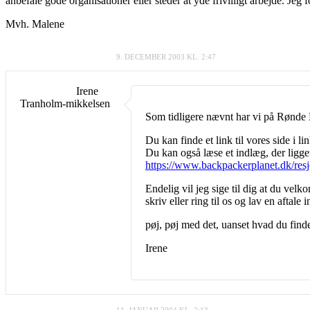
anbefale gode organisationer eller steder at yde frivilligt arbejde. Jeg
Mvh. Malene
9. DECEMBER 2003 KL. 2:47
Irene
Tranholm-mikkelsen
Som tidligere nævnt har vi på Rønde H
Du kan finde et link til vores side i l
Du kan også læse et indlæg, der ligger
https://www.backpackerplanet.dk/resj
Endelig vil jeg sige til dig at du velk
skriv eller ring til os og lav en aftale 
pøj, pøj med det, uanset hvad du finde
Irene
11. JANUAR 2004 KL. 2:13