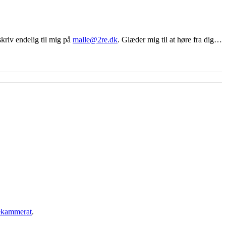
 skriv endelig til mig på
malle@2re.dk
. Glæder mig til at høre fra dig…
ekammerat
.