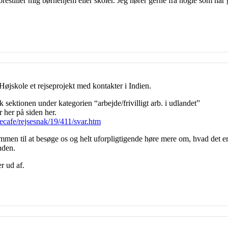
 forestiller mig børnehjem eller skoler. Jeg hører gerne fra nogle som har 
øjskole et rejseprojekt med kontakter i Indien.
ink sektionen under kategorien “arbejde/frivilligt arb. i udlandet”
 her på siden her.
ecafe/rejsesnak/19/411/svar.htm
ommen til at besøge os og helt uforpligtigende høre mere om, hvad det er 
inden.
r ud af.