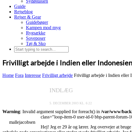
Sydøstasien
Guide
Rejseblog
Rejser & Gear
Guidebøger
Kampen mod myg
Rygsække
Soveposer
Tøj & Sko
Frivilligt arbejde i Indien eller Indonesie
Home
Fora
Interesse
Frivilligt arbejde
Frivilligt arbejde i Indien eller
INDLÆG
5. DECEMBER 2003 KL. 6:22
Warning
: Invalid argument supplied for foreach() in
/var/www/backp
class="loop-item-0 user-id-0 bbp-parent-forum-1
mallejacobsen
Hej! Jeg er 29 år og lærer. Jeg overvejer at bruge