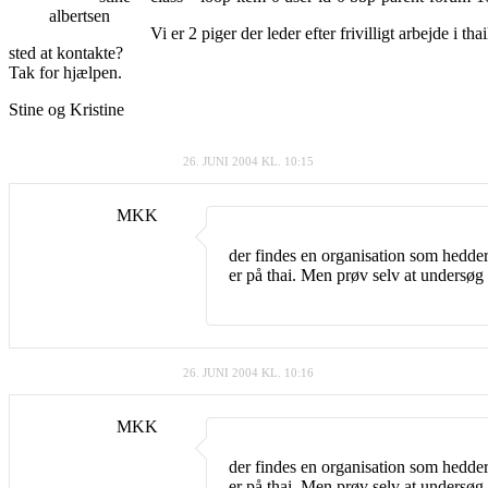
albertsen
Vi er 2 piger der leder efter frivilligt arbejde i
sted at kontakte?
Tak for hjælpen.
Stine og Kristine
26. JUNI 2004 KL. 10:15
MKK
der findes en organisation som hedde
er på thai. Men prøv selv at undersøg 
26. JUNI 2004 KL. 10:16
MKK
der findes en organisation som hedde
er på thai. Men prøv selv at undersøg 