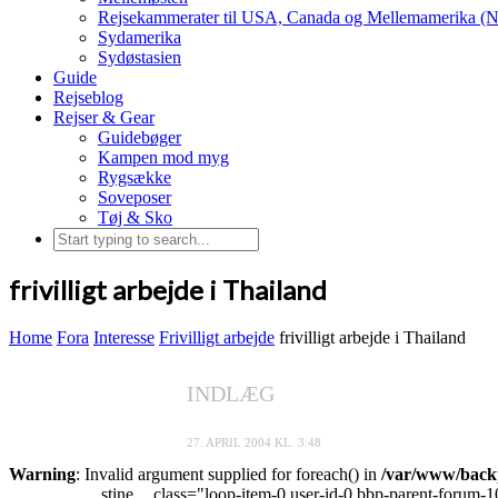
Rejsekammerater til USA, Canada og Mellemamerika (N
Sydamerika
Sydøstasien
Guide
Rejseblog
Rejser & Gear
Guidebøger
Kampen mod myg
Rygsække
Soveposer
Tøj & Sko
frivilligt arbejde i Thailand
Home
Fora
Interesse
Frivilligt arbejde
frivilligt arbejde i Thailand
INDLÆG
27. APRIL 2004 KL. 3:48
Warning
: Invalid argument supplied for foreach() in
/var/www/backp
stine
class="loop-item-0 user-id-0 bbp-parent-forum-1