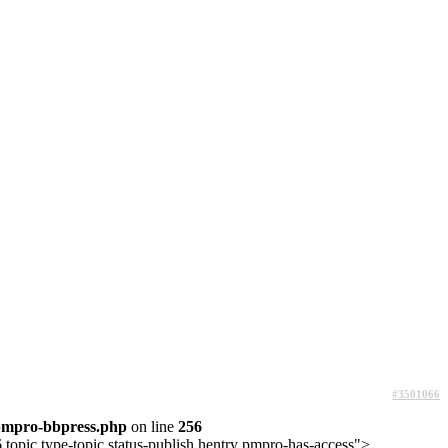
#3501066
pmpro-bbpress.php
on line
256
topic type-topic status-publish hentry pmpro-has-access">