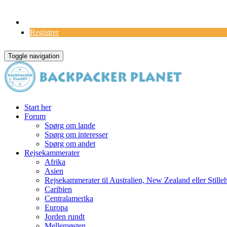
Log Ind
Registrer
Toggle navigation
Start her
Forum
Spørg om lande
Spørg om interesser
Spørg om andet
Rejsekammerater
Afrika
Asien
Rejsekammerater til Australien, New Zealand eller Stille
Caribien
Centralamerika
Europa
Jorden rundt
Mellemøsten