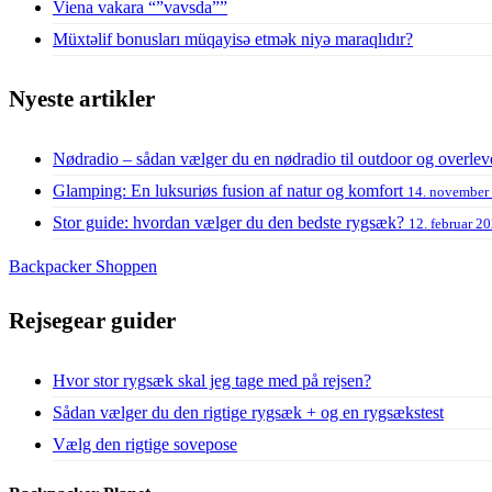
Viena vakara “”vavsda””
Müxtəlif bonusları müqayisə etmək niyə maraqlıdır?
Nyeste artikler
Nødradio – sådan vælger du en nødradio til outdoor og overlev
Glamping: En luksuriøs fusion af natur og komfort
14. november
Stor guide: hvordan vælger du den bedste rygsæk?
12. februar 2
Backpacker Shoppen
Rejsegear guider
Hvor stor rygsæk skal jeg tage med på rejsen?
Sådan vælger du den rigtige rygsæk + og en rygsækstest
Vælg den rigtige sovepose