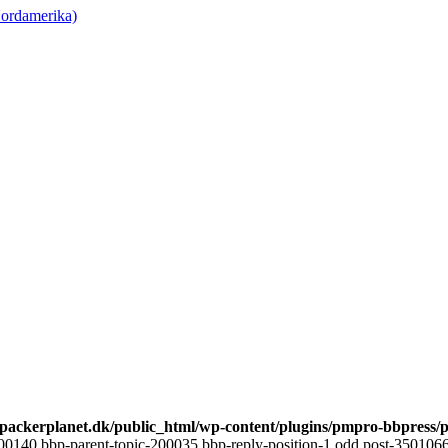
ordamerika)
ackerplanet.dk/public_html/wp-content/plugins/pmpro-bbpress/
00140 bbp-parent-topic-200035 bbp-reply-position-1 odd post-3501066 