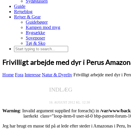
Sydøstasien
Guide
Rejseblog
Rejser & Gear
Guidebøger
Kampen mod myg
Rygsække
Soveposer
Tøj & Sko
Frivilligt arbejde med dyr i Perus Amazon
Home
Fora
Interesse
Natur & Dyreliv
Frivilligt arbejde med dyr i P
INDLÆG
16. AUGUST 2012 KL. 12:30
Warning
: Invalid argument supplied for foreach() in
/var/www/backp
laerkekt
class="loop-item-0 user-id-0 bbp-parent-forum-1
Jeg har brugt en masse tid på at lede efter steder i Amazonas i Peru, h