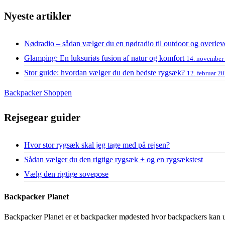
Nyeste artikler
Nødradio – sådan vælger du en nødradio til outdoor og overlev
Glamping: En luksuriøs fusion af natur og komfort
14. november
Stor guide: hvordan vælger du den bedste rygsæk?
12. februar 2
Backpacker Shoppen
Rejsegear guider
Hvor stor rygsæk skal jeg tage med på rejsen?
Sådan vælger du den rigtige rygsæk + og en rygsækstest
Vælg den rigtige sovepose
Backpacker Planet
Backpacker Planet er et backpacker mødested hvor backpackers kan ud