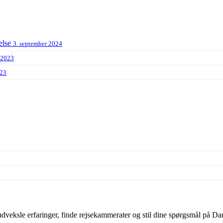
else
3. september 2024
 2023
023
veksle erfaringer, finde rejsekammerater og stil dine spørgsmål på Dan