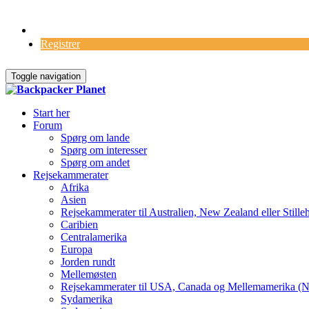
Log Ind
Registrer
Toggle navigation
Start her
Forum
Spørg om lande
Spørg om interesser
Spørg om andet
Rejsekammerater
Afrika
Asien
Rejsekammerater til Australien, New Zealand eller Stille
Caribien
Centralamerika
Europa
Jorden rundt
Mellemøsten
Rejsekammerater til USA, Canada og Mellemamerika (N
Sydamerika