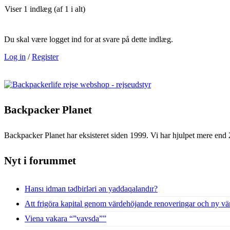
Viser 1 indlæg (af 1 i alt)
Du skal være logget ind for at svare på dette indlæg.
Log in
/
Register
Backpacker Planet
Backpacker Planet har eksisteret siden 1999. Vi har hjulpet mere end 
Nyt i forummet
Hansı idman tədbirləri ən yaddaqalandır?
Att frigöra kapital genom värdehöjande renoveringar och ny vä
Viena vakara “”vavsda””