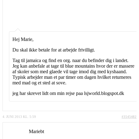
Hej Marie,
Du skal ikke betale for at arbejde frivilligt.
Tag til jamaica og find en org. naar du befinder dig i landet.
Jeg kan anbefale at tage til blue mountains hvor der er massere
af skoler som med glaede vil tage imod dig med kyshaand.
Typisk arbejder man et par timer om dagen hvilket returneres
med mad og et sted at sove.
jeg har skrevet lidt om min rejse paa lsjworld.blogspot.dk
4. JUNI 2013 KL. 5:59
#3545482
Mariebt