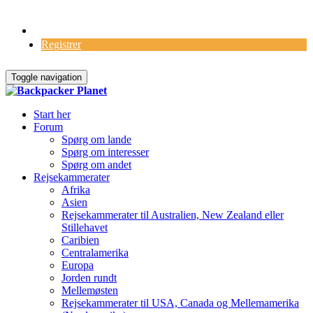
Log Ind
Registrer
Toggle navigation
Start her
Forum
Spørg om lande
Spørg om interesser
Spørg om andet
Rejsekammerater
Afrika
Asien
Rejsekammerater til Australien, New Zealand eller
Stillehavet
Caribien
Centralamerika
Europa
Jorden rundt
Mellemøsten
Rejsekammerater til USA, Canada og Mellemamerika