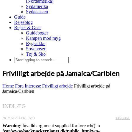
(Nordamerika)
Sydamerika
Sydøstasien
Guide
Rejseblog
Rejser & Gear
Guidebøger
Kampen mod myg
Rygsække
Soveposer
Tøj & Sko
Frivilligt arbejde på Jamaica/Caribien
Home
Fora
Interesse
Frivilligt arbejde
Frivilligt arbejde på
Jamaica/Caribien
INDLÆG
28. MAJ 2013 KL. 5:51
#3545450
Warning
: Invalid argument supplied for foreach() in
/var/www/backpackerplanet.dk/public_html/wp-