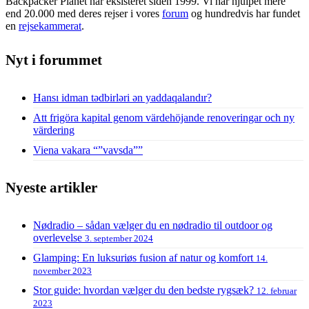
Backpacker Planet har eksisteret siden 1999. Vi har hjulpet mere
end 20.000 med deres rejser i vores
forum
og hundredvis har fundet
en
rejsekammerat
.
Nyt i forummet
Hansı idman tədbirləri ən yaddaqalandır?
Att frigöra kapital genom värdehöjande renoveringar och ny
värdering
Viena vakara “”vavsda””
Nyeste artikler
Nødradio – sådan vælger du en nødradio til outdoor og
overlevelse
3. september 2024
Glamping: En luksuriøs fusion af natur og komfort
14.
november 2023
Stor guide: hvordan vælger du den bedste rygsæk?
12. februar
2023