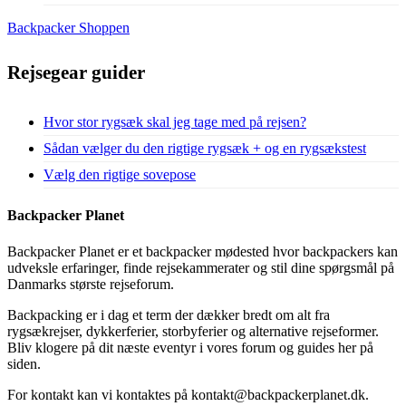
Backpacker Shoppen
Rejsegear guider
Hvor stor rygsæk skal jeg tage med på rejsen?
Sådan vælger du den rigtige rygsæk + og en rygsækstest
Vælg den rigtige sovepose
Backpacker Planet
Backpacker Planet er et backpacker mødested hvor backpackers kan
udveksle erfaringer, finde rejsekammerater og stil dine spørgsmål på
Danmarks største rejseforum.
Backpacking er i dag et term der dækker bredt om alt fra
rygsækrejser, dykkerferier, storbyferier og alternative rejseformer.
Bliv klogere på dit næste eventyr i vores forum og guides her på
siden.
For kontakt kan vi kontaktes på kontakt@backpackerplanet.dk.