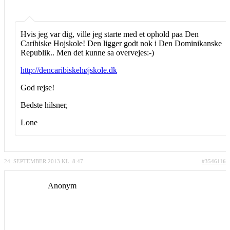
Hvis jeg var dig, ville jeg starte med et ophold paa Den
Caribiske Hojskole! Den ligger godt nok i Den Dominikanske
Republik.. Men det kunne sa overvejes:-)
http://dencaribiskehøjskole.dk
God rejse!
Bedste hilsner,
Lone
24. SEPTEMBER 2013 KL. 8:47
#3546116
Anonym