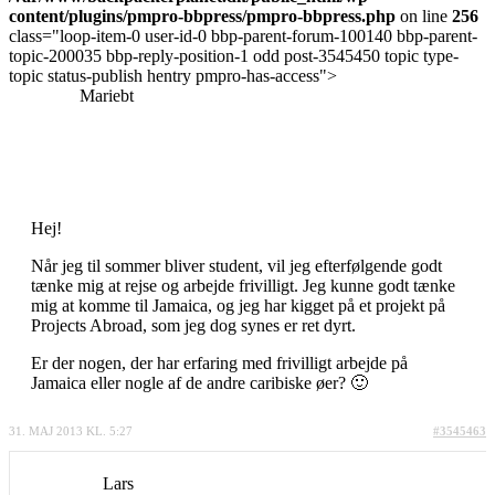
content/plugins/pmpro-bbpress/pmpro-bbpress.php
on line
256
class="loop-item-0 user-id-0 bbp-parent-forum-100140 bbp-parent-
topic-200035 bbp-reply-position-1 odd post-3545450 topic type-
topic status-publish hentry pmpro-has-access">
Mariebt
Hej!
Når jeg til sommer bliver student, vil jeg efterfølgende godt
tænke mig at rejse og arbejde frivilligt. Jeg kunne godt tænke
mig at komme til Jamaica, og jeg har kigget på et projekt på
Projects Abroad, som jeg dog synes er ret dyrt.
Er der nogen, der har erfaring med frivilligt arbejde på
Jamaica eller nogle af de andre caribiske øer? 🙂
31. MAJ 2013 KL. 5:27
#3545463
Lars