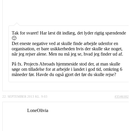
Tak for svaret! Har læst dit indlæg, det lyder rigtig spændende
🙂
Det eneste negative ved at skulle finde arbejde udenfor en
organisation, er bare usikkerheden hvis der skulle ske noget,
når jeg rejser alene. Men nu må jeg se, hvad jeg finder ud af.
På fx. Projects Abroads hjemmeside stod der, at man skulle
søge om tilladelse for at arbejde i landet i god tid, omkring 6
måneder før. Havde du også gjort det før du skulle rejse?
22. SEPTEMBER 2013 KL. 9:03
#3546102
LoneOlivia