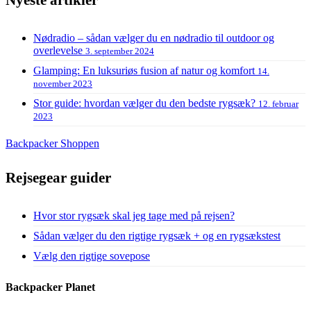
Nyeste artikler
Nødradio – sådan vælger du en nødradio til outdoor og
overlevelse
3. september 2024
Glamping: En luksuriøs fusion af natur og komfort
14.
november 2023
Stor guide: hvordan vælger du den bedste rygsæk?
12. februar
2023
Backpacker Shoppen
Rejsegear guider
Hvor stor rygsæk skal jeg tage med på rejsen?
Sådan vælger du den rigtige rygsæk + og en rygsækstest
Vælg den rigtige sovepose
Backpacker Planet