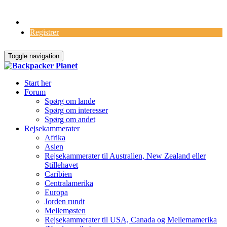
Log Ind
Registrer
Toggle navigation
Start her
Forum
Spørg om lande
Spørg om interesser
Spørg om andet
Rejsekammerater
Afrika
Asien
Rejsekammerater til Australien, New Zealand eller
Stillehavet
Caribien
Centralamerika
Europa
Jorden rundt
Mellemøsten
Rejsekammerater til USA, Canada og Mellemamerika