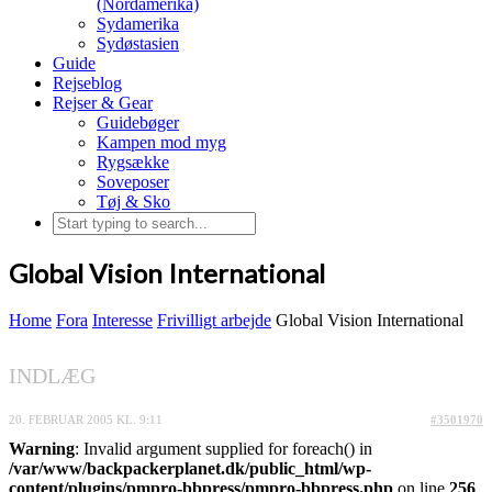
(Nordamerika)
Sydamerika
Sydøstasien
Guide
Rejseblog
Rejser & Gear
Guidebøger
Kampen mod myg
Rygsække
Soveposer
Tøj & Sko
Global Vision International
Home
Fora
Interesse
Frivilligt arbejde
Global Vision International
INDLÆG
20. FEBRUAR 2005 KL. 9:11
#3501970
Warning
: Invalid argument supplied for foreach() in
/var/www/backpackerplanet.dk/public_html/wp-
content/plugins/pmpro-bbpress/pmpro-bbpress.php
on line
256