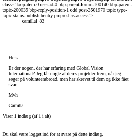
class="loop-item-0 user-id-0 bbp-parent-forum-100140 bbp-parent-
topic-200035 bbp-reply-position-1 odd post-3501970 topic type-
topic status-publish hentry pmpro-has-access">
camillal_83
Hejsa
Er der nogen, der har erfaring med Global Vision
International? Jeg får nogle af deres projekter frem, når jeg
søger på volunteerabroad, men har skrevet til dem og ikke fået
svar.
Mvh
Camilla
Viser 1 indlæg (af 1 i alt)
Du skal være logget ind for at svare på dette indlæg.