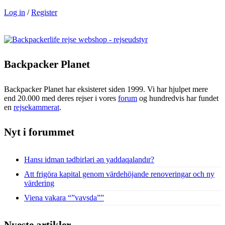
Log in
/
Register
Backpacker Planet
Backpacker Planet har eksisteret siden 1999. Vi har hjulpet mere
end 20.000 med deres rejser i vores
forum
og hundredvis har fundet
en
rejsekammerat
.
Nyt i forummet
Hansı idman tədbirləri ən yaddaqalandır?
Att frigöra kapital genom värdehöjande renoveringar och ny
värdering
Viena vakara “”vavsda””