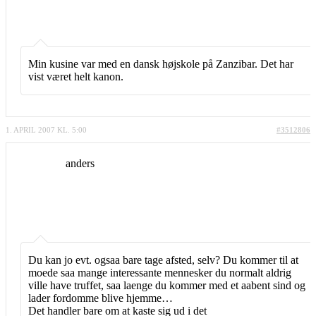
Min kusine var med en dansk højskole på Zanzibar. Det har
vist været helt kanon.
1. APRIL 2007 KL. 5:00
#3512806
anders
Du kan jo evt. ogsaa bare tage afsted, selv? Du kommer til at
moede saa mange interessante mennesker du normalt aldrig
ville have truffet, saa laenge du kommer med et aabent sind og
lader fordomme blive hjemme…
Det handler bare om at kaste sig ud i det