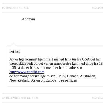
15. JUNI 2010 KL. 2:56
#3534428
Anonym
hej hej,
Jeg er lige kommet hjem fra 1 måned lang tur fra USA det har
været skide fedt og det var en grupperejse kun med unge fra 18
– 35 så det er bare skønt men her har du adressen
http://www.contiki.com
de har mange forskellige rejser i USA, Canada, Australien,
New Zealand, Asien og Europa… se på siden
22. DECEMBER 2010 KL. 11:26
#3536355