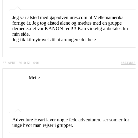
Jeg var afsted med gapadventures.com til Mellemamerika
forrige år. Jeg tog afsted alene og mødtes med en gruppe
dernede..det var KANON fedt!!! Kan virkelig anbefales fra
min side.
Jeg fik kilroytravels til at arrangere det hele..
27. APRIL 2010 KL. 6:01
#3533866
Mette
Adventure Heart laver nogle fede adventurerejser som er for
unge hvor man rejser i grupper.