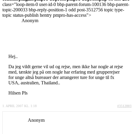
class="loop-item-0 user-id-0 bbp-parent-forum-100136 bbp-parent-
topic-200033 bbp-reply-position-1 odd post-3512756 topic type-
topic status-publish hentry pmpro-has-access">
Anonym
Hej..
Da jeg vildt gerne vil ud og rejse, men ikke har nogle at rejse
med, tænkte jeg på om nogle har erfaring med grupperejser
for unge altså bureauer der arrangerer ture for unge til fx
USA, australien, Thailand..
Hilsen Pls
1. APRIL 2007 KL. 1:18
#3512803
Anonym