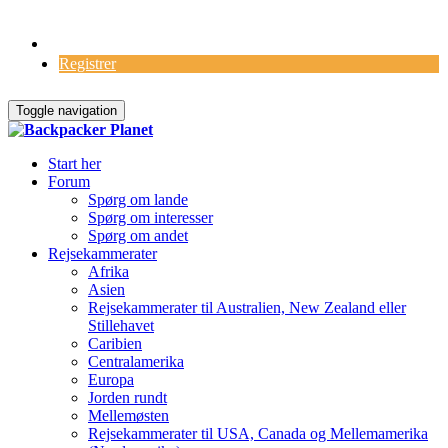
Log Ind
Registrer
Toggle navigation
Start her
Forum
Spørg om lande
Spørg om interesser
Spørg om andet
Rejsekammerater
Afrika
Asien
Rejsekammerater til Australien, New Zealand eller
Stillehavet
Caribien
Centralamerika
Europa
Jorden rundt
Mellemøsten
Rejsekammerater til USA, Canada og Mellemamerika