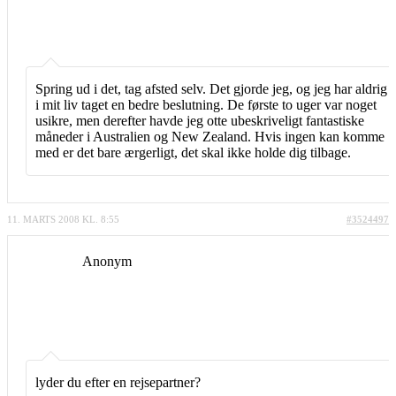
Spring ud i det, tag afsted selv. Det gjorde jeg, og jeg har aldrig
i mit liv taget en bedre beslutning. De første to uger var noget
usikre, men derefter havde jeg otte ubeskriveligt fantastiske
måneder i Australien og New Zealand. Hvis ingen kan komme
med er det bare ærgerligt, det skal ikke holde dig tilbage.
11. MARTS 2008 KL. 8:55
#3524497
Anonym
lyder du efter en rejsepartner?