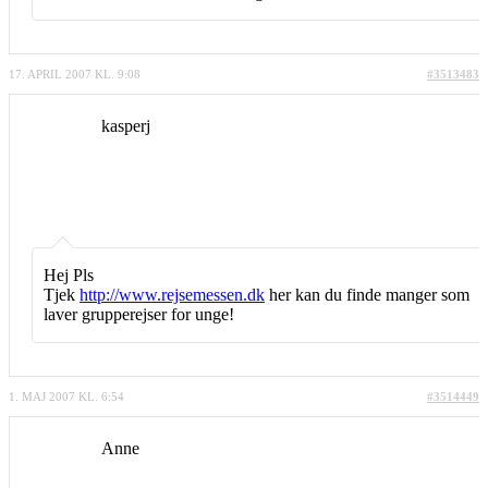
17. APRIL 2007 KL. 9:08
#3513483
kasperj
Hej Pls
Tjek
http://www.rejsemessen.dk
her kan du finde manger som
laver grupperejser for unge!
1. MAJ 2007 KL. 6:54
#3514449
Anne