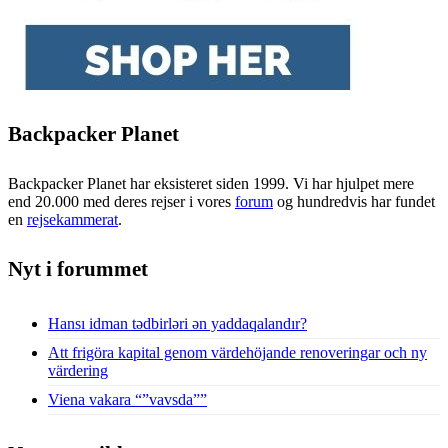
Backpacker Planet
Backpacker Planet har eksisteret siden 1999. Vi har hjulpet mere
end 20.000 med deres rejser i vores
forum
og hundredvis har fundet
en
rejsekammerat
.
Nyt i forummet
Hansı idman tədbirləri ən yaddaqalandır?
Att frigöra kapital genom värdehöjande renoveringar och ny
värdering
Viena vakara “”vavsda””