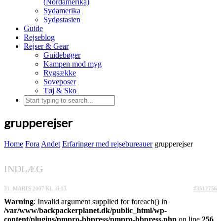
(Nordamerika)
Sydamerika
Sydøstasien
Guide
Rejseblog
Rejser & Gear
Guidebøger
Kampen mod myg
Rygsække
Soveposer
Tøj & Sko
grupperejser
Home
Fora
Andet
Erfaringer med rejsebureauer
grupperejser
INDLÆG
31. MARTS 2007 KL. 6:13
#3512756
Warning
: Invalid argument supplied for foreach() in
/var/www/backpackerplanet.dk/public_html/wp-
content/plugins/pmpro-bbpress/pmpro-bbpress.php
on line
256