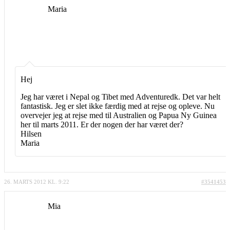
Maria
Hej
Jeg har været i Nepal og Tibet med Adventuredk. Det var helt
fantastisk. Jeg er slet ikke færdig med at rejse og opleve. Nu
overvejer jeg at rejse med til Australien og Papua Ny Guinea
her til marts 2011. Er der nogen der har været der?
Hilsen
Maria
26. MARTS 2012 KL. 9:22
#3541453
Mia