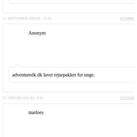
21. SEPTEMBER 2009 KL. 12:35
#3530807
Anonym
adventuredk.dk laver rejsepakker for unge.
27. JANUAR 2010 KL. 8:35
#3532445
marloes