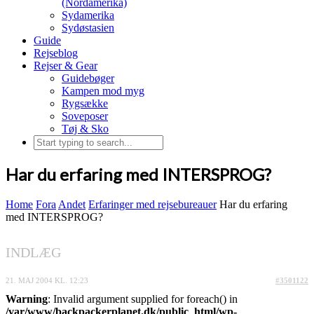
(Nordamerika)
Sydamerika
Sydøstasien
Guide
Rejseblog
Rejser & Gear
Guidebøger
Kampen mod myg
Rygsække
Soveposer
Tøj & Sko
Har du erfaring med INTERSPROG?
Home
Fora
Andet
Erfaringer med rejsebureauer
Har du erfaring
med INTERSPROG?
INDLÆG
21. MAJ 2004 KL. 12:23
#3501122
Warning
: Invalid argument supplied for foreach() in
/var/www/backpackerplanet.dk/public_html/wp-