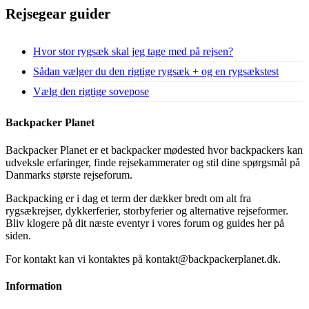
Rejsegear guider
Hvor stor rygsæk skal jeg tage med på rejsen?
Sådan vælger du den rigtige rygsæk + og en rygsækstest
Vælg den rigtige sovepose
Backpacker Planet
Backpacker Planet er et backpacker mødested hvor backpackers kan
udveksle erfaringer, finde rejsekammerater og stil dine spørgsmål på
Danmarks største rejseforum.
Backpacking er i dag et term der dækker bredt om alt fra
rygsækrejser, dykkerferier, storbyferier og alternative rejseformer.
Bliv klogere på dit næste eventyr i vores forum og guides her på
siden.
For kontakt kan vi kontaktes på kontakt@backpackerplanet.dk.
Information