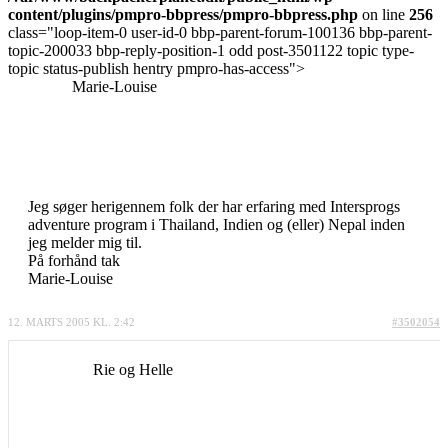
content/plugins/pmpro-bbpress/pmpro-bbpress.php
on line
256
class="loop-item-0 user-id-0 bbp-parent-forum-100136 bbp-parent-
topic-200033 bbp-reply-position-1 odd post-3501122 topic type-
topic status-publish hentry pmpro-has-access">
Marie-Louise
Jeg søger herigennem folk der har erfaring med Intersprogs
adventure program i Thailand, Indien og (eller) Nepal inden
jeg melder mig til.
På forhånd tak
Marie-Louise
12. MARTS 2005 KL. 2:42
#3502054
Rie og Helle