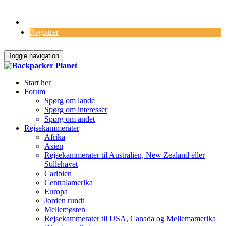
Log Ind
Registrer
Toggle navigation
Start her
Forum
Spørg om lande
Spørg om interesser
Spørg om andet
Rejsekammerater
Afrika
Asien
Rejsekammerater til Australien, New Zealand eller
Stillehavet
Caribien
Centralamerika
Europa
Jorden rundt
Mellemøsten
Rejsekammerater til USA, Canada og Mellemamerika